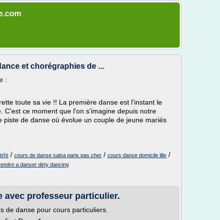
ge.com
dance et chorégraphies de ...
e :
rette toute sa vie !! La première danse est l'instant le
e. C'est ce moment que l'on s'imagine depuis notre
une piste de danse où évolue un couple de jeune mariés
/
/
/
aris
cours de danse salsa paris pas cher
cours danse domicile lille
endre a danser dirty dancing
avec professeur particulier.
 de danse pour cours particuliers.