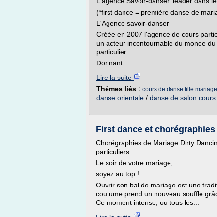
L'agence Savoir-danser, leader dans les
(*first dance = première danse de mari
L'Agence savoir-danser
Créée en 2007 l'agence de cours parti
un acteur incontournable du monde du 
particulier.
Donnant...
Lire la suite
Thèmes liés :
cours de danse lille mariage
danse orientale
/
danse de salon cours p
First dance et chorégraphies 
Chorégraphies de Mariage Dirty Dancing
particuliers.
Le soir de votre mariage,
soyez au top !
Ouvrir son bal de mariage est une tradi
coutume prend un nouveau souffle grâc
Ce moment intense, ou tous les...