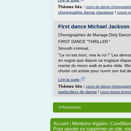
Lire la suite
Thèmes liés :
cours de danse choregraphi
choregraphie danse classique
/
cours p
First dance Michael Jackson 
Chorégraphies de Mariage Dirty Dancing
FIRST DANCE "THRILLER "
Smooth criminal...
"Le roi est mort, vive le roi !" Les dem
en vogue que depuis sa tragique dispari
marée du moon walk et autre slide. Mi
choisir cet artiste pour ouvrir son bal de
Lire la suite
Thèmes liés :
cours de danse choregraphi
particuliers de danse
/
cours danse domici
4 Ressources
Accueil
|
Mentions légales
|
Conditions
Pour ajouter ou supprimer un site, voi