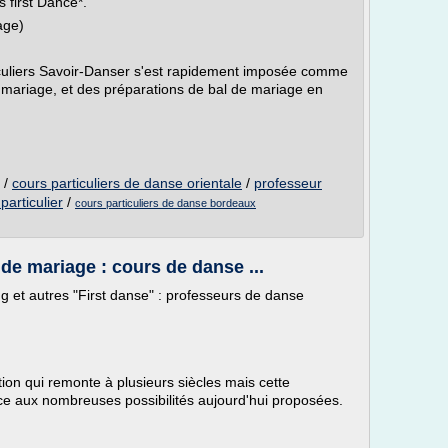
 first Dance*.
age)
culiers Savoir-Danser s'est rapidement imposée comme
mariage, et des préparations de bal de mariage en
/
cours particuliers de danse orientale
/
professeur
articulier
/
cours particuliers de danse bordeaux
de mariage : cours de danse ...
 et autres "First danse" : professeurs de danse
tion qui remonte à plusieurs siècles mais cette
e aux nombreuses possibilités aujourd'hui proposées.