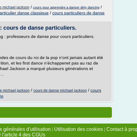
/
/
e michael jackson
cours pour apprendre a danser dirty dancing
articulier danse classique
/
cours particuliers de danse
: cours de danse particuliers.
 : professeurs de danse pour cours particuliers.
andes de cours du roi de la pop n'ont jamais autant été
tion, et les first dance n'échappenet pas au raz de
chael Jackson a marqué plusieurs générations et
...
/
/
cours
e michael jackson
cours de danse michael jackson
le
 générales d'utilisation
|
Utilisation des cookies
|
Contact à pro
r l'article 4 des CGUs