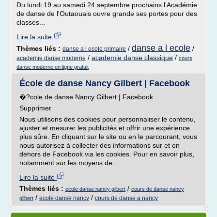
Du lundi 19 au samedi 24 septembre prochains l'Académie
de danse de l'Outaouais ouvre grande ses portes pour des
classes...
Lire la suite
danse a l ecole
Thèmes liés :
/
/
danse a l ecole primaire
/
academie danse classique
/
academie danse moderne
cours
danse moderne en ligne gratuit
École de danse Nancy Gilbert | Facebook
�?cole de danse Nancy Gilbert | Facebook
Supprimer
Nous utilisons des cookies pour personnaliser le contenu,
ajuster et mesurer les publicités et offrir une expérience
plus sûre. En cliquant sur le site ou en le parcourant, vous
nous autorisez à collecter des informations sur et en
dehors de Facebook via les cookies. Pour en savoir plus,
notamment sur les moyens de...
Lire la suite
Thèmes liés :
/
ecole danse nancy gilbert
cours de danse nancy
/
/
ecole danse nancy
cours de danse a nancy
gilbert