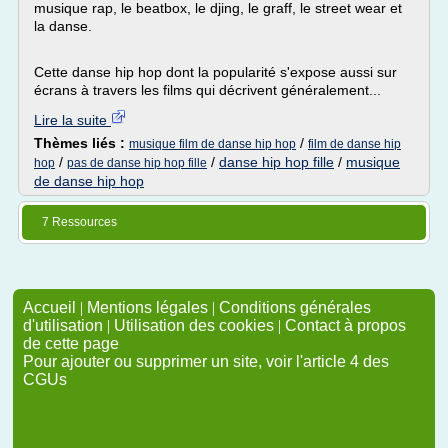
musique rap, le beatbox, le djing, le graff, le street wear et
la danse.
Cette danse hip hop dont la popularité s'expose aussi sur
écrans à travers les films qui décrivent généralement...
Lire la suite
Thèmes liés :
/
musique film de danse hip hop
film de danse hip
/
/
danse hip hop fille
/
musique
hop
pas de danse hip hop fille
de danse hip hop
7 Ressources
Accueil
|
Mentions légales
|
Conditions générales
d'utilisation
|
Utilisation des cookies
|
Contact à propos
de cette page
Pour ajouter ou supprimer un site, voir l'article 4 des
CGUs