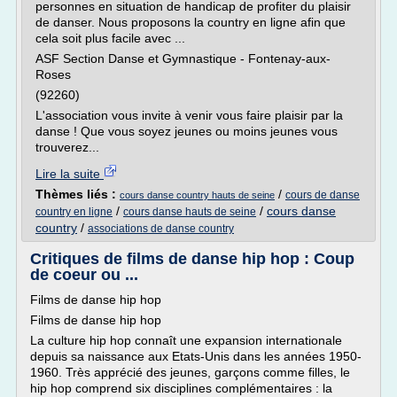
personnes en situation de handicap de profiter du plaisir
de danser. Nous proposons la country en ligne afin que
cela soit plus facile avec ...
ASF Section Danse et Gymnastique - Fontenay-aux-
Roses
(92260)
L'association vous invite à venir vous faire plaisir par la
danse ! Que vous soyez jeunes ou moins jeunes vous
trouverez...
Lire la suite
Thèmes liés :
/
cours de danse
cours danse country hauts de seine
/
/
cours danse
country en ligne
cours danse hauts de seine
country
/
associations de danse country
Critiques de films de danse hip hop : Coup
de coeur ou ...
Films de danse hip hop
Films de danse hip hop
La culture hip hop connaît une expansion internationale
depuis sa naissance aux Etats-Unis dans les années 1950-
1960. Très apprécié des jeunes, garçons comme filles, le
hip hop comprend six disciplines complémentaires : la