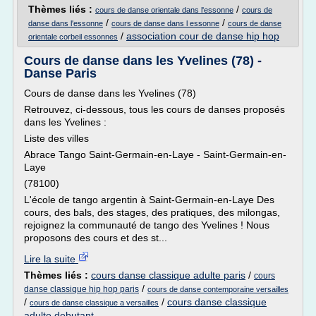
Thèmes liés :
/
cours de danse orientale dans l'essonne
cours de
/
/
danse dans l'essonne
cours de danse dans l essonne
cours de danse
/
association cour de danse hip hop
orientale corbeil essonnes
Cours de danse dans les Yvelines (78) -
Danse Paris
Cours de danse dans les Yvelines (78)
Retrouvez, ci-dessous, tous les cours de danses proposés
dans les Yvelines :
Liste des villes
Abrace Tango Saint-Germain-en-Laye - Saint-Germain-en-
Laye
(78100)
L'école de tango argentin à Saint-Germain-en-Laye Des
cours, des bals, des stages, des pratiques, des milongas,
rejoignez la communauté de tango des Yvelines ! Nous
proposons des cours et des st...
Lire la suite
Thèmes liés :
cours danse classique adulte paris
/
cours
/
danse classique hip hop paris
cours de danse contemporaine versailles
/
/
cours danse classique
cours de danse classique a versailles
adulte debutant