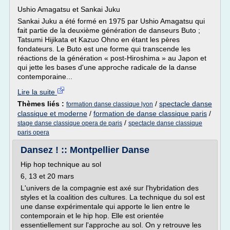
Ushio Amagatsu et Sankai Juku
Sankai Juku a été formé en 1975 par Ushio Amagatsu qui
fait partie de la deuxième génération de danseurs Buto ;
Tatsumi Hijikata et Kazuo Ohno en étant les pères
fondateurs. Le Buto est une forme qui transcende les
réactions de la génération « post-Hiroshima » au Japon et
qui jette les bases d'une approche radicale de la danse
contemporaine...
Lire la suite
Thèmes liés :
/
spectacle danse
formation danse classique lyon
classique et moderne
/
formation de danse classique paris
/
/
stage danse classique opera de paris
spectacle danse classique
paris opera
Dansez ! :: Montpellier Danse
Hip hop technique au sol
6, 13 et 20 mars
L'univers de la compagnie est axé sur l'hybridation des
styles et la coalition des cultures. La technique du sol est
une danse expérimentale qui apporte le lien entre le
contemporain et le hip hop. Elle est orientée
essentiellement sur l'approche au sol. On y retrouve les