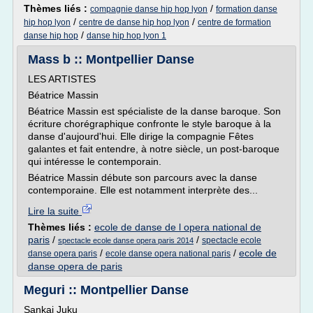
Thèmes liés :
/
compagnie danse hip hop lyon
formation danse
/
/
hip hop lyon
centre de danse hip hop lyon
centre de formation
/
danse hip hop
danse hip hop lyon 1
Mass b :: Montpellier Danse
LES ARTISTES
Béatrice Massin
Béatrice Massin est spécialiste de la danse baroque. Son
écriture chorégraphique confronte le style baroque à la
danse d'aujourd'hui. Elle dirige la compagnie Fêtes
galantes et fait entendre, à notre siècle, un post-baroque
qui intéresse le contemporain.
Béatrice Massin débute son parcours avec la danse
contemporaine. Elle est notamment interprète des...
Lire la suite
Thèmes liés :
ecole de danse de l opera national de
paris
/
/
spectacle ecole
spectacle ecole danse opera paris 2014
/
/
ecole de
danse opera paris
ecole danse opera national paris
danse opera de paris
Meguri :: Montpellier Danse
Sankai Juku