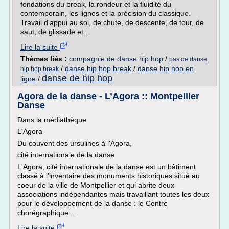
fondations du break, la rondeur et la fluidité du
contemporain, les lignes et la précision du classique.
Travail d'appui au sol, de chute, de descente, de tour, de
saut, de glissade et...
Lire la suite
Thèmes liés :
compagnie de danse hip hop
/
pas de danse
/
danse hip hop break
/
danse hip hop en
hip hop break
danse de hip hop
ligne
/
Agora de la danse - L’Agora :: Montpellier
Danse
Dans la médiathèque
L'Agora
Du couvent des ursulines à l'Agora,
cité internationale de la danse
L'Agora, cité internationale de la danse est un bâtiment
classé à l'inventaire des monuments historiques situé au
coeur de la ville de Montpellier et qui abrite deux
associations indépendantes mais travaillant toutes les deux
pour le développement de la danse : le Centre
chorégraphique...
Lire la suite