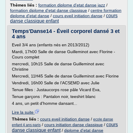
Thèmes liés :
formation diplome d'etat danse jazz
/
formation diplome d'etat danse classique
/
centre formation
cours
diplome d'etat danse
/
cours eveil initiation danse
/
danse classique enfant
Temps'Danse14 - Éveil corporel dansé 3 et
4 ans
Eveil 3/4 ans (enfants nés en 2013/2012)
Mardi, 17h00 Salle de danse Guilleminot avec Florine -
Cours complet
mercredi, 10h15 Salle de danse Guilleminot avec
Christine
Mercredi, 11H45 Salle de danse Guilleminot avec Florine
Vendredi, 16h00 Salle de l'ACSEMD avec Julie
Tenue filles : Justaucorps rose pâle Vicard Eva,
Tenue garçons : Pantalon noir, teeshirt blanc
4 ans, un petit d'homme dansant...
Lire la suite
Thèmes liés :
cours eveil initiation danse
/
ecole danse
cours
/
cours initiation danse classique
/
enfant 4 ans paris
danse classique enfant
/
diplome d'etat danse