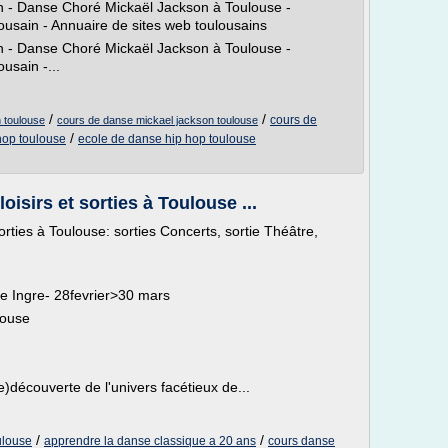
 - Danse Choré Mickaël Jackson à Toulouse -
usain - Annuaire de sites web toulousains
 - Danse Choré Mickaël Jackson à Toulouse -
usain -...
/
/
cours de
 toulouse
cours de danse mickael jackson toulouse
/
hop toulouse
ecole de danse hip hop toulouse
isirs et sorties à Toulouse ...
orties à Toulouse: sorties Concerts, sortie Théâtre,
e Ingre- 28fevrier>30 mars
louse
re)découverte de l'univers facétieux de...
/
/
ulouse
apprendre la danse classique a 20 ans
cours danse