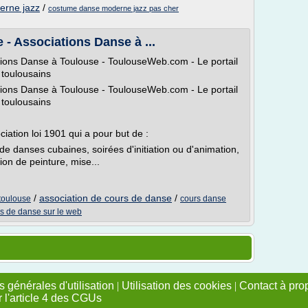
erne jazz
/
costume danse moderne jazz pas cher
- Associations Danse à ...
tions Danse à Toulouse - ToulouseWeb.com - Le portail
 toulousains
tions Danse à Toulouse - ToulouseWeb.com - Le portail
 toulousains
ation loi 1901 qui a pour but de :
de danses cubaines, soirées d'initiation ou d'animation,
on de peinture, mise...
/
association de cours de danse
/
toulouse
cours danse
s de danse sur le web
 générales d'utilisation
|
Utilisation des cookies
|
Contact à pro
r l'article 4 des CGUs