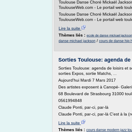
Toulouse Danse Choré Mickaël Jackson
ToulouseWeb.com - Le portail web toulo
Toulouse Danse Choré Mickaël Jackson
ToulouseWeb.com - Le portail web toulo
Lire la suite
Thèmes liés :
ecole de danse mickael jackson
/
danse michael jackson
cours de danse hip 
Sorties Toulouse: agenda de lo
Sorties Toulouse: agenda de loisirs et s
sorties Expos, sortie Matchs, ...
Aujourd'hui Mardi 7 Mars 2017
Des artistes exposent à Canopé- Galeri
68 Boulevard de Strasbourg 31000 tou
0561994848
Claude Ponti, par-ci, par-là
Claude Ponti, par-ci, par-là C'est à la (
Lire la suite
Thèmes liés :
cours danse modern jazz to