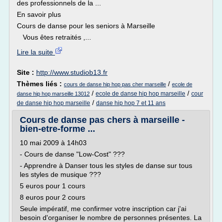
des professionnels de la ...
En savoir plus
Cours de danse pour les seniors à Marseille
Vous êtes retraités ,...
Lire la suite
Site :
http://www.studiob13.fr
Thèmes liés :
/
cours de danse hip hop pas cher marseille
ecole de
/
/
ecole de danse hip hop marseille
cour
danse hip hop marseille 13012
/
de danse hip hop marseille
danse hip hop 7 et 11 ans
Cours de danse pas chers à marseille -
bien-etre-forme ...
10 mai 2009 à 14h03
- Cours de danse "Low-Cost" ???
- Apprendre à Danser tous les styles de danse sur tous
les styles de musique ???
5 euros pour 1 cours
8 euros pour 2 cours
Seule impératif, me confirmer votre inscription car j'ai
besoin d'organiser le nombre de personnes présentes. La