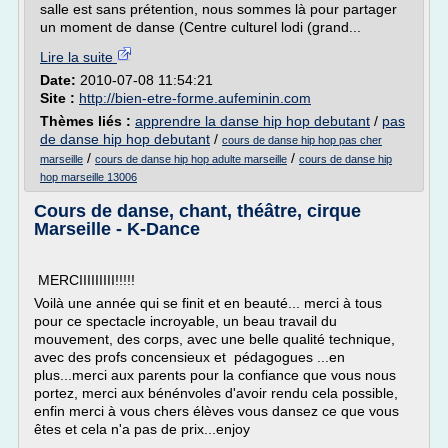
salle est sans prétention, nous sommes là pour partager
un moment de danse (Centre culturel lodi (grand...
Lire la suite
Date:
2010-07-08 11:54:21
Site :
http://bien-etre-forme.aufeminin.com
Thèmes liés :
apprendre la danse hip hop debutant
/
pas
de danse hip hop debutant
/
cours de danse hip hop pas cher
/
/
marseille
cours de danse hip hop adulte marseille
cours de danse hip
hop marseille 13006
Cours de danse, chant, théâtre, cirque
Marseille - K-Dance
MERCIIIIIIIII!!!!!
Voilà une année qui se finit et en beauté... merci à tous
pour ce spectacle incroyable, un beau travail du
mouvement, des corps, avec une belle qualité technique,
avec des profs concensieux et pédagogues ...en
plus...merci aux parents pour la confiance que vous nous
portez, merci aux bénénvoles d'avoir rendu cela possible,
enfin merci à vous chers élèves vous dansez ce que vous
êtes et cela n'a pas de prix...enjoy