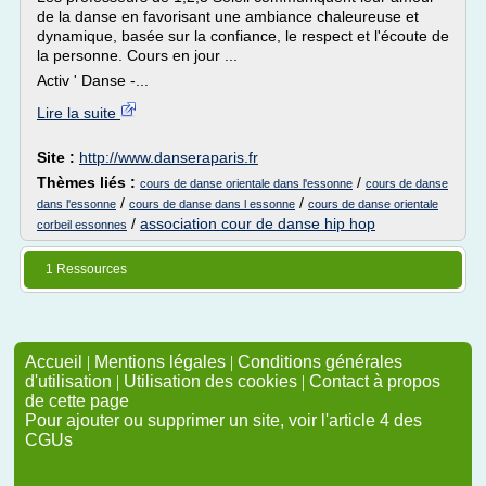
de la danse en favorisant une ambiance chaleureuse et
dynamique, basée sur la confiance, le respect et l'écoute de
la personne. Cours en jour ...
Activ ' Danse -...
Lire la suite
Site :
http://www.danseraparis.fr
Thèmes liés :
/
cours de danse orientale dans l'essonne
cours de danse
/
/
dans l'essonne
cours de danse dans l essonne
cours de danse orientale
/
association cour de danse hip hop
corbeil essonnes
1 Ressources
Accueil
|
Mentions légales
|
Conditions générales
d'utilisation
|
Utilisation des cookies
|
Contact à propos
de cette page
Pour ajouter ou supprimer un site, voir l'article 4 des
CGUs