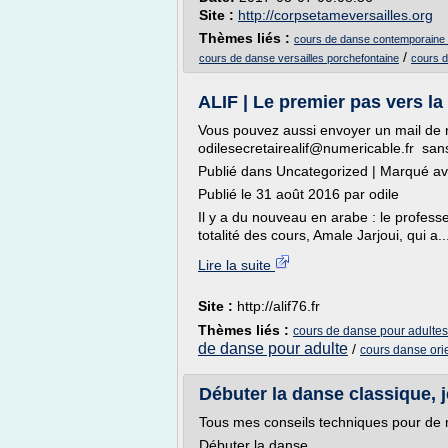
Site :
http://corpsetameversailles.org
Thèmes liés :
cours de danse contemporaine v
/
cours de danse versailles porchefontaine
cours d
ALIF | Le premier pas vers la
Vous pouvez aussi envoyer un mail de r
odilesecretairealif@numericable.fr san
Publié dans Uncategorized | Marqué a
Publié le 31 août 2016 par odile
Il y a du nouveau en arabe : le profess
totalité des cours, Amale Jarjoui, qui a..
Lire la suite
Site :
http://alif76.fr
Thèmes liés :
cours de danse pour adultes
de danse pour adulte
/
cours danse orie
Débuter la danse classique, j
Tous mes conseils techniques pour de m
Débuter la danse