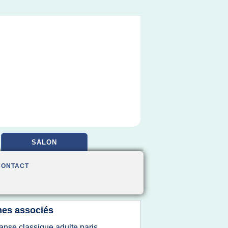
SALON
CONTACT
es associés
anse classique adulte paris