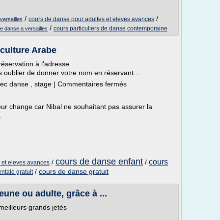
/
/
cours de danse pour adultes et eleves avances
ersailles
/
cours particuliers de danse contemporaine
e danse a versailles
 culture Arabe
éservation à l'adresse
s oublier de donner votre nom en réservant...
vec danse , stage | Commentaires fermés
eur change car Nibal ne souhaitant pas assurer la
.
cours de danse enfant
cours
/
/
 et eleves avances
/
cours de danse gratuit
ntale gratuit
eune ou adulte, grâce à ...
eilleurs grands jetés