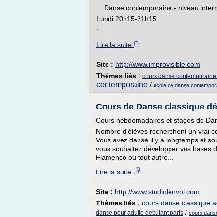
: Danse contemporaine - niveau inte
Lundi 20h15-21h15
: ...
Lire la suite
Site :
http://www.improvisible.com
Thèmes liés :
cours danse contemporaine l
contemporaine
/
ecole de danse contemporai
Cours de Danse classique déb
Cours hebdomadaires et stages de Danse
Nombre d'élèves recherchent un vrai co
Vous avez dansé il y a longtemps et so
vous souhaitez développer vos bases d
Flamenco ou tout autre...
Lire la suite
Site :
http://www.studiolenvol.com
Thèmes liés :
cours danse classique a
/
danse pour adulte debutant paris
cours danse