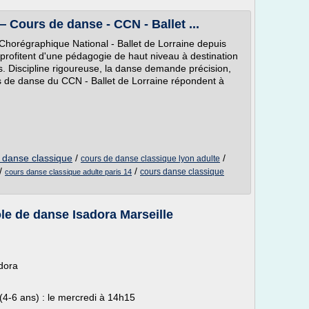
 Cours de danse - CCN - Ballet ...
Chorégraphique National - Ballet de Lorraine depuis
profitent d'une pédagogie de haut niveau à destination
ns. Discipline rigoureuse, la danse demande précision,
rs de danse du CCN - Ballet de Lorraine répondent à
t danse classique
/
/
cours de danse classique lyon adulte
/
/
cours danse classique
cours danse classique adulte paris 14
le de danse Isadora Marseille
dora
-6 ans) : le mercredi à 14h15