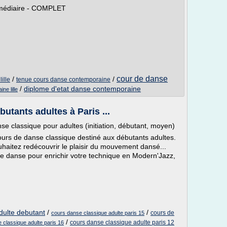
rmédiaire - COMPLET
cour de danse
/
/
ille
tenue cours danse contemporaine
/
diplome d'etat danse contemporaine
ne lille
utants adultes à Paris ...
 classique pour adultes (initiation, débutant, moyen)
urs de danse classique destiné aux débutants adultes.
uhaitez redécouvrir le plaisir du mouvement dansé...
e danse pour enrichir votre technique en Modern'Jazz,
dulte debutant
/
/
cours de
cours danse classique adulte paris 15
/
cours danse classique adulte paris 12
 classique adulte paris 16