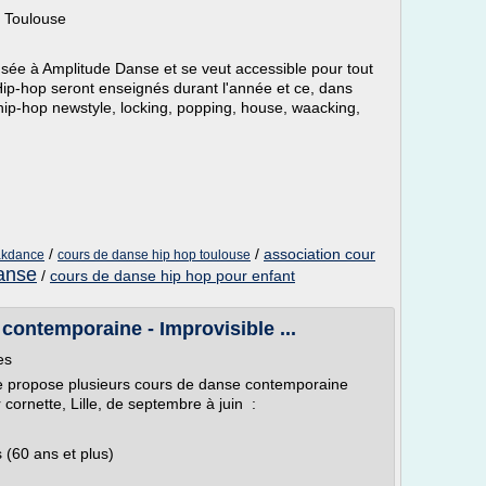
 Toulouse
sée à Amplitude Danse et se veut accessible pour tout
Hip-hop seront enseignés durant l'année et ce, dans
: hip-hop newstyle, locking, popping, house, waacking,
/
/
association cour
akdance
cours de danse hip hop toulouse
anse
/
cours de danse hip hop pour enfant
ontemporaine - Improvisible ...
es
le propose plusieurs cours de danse contemporaine
 cornette, Lille, de septembre à juin :
 (60 ans et plus)