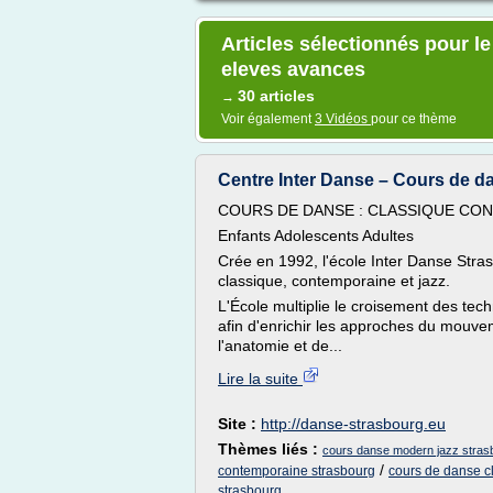
Articles sélectionnés pour l
eleves avances
30 articles
→
Voir également
3 Vidéos
pour ce thème
Centre Inter Danse – Cours de d
COURS DE DANSE : CLASSIQUE CO
Enfants Adolescents Adultes
Crée en 1992, l'école Inter Danse Stra
classique, contemporaine et jazz.
L'École multiplie le croisement des tec
afin d'enrichir les approches du mouv
l'anatomie et de...
Lire la suite
Site :
http://danse-strasbourg.eu
Thèmes liés :
cours danse modern jazz stras
/
contemporaine strasbourg
cours de danse c
strasbourg