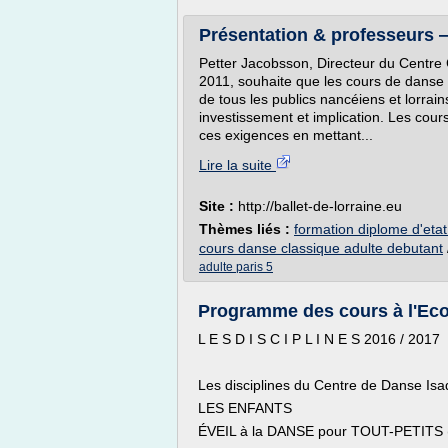
Présentation & professeurs —
Petter Jacobsson, Directeur du Centre 
2011, souhaite que les cours de danse 
de tous les publics nancéiens et lorrai
investissement et implication. Les cou
ces exigences en mettant...
Lire la suite
Site :
http://ballet-de-lorraine.eu
Thèmes liés :
formation diplome d'eta
cours danse classique adulte debutant
adulte paris 5
Programme des cours à l'Eco
L E S D I S C I P L I N E S 2016 / 2017
Les disciplines du Centre de Danse Isa
LES ENFANTS
ÉVEIL à la DANSE pour TOUT-PETITS (4