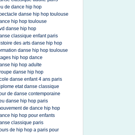
eu de dance hip hop
pectacle danse hip hop toulouse
ance hip hop toulouse
vd danse hip hop
anse classique enfant paris
istoire des arts danse hip hop
ormation danse hip hop toulouse
tages hip hop dance
anse hip hop adulte
roupe danse hip hop
cole danse enfant 4 ans paris
iplome etat danse classique
our de danse contemporaine
ieu danse hip hop paris
ouvement de dance hip hop
ance hip hop pour enfants
anse classique paris
ours de hip hop a paris pour