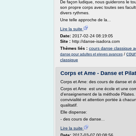
De façon ludique, nous guiderons le tou
son propre corps avec toutes ses facult
divers rythmes.
Une telle approche de la...
Lire la suite
Date:
2017-02-24 08:19:05
Site :
http://danse-isadora.com
Thèmes liés :
cours danse classique a
cour
/
danse pour adultes et eleves avances
classique
Corps et Ame - Danse et Pilat
Corps et Ame: des cours de danse et de 
Corps et Ame est une école et une co
d'enseignement de la méthode Pilates. E
convivialité et attention portée à chacu
qualitatif.
Elle dispense:
- des cours de danse...
Lire la suite
Date:
2017-03-07 00:08:56