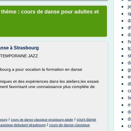
j
e thème : cours de danse pour adultes et
s
d
d
d
h
anse à Strasbourg
f
s
NTEMPORAINE JAZZ
d
sbourg a pour vocation la formation en danse
g
e
hniques et des expériences dans les ateliers,les essais
d
ement favorisant une connaissance plus complète de
c
l
m
d
d
/
/
cours danse
bourg
cours de danse classique strasbourg adulte
/
lassique debutant strasbourg
cours de danse classique
c