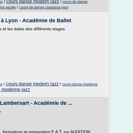
cours danse modern jazz
/
/
on
cours de danse
/
yon adulte
cours de danse classique lyon
à Lyon - Académie de Ballet
 et les dates des différents stages.
cours danse modern jazz
/
/
on
cours danse moderne
 moderne jazz
 Lambersart - Académie de ...
e
, formations et préparation E.A.T. sur AUDITION,