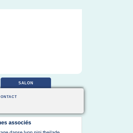
SALON
CONTACT
es associés
tage danse lyon nini theilade