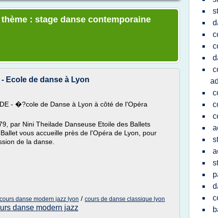
s
le thème : stage danse contemporaine
d
c
c
d
c
 - Ecole de danse à Lyon
ad
c
- �?cole de Danse à Lyon à côté de l'Opéra
c
c
, par Nini Theilade Danseuse Etoile des Ballets
a
allet vous accueille près de l'Opéra de Lyon, pour
s
ssion de la danse.
a
s
p
d
c
/
cours danse modern jazz lyon
cours de danse classique lyon
urs danse modern jazz
b