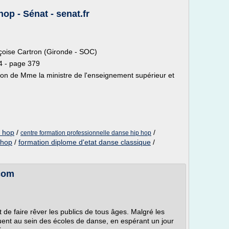
op - Sénat - senat.fr
çoise Cartron (Gironde - SOC)
4 - page 379
ion de Mme la ministre de l'enseignement supérieur et
p hop
/
/
centre formation professionnelle danse hip hop
 hop
/
formation diplome d'etat danse classique
/
.com
de faire rêver les publics de tous âges. Malgré les
luent au sein des écoles de danse, en espérant un jour