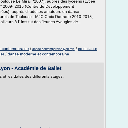
Toulouse Le Mirail *2007), auprès des lycéens (Lycée
se * 2009- 2015 (Centre de Développement
ées), auprès d' adultes amateurs en danse
turels de Toulouse : MJC Croix Daurade 2010-2015,
illeurs à l' Institut des Jeunes Aveugles de...
e contemporaine
/
/
ecole danse
danse contemporaine lyon mjc
/
danse moderne et contemporaine
use
Lyon - Académie de Ballet
 et les dates des différents stages.