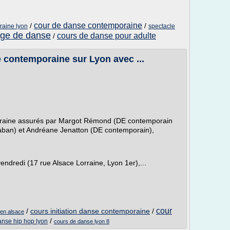
cour de danse contemporaine
/
/
aine lyon
spectacle
age de danse
cours de danse pour adulte
/
 contemporaine sur Lyon avec ...
raine assurés par Margot Rémond (DE contemporain
ban) et Andréane Jenatton (DE contemporain),
endredi (17 rue Alsace Lorraine, Lyon 1er),...
cour
/
cours initiation danse contemporaine
/
en alsace
/
anse hip hop lyon
cours de danse lyon 8