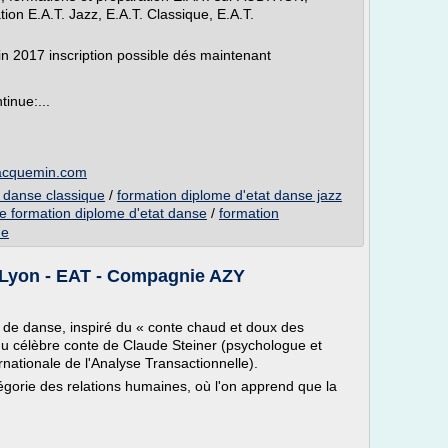
ion E.A.T. Jazz, E.A.T. Classique, E.A.T.
2017 inscription possible dés maintenant
inue:...
jacquemin.com
t danse classique
/
formation diplome d'etat danse jazz
e formation diplome d'etat danse
/
formation
ne
Lyon - EAT - Compagnie AZY
e de danse, inspiré du « conte chaud et doux des
u célèbre conte de Claude Steiner (psychologue et
nationale de l'Analyse Transactionnelle).
égorie des relations humaines, où l'on apprend que la