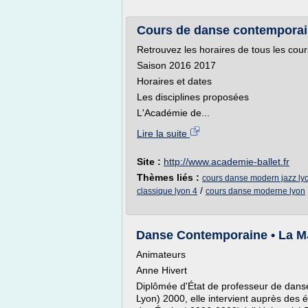
Cours de danse contemporain
Retrouvez les horaires de tous les cours
Saison 2016 2017
Horaires et dates
Les disciplines proposées
L'Académie de...
Lire la suite
Site :
http://www.academie-ballet.fr
Thèmes liés :
cours danse modern jazz ly
/
classique lyon 4
cours danse moderne lyon
Danse Contemporaine • La M
Animateurs
Anne Hivert
Diplômée d'État de professeur de dans
Lyon) 2000, elle intervient auprès des