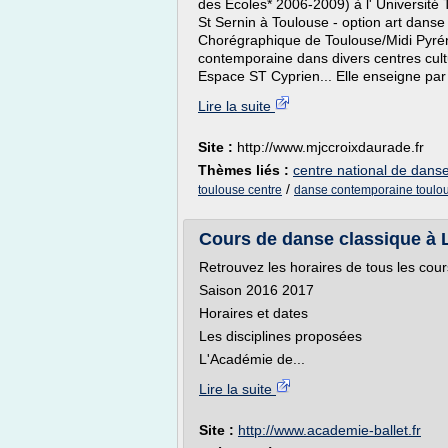
des Écoles* 2006-2009) à l' Université 
St Sernin à Toulouse - option art dan
Chorégraphique de Toulouse/Midi Pyrén
contemporaine dans divers centres cul
Espace ST Cyprien... Elle enseigne par a
Lire la suite
Site :
http://www.mjccroixdaurade.fr
Thèmes liés :
centre national de dans
/
toulouse centre
danse contemporaine toulo
Cours de danse classique à 
Retrouvez les horaires de tous les cours
Saison 2016 2017
Horaires et dates
Les disciplines proposées
L'Académie de...
Lire la suite
Site :
http://www.academie-ballet.fr