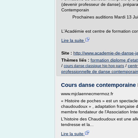
(devenir professeur de danse), préparat
Contemporain
Prochaines auditions Mardi 13 Juin 
L'Académie est centre de formation cont
Lire la suite
Site :
http://www.academie-de-danse-
Thèmes liés :
formation diplome d'eta
/
/
centr
cours danse classique hip hop paris
professionnelle de danse contemporai
Cours danse contemporaine 
www.mjclaennecmermoz.fr
« Histoire de poches » est un spectacl
chaudoudoux » , adaptation française d
membre fondateur de l'Association Inter
L'histoire des Chaudoudoux est une all
tendresse et la...
Lire la suite