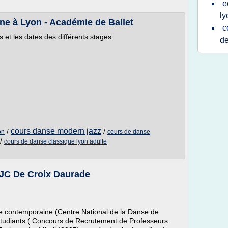
e
ly
e à Lyon - Académie de Ballet
c
 et les dates des différents stages.
de
cours danse modern jazz
/
/
on
cours de danse
/
cours de danse classique lyon adulte
JC De Croix Daurade
e contemporaine (Centre National de la Danse de
 étudiants ( Concours de Recrutement de Professeurs