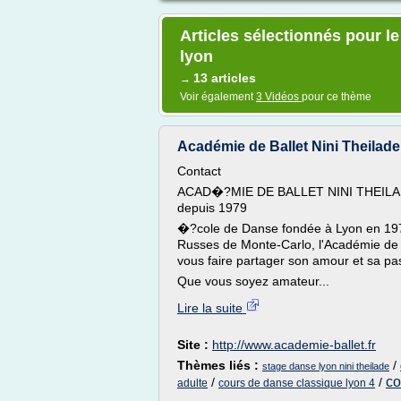
Articles sélectionnés pour 
lyon
13 articles
→
Voir également
3 Vidéos
pour ce thème
Académie de Ballet Nini Theilade
Contact
ACAD�?MIE DE BALLET NINI THEILADE 
depuis 1979
�?cole de Danse fondée à Lyon en 1979
Russes de Monte-Carlo, l'Académie de B
vous faire partager son amour et sa pa
Que vous soyez amateur...
Lire la suite
Site :
http://www.academie-ballet.fr
Thèmes liés :
/
stage danse lyon nini theilade
co
/
/
adulte
cours de danse classique lyon 4