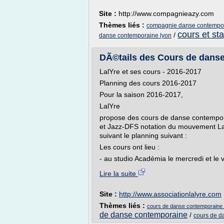
Site :
http://www.compagnieazy.com
Thèmes liés :
compagnie danse contempor
cours et st
/
danse contemporaine lyon
DÃ©tails des Cours de danse
LalYre et ses cours - 2016-2017
Planning des cours 2016-2017
Pour la saison 2016-2017,
LalYre
propose des cours de danse contempo
et Jazz-DFS notation du mouvement La
suivant le planning suivant :
Les cours ont lieu :
- au studio Académia le mercredi et le v
Lire la suite
Site :
http://www.associationlalyre.com
Thèmes liés :
cours de danse contemporaine 
de danse contemporaine
/
cours de d