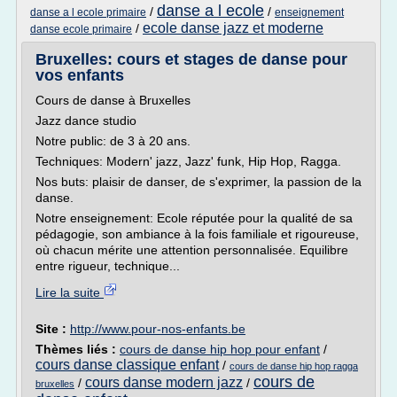
danse a l ecole
/
/
danse a l ecole primaire
enseignement
ecole danse jazz et moderne
/
danse ecole primaire
Bruxelles: cours et stages de danse pour
vos enfants
Cours de danse à Bruxelles
Jazz dance studio
Notre public: de 3 à 20 ans.
Techniques: Modern' jazz, Jazz' funk, Hip Hop, Ragga.
Nos buts: plaisir de danser, de s'exprimer, la passion de la
danse.
Notre enseignement: Ecole réputée pour la qualité de sa
pédagogie, son ambiance à la fois familiale et rigoureuse,
où chacun mérite une attention personnalisée. Equilibre
entre rigueur, technique...
Lire la suite
Site :
http://www.pour-nos-enfants.be
Thèmes liés :
cours de danse hip hop pour enfant
/
cours danse classique enfant
/
cours de danse hip hop ragga
cours de
cours danse modern jazz
/
/
bruxelles