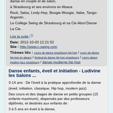
danse en couple et de salon,
à Strasbourg et ses environs en Alsace.
Rock, Salsa, Lindy-Hop, Boogie-Woogie, Valse, Tango-
Argentin...
Le Collège Swing de Strasbourg et sa Cie Abon'Danse
La Cie...
Lire la suite
Date:
2012-10-03 12:21:52
Site :
http://www.c-swing.com
Thèmes liés :
/
cours de danse strasbourg hip hop
cours de danse
/
/
hip hop en alsace
festival de danse hip hop strasbourg
cours danse
/
danse moderne hip hop
modern jazz strasbourg
Danse enfants, éveil et initiation - Ludivine
les Salons ...
3-14 ans : De l'éveil à la pratique approfondie de la danse
(éveil, initiation, classique, Hip hop, modern jazz)
Des cours et des stages de danse en petits groupes (15
enfants maximum), dispensés par des professeurs
diplômés, et destinés aux enfants de :
3 à 5 ans en éveil à la danse,