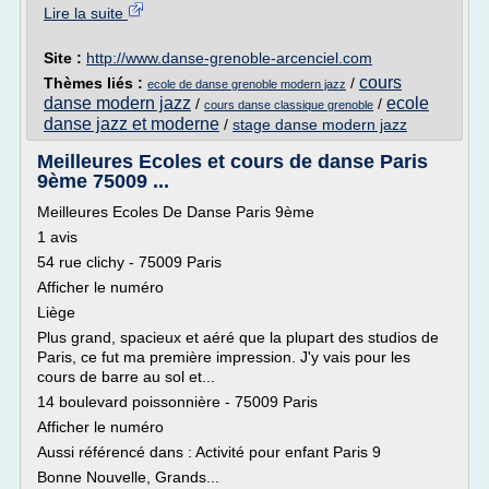
Lire la suite
Site :
http://www.danse-grenoble-arcenciel.com
cours
Thèmes liés :
/
ecole de danse grenoble modern jazz
danse modern jazz
ecole
/
/
cours danse classique grenoble
danse jazz et moderne
/
stage danse modern jazz
Meilleures Ecoles et cours de danse Paris
9ème 75009 ...
Meilleures Ecoles De Danse Paris 9ème
1 avis
54 rue clichy - 75009 Paris
Afficher le numéro
Liège
Plus grand, spacieux et aéré que la plupart des studios de
Paris, ce fut ma première impression. J'y vais pour les
cours de barre au sol et...
14 boulevard poissonnière - 75009 Paris
Afficher le numéro
Aussi référencé dans : Activité pour enfant Paris 9
Bonne Nouvelle, Grands...