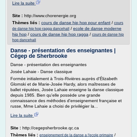
Lire la suite
Site :
http://www.chorenergie.org
Thèmes liés :
cours de danse hip hop pour enfant
/
cours
/
ecole de danse moderne
de danse hip hop ragga dancehall
hip hop
/
cours de danse hip hop ragga
/
cours de danse hip
hop dancehall
Danse - présentation des enseignantes |
Cégep de Sherbrooke
Danse - présentation des enseignantes
Josée Lahaie - Danse classique
Formée initialement à Trois-Rivières auprès d'Élizabeth
Glomski et de Marie-Josée Hardy, alors maîtresses de
ballet réputées, Josée Lahaie enseigne la danse classique
depuis 1985. Bien qu'elle possède une grande
connaissance des méthodes d'enseignement française et
russe, Mme Lahaie a choisi de privilégier la...
Lire la suite
Site :
http://cegepsherbrooke.qc.ca
Thèmes liés :
/
enseignement de la danse a l'ecole primaire