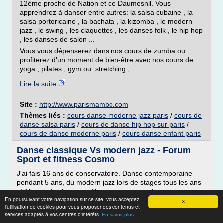
12ème proche de Nation et de Daumesnil. Vous
apprendrez à danser entre autres: la salsa cubaine , la
salsa portoricaine , la bachata , la kizomba , le modern
jazz , le swing , les claquettes , les danses folk , le hip hop
, les danses de salon ...
Vous vous dépenserez dans nos cours de zumba ou
profiterez d'un moment de bien-être avec nos cours de
yoga , pilates , gym ou stretching ,...
Lire la suite
Site :
http://www.parismambo.com
Thèmes liés :
cours danse moderne jazz paris
/
cours de
danse salsa paris
/
cours de danse hip hop sur paris
/
cours de danse moderne paris
/
cours danse enfant paris
Danse classique Vs modern jazz - Forum
Sport et fitness Cosmo
J'ai fais 16 ans de conservatoire. Danse contemporaine
pendant 5 ans, du modern jazz lors de stages tous les ans
et 15 ans de classique. Pour ma pars ces danses se
En poursuivant votre navigation sur ce site, vous acceptez
complètent.
X
l'utilisation de cookies pour vous proposer des contenus et
Les mouvements sont différents, les énergies aussi. La
services adaptés à vos centres d'intérêts.
En savoir plus
danse classique permet l'apprentissage de la rigueur, la