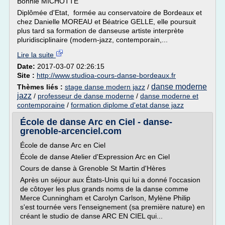
Bonnie MICHOTTE
Diplômée d'Etat, formée au conservatoire de Bordeaux et
chez Danielle MOREAU et Béatrice GELLE, elle poursuit
plus tard sa formation de danseuse artiste interprète
pluridisciplinaire (modern-jazz, contemporain,...
Lire la suite
Date:
2017-03-07 02:26:15
Site :
http://www.studioa-cours-danse-bordeaux.fr
danse moderne
Thèmes liés :
stage danse modern jazz
/
jazz
/
professeur de danse moderne
/
danse moderne et
contemporaine
/
formation diplome d'etat danse jazz
École de danse Arc en Ciel - danse-
grenoble-arcenciel.com
École de danse Arc en Ciel
École de danse Atelier d'Expression Arc en Ciel
Cours de danse à Grenoble St Martin d'Hères
Après un séjour aux États-Unis qui lui a donné l'occasion
de côtoyer les plus grands noms de la danse comme
Merce Cunningham et Carolyn Carlson, Mylène Philip
s'est tournée vers l'enseignement (sa première nature) en
créant le studio de danse ARC EN CIEL qui...