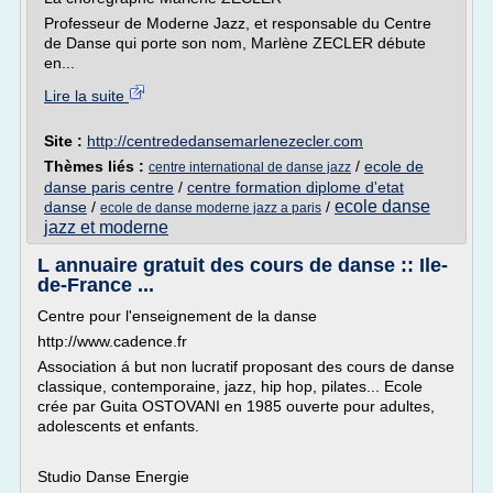
Professeur de Moderne Jazz, et responsable du Centre
de Danse qui porte son nom, Marlène ZECLER débute
en...
Lire la suite
Site :
http://centrededansemarlenezecler.com
Thèmes liés :
/
ecole de
centre international de danse jazz
danse paris centre
/
centre formation diplome d'etat
ecole danse
danse
/
/
ecole de danse moderne jazz a paris
jazz et moderne
L annuaire gratuit des cours de danse :: Ile-
de-France ...
Centre pour l'enseignement de la danse
http://www.cadence.fr
Association á but non lucratif proposant des cours de danse
classique, contemporaine, jazz, hip hop, pilates... Ecole
crée par Guita OSTOVANI en 1985 ouverte pour adultes,
adolescents et enfants.
Studio Danse Energie