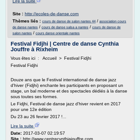
Lire la suite
Site :
http://ecoles-de-danse.com
Thèmes liés :
/
cours de danse de salon nantes 44
association cours
/
/
de danse nantes
cours de danse salsa a nantes
cours de danse de
/
salon nantes
cours danse orientale nantes
Festival Fidjhi | Centre de danse Cynthia
Jouffre à Rixheim
Vous êtes ici : Accueil > Festival Fidjhi
Festival Fidjhi
Douze ans que le Festival international de danse jazz
d'hiver (Fidjhi) enchante les participants en proposant un
stage, un bal moderne et des spectacles dédiés à la danse
sous toutes ses formes.
Le Fidjhi, Festival de danse jazz d'hiver revient en 2017
pour une 12e édition
Du 23 au 26 fevrier 2017 !...
Lire la suite
Date:
2017-03-07 02:19:57
Site :
http://www.centrecynthiajouffre.com