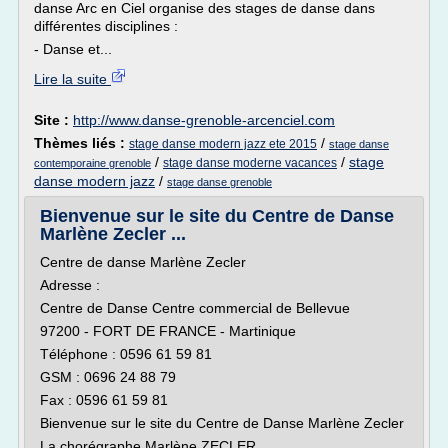
danse Arc en Ciel organise des stages de danse dans
différentes disciplines :
- Danse et...
Lire la suite
Site :
http://www.danse-grenoble-arcenciel.com
Thèmes liés :
/
stage danse modern jazz ete 2015
stage danse
/
/
stage
stage danse moderne vacances
contemporaine grenoble
danse modern jazz
/
stage danse grenoble
Bienvenue sur le site du Centre de Danse
Marlène Zecler ...
Centre de danse Marlène Zecler
Adresse :
Centre de Danse Centre commercial de Bellevue
97200 - FORT DE FRANCE - Martinique
Téléphone : 0596 61 59 81
GSM : 0696 24 88 79
Fax : 0596 61 59 81
Bienvenue sur le site du Centre de Danse Marlène Zecler
La chorégraphe Marlène ZECLER