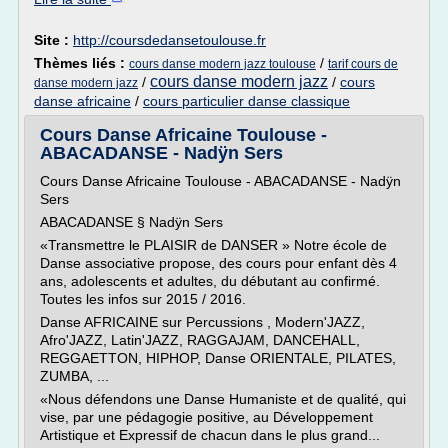
Site :
http://coursdedansetoulouse.fr
Thèmes liés :
/
cours danse modern jazz toulouse
tarif cours de
cours danse modern jazz
/
/
cours
danse modern jazz
danse africaine
/
cours particulier danse classique
Cours Danse Africaine Toulouse -
ABACADANSE - Nadÿn Sers
Cours Danse Africaine Toulouse - ABACADANSE - Nadÿn
Sers
ABACADANSE § Nadÿn Sers
«Transmettre le PLAISIR de DANSER » Notre école de
Danse associative propose, des cours pour enfant dès 4
ans, adolescents et adultes, du débutant au confirmé.
Toutes les infos sur 2015 / 2016.
Danse AFRICAINE sur Percussions , Modern'JAZZ,
Afro'JAZZ, Latin'JAZZ, RAGGAJAM, DANCEHALL,
REGGAETTON, HIPHOP, Danse ORIENTALE, PILATES,
ZUMBA, ...
«Nous défendons une Danse Humaniste et de qualité, qui
vise, par une pédagogie positive, au Développement
Artistique et Expressif de chacun dans le plus grand...