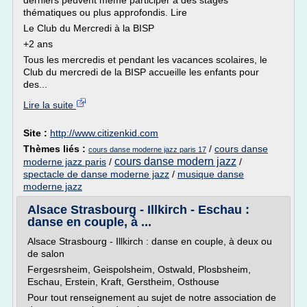
derniers peuvent même participer à des stages
thématiques ou plus approfondis. Lire
Le Club du Mercredi à la BISP
+2 ans
Tous les mercredis et pendant les vacances scolaires, le
Club du mercredi de la BISP accueille les enfants pour
des...
Lire la suite
Site :
http://www.citizenkid.com
Thèmes liés :
/
cours danse
cours danse moderne jazz paris 17
cours danse modern jazz
moderne jazz paris
/
/
spectacle de danse moderne jazz
/
musique danse
moderne jazz
Alsace Strasbourg - Illkirch - Eschau :
danse en couple, à ...
Alsace Strasbourg - Illkirch : danse en couple, à deux ou
de salon
Fergesrsheim, Geispolsheim, Ostwald, Plosbsheim,
Eschau, Erstein, Kraft, Gerstheim, Osthouse
Pour tout renseignement au sujet de notre association de