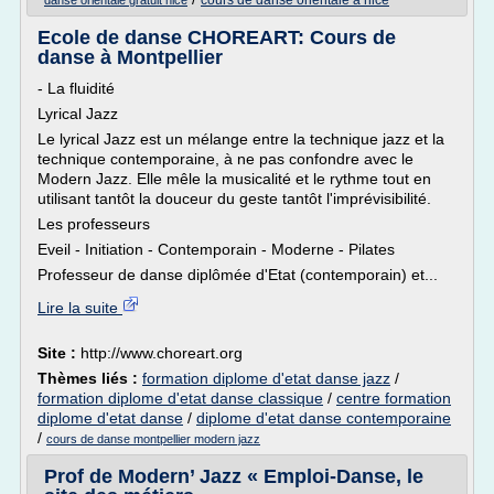
cours de danse orientale a nice
danse orientale gratuit nice
Ecole de danse CHOREART: Cours de
danse à Montpellier
- La fluidité
Lyrical Jazz
Le lyrical Jazz est un mélange entre la technique jazz et la
technique contemporaine, à ne pas confondre avec le
Modern Jazz. Elle mêle la musicalité et le rythme tout en
utilisant tantôt la douceur du geste tantôt l'imprévisibilité.
Les professeurs
Eveil - Initiation - Contemporain - Moderne - Pilates
Professeur de danse diplômée d'Etat (contemporain) et...
Lire la suite
Site :
http://www.choreart.org
Thèmes liés :
formation diplome d'etat danse jazz
/
formation diplome d'etat danse classique
/
centre formation
diplome d'etat danse
/
diplome d'etat danse contemporaine
/
cours de danse montpellier modern jazz
Prof de Modern’ Jazz « Emploi-Danse, le