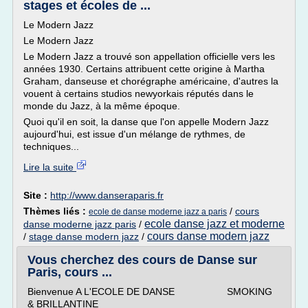
stages et écoles de ...
Le Modern Jazz
Le Modern Jazz
Le Modern Jazz a trouvé son appellation officielle vers les
années 1930. Certains attribuent cette origine à Martha
Graham, danseuse et chorégraphe américaine, d'autres la
vouent à certains studios newyorkais réputés dans le
monde du Jazz, à la même époque.
Quoi qu'il en soit, la danse que l'on appelle Modern Jazz
aujourd'hui, est issue d'un mélange de rythmes, de
techniques...
Lire la suite
Site :
http://www.danseraparis.fr
Thèmes liés :
/
cours
ecole de danse moderne jazz a paris
ecole danse jazz et moderne
danse moderne jazz paris
/
cours danse modern jazz
/
stage danse modern jazz
/
Vous cherchez des cours de Danse sur
Paris, cours ...
Bienvenue A L'ECOLE DE DANSE SMOKING
& BRILLANTINE