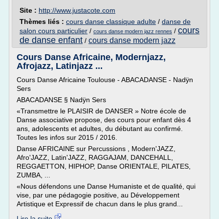
Site :
http://www.justacote.com
Thèmes liés :
cours danse classique adulte
/
danse de
cours
salon cours particulier
/
/
cours danse modern jazz rennes
de danse enfant
cours danse modern jazz
/
Cours Danse Africaine, Modernjazz,
Afrojazz, Latinjazz ...
Cours Danse Africaine Toulouse - ABACADANSE - Nadÿn
Sers
ABACADANSE § Nadÿn Sers
«Transmettre le PLAISIR de DANSER » Notre école de
Danse associative propose, des cours pour enfant dès 4
ans, adolescents et adultes, du débutant au confirmé.
Toutes les infos sur 2015 / 2016.
Danse AFRICAINE sur Percussions , Modern'JAZZ,
Afro'JAZZ, Latin'JAZZ, RAGGAJAM, DANCEHALL,
REGGAETTON, HIPHOP, Danse ORIENTALE, PILATES,
ZUMBA, ...
«Nous défendons une Danse Humaniste et de qualité, qui
vise, par une pédagogie positive, au Développement
Artistique et Expressif de chacun dans le plus grand...
Lire la suite