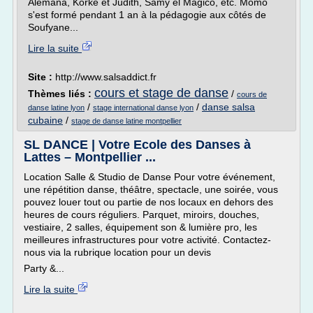
Alemana, Korke et Judith, Samy el Magico, etc. Momo
s'est formé pendant 1 an à la pédagogie aux côtés de
Soufyane...
Lire la suite
Site :
http://www.salsaddict.fr
cours et stage de danse
Thèmes liés :
/
cours de
/
/
danse salsa
danse latine lyon
stage international danse lyon
cubaine
/
stage de danse latine montpellier
SL DANCE | Votre Ecole des Danses à
Lattes – Montpellier ...
Location Salle & Studio de Danse Pour votre événement,
une répétition danse, théâtre, spectacle, une soirée, vous
pouvez louer tout ou partie de nos locaux en dehors des
heures de cours réguliers. Parquet, miroirs, douches,
vestiaire, 2 salles, équipement son & lumière pro, les
meilleures infrastructures pour votre activité. Contactez-
nous via la rubrique location pour un devis
Party &...
Lire la suite