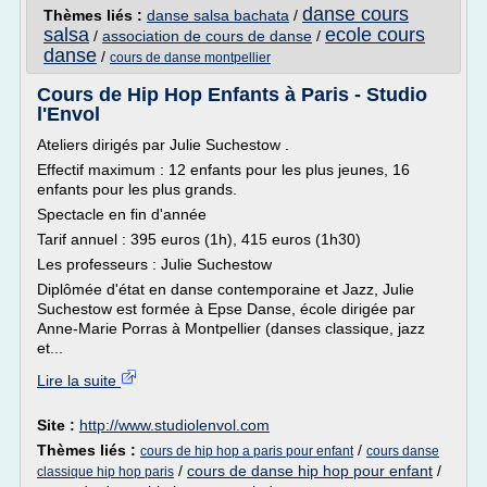
danse cours
Thèmes liés :
danse salsa bachata
/
salsa
ecole cours
/
association de cours de danse
/
danse
/
cours de danse montpellier
Cours de Hip Hop Enfants à Paris - Studio
l'Envol
Ateliers dirigés par Julie Suchestow .
Effectif maximum : 12 enfants pour les plus jeunes, 16
enfants pour les plus grands.
Spectacle en fin d'année
Tarif annuel : 395 euros (1h), 415 euros (1h30)
Les professeurs : Julie Suchestow
Diplômée d'état en danse contemporaine et Jazz, Julie
Suchestow est formée à Epse Danse, école dirigée par
Anne-Marie Porras à Montpellier (danses classique, jazz
et...
Lire la suite
Site :
http://www.studiolenvol.com
Thèmes liés :
/
cours de hip hop a paris pour enfant
cours danse
/
cours de danse hip hop pour enfant
/
classique hip hop paris