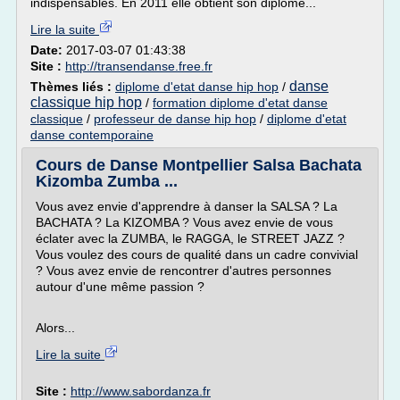
indispensables. En 2011 elle obtient son diplôme...
Lire la suite
Date:
2017-03-07 01:43:38
Site :
http://transendanse.free.fr
danse
Thèmes liés :
diplome d'etat danse hip hop
/
classique hip hop
/
formation diplome d'etat danse
classique
/
professeur de danse hip hop
/
diplome d'etat
danse contemporaine
Cours de Danse Montpellier Salsa Bachata
Kizomba Zumba ...
Vous avez envie d'apprendre à danser la SALSA ? La
BACHATA ? La KIZOMBA ? Vous avez envie de vous
éclater avec la ZUMBA, le RAGGA, le STREET JAZZ ?
Vous voulez des cours de qualité dans un cadre convivial
? Vous avez envie de rencontrer d'autres personnes
autour d'une même passion ?
Alors...
Lire la suite
Site :
http://www.sabordanza.fr