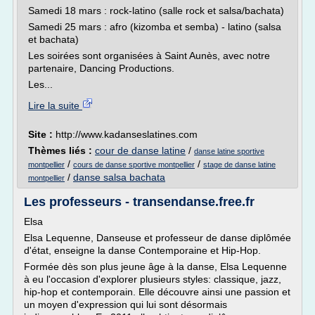
Samedi 18 mars : rock-latino (salle rock et salsa/bachata)
Samedi 25 mars : afro (kizomba et semba) - latino (salsa
et bachata)
Les soirées sont organisées à Saint Aunès, avec notre
partenaire, Dancing Productions.
Les...
Lire la suite
Site :
http://www.kadanseslatines.com
Thèmes liés :
cour de danse latine
/
danse latine sportive
/
/
montpellier
cours de danse sportive montpellier
stage de danse latine
/
danse salsa bachata
montpellier
Les professeurs - transendanse.free.fr
Elsa
Elsa Lequenne, Danseuse et professeur de danse diplômée
d'état, enseigne la danse Contemporaine et Hip-Hop.
Formée dès son plus jeune âge à la danse, Elsa Lequenne
à eu l'occasion d'explorer plusieurs styles: classique, jazz,
hip-hop et contemporain. Elle découvre ainsi une passion et
un moyen d'expression qui lui sont désormais