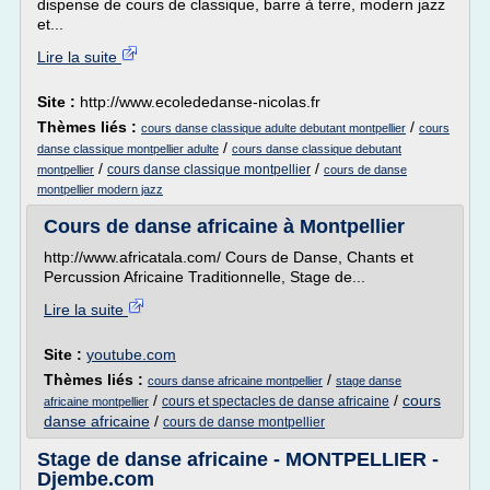
dispense de cours de classique, barre à terre, modern jazz
et...
Lire la suite
Site :
http://www.ecolededanse-nicolas.fr
Thèmes liés :
/
cours danse classique adulte debutant montpellier
cours
/
danse classique montpellier adulte
cours danse classique debutant
/
/
cours danse classique montpellier
montpellier
cours de danse
montpellier modern jazz
Cours de danse africaine à Montpellier
http://www.africatala.com/ Cours de Danse, Chants et
Percussion Africaine Traditionnelle, Stage de...
Lire la suite
Site :
youtube.com
Thèmes liés :
/
cours danse africaine montpellier
stage danse
/
/
cours
cours et spectacles de danse africaine
africaine montpellier
danse africaine
/
cours de danse montpellier
Stage de danse africaine - MONTPELLIER -
Djembe.com