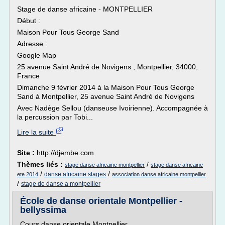
Stage de danse africaine - MONTPELLIER
Début :
Maison Pour Tous George Sand
Adresse :
Google Map
25 avenue Saint André de Novigens , Montpellier, 34000,
France
Dimanche 9 février 2014 à la Maison Pour Tous George
Sand à Montpellier, 25 avenue Saint André de Novigens
Avec Nadège Sellou (danseuse Ivoirienne). Accompagnée à
la percussion par Tobi...
Lire la suite
Site :
http://djembe.com
Thèmes liés :
/
stage danse africaine montpellier
stage danse africaine
/
/
danse africaine stages
ete 2014
association danse africaine montpellier
/
stage de danse a montpellier
École de danse orientale Montpellier -
bellyssima
Cours danse orientale Montpellier