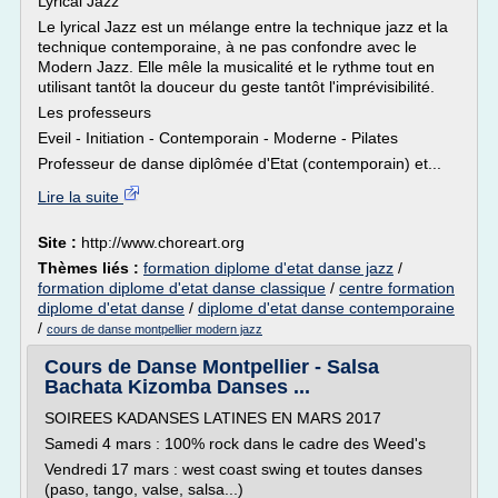
Lyrical Jazz
Le lyrical Jazz est un mélange entre la technique jazz et la
technique contemporaine, à ne pas confondre avec le
Modern Jazz. Elle mêle la musicalité et le rythme tout en
utilisant tantôt la douceur du geste tantôt l'imprévisibilité.
Les professeurs
Eveil - Initiation - Contemporain - Moderne - Pilates
Professeur de danse diplômée d'Etat (contemporain) et...
Lire la suite
Site :
http://www.choreart.org
Thèmes liés :
formation diplome d'etat danse jazz
/
formation diplome d'etat danse classique
/
centre formation
diplome d'etat danse
/
diplome d'etat danse contemporaine
/
cours de danse montpellier modern jazz
Cours de Danse Montpellier - Salsa
Bachata Kizomba Danses ...
SOIREES KADANSES LATINES EN MARS 2017
Samedi 4 mars : 100% rock dans le cadre des Weed's
Vendredi 17 mars : west coast swing et toutes danses
(paso, tango, valse, salsa...)