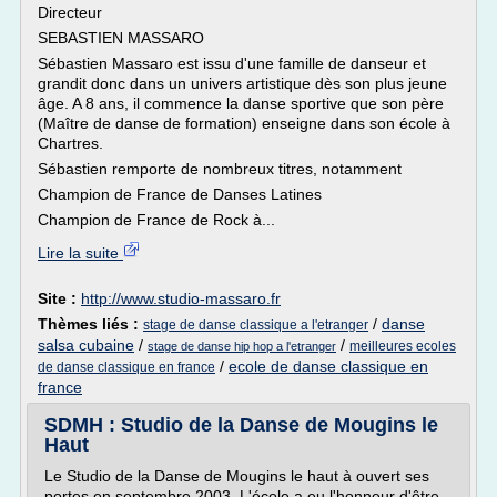
Directeur
SEBASTIEN MASSARO
Sébastien Massaro est issu d'une famille de danseur et
grandit donc dans un univers artistique dès son plus jeune
âge. A 8 ans, il commence la danse sportive que son père
(Maître de danse de formation) enseigne dans son école à
Chartres.
Sébastien remporte de nombreux titres, notamment
Champion de France de Danses Latines
Champion de France de Rock à...
Lire la suite
Site :
http://www.studio-massaro.fr
Thèmes liés :
/
danse
stage de danse classique a l'etranger
salsa cubaine
/
/
meilleures ecoles
stage de danse hip hop a l'etranger
/
ecole de danse classique en
de danse classique en france
france
SDMH : Studio de la Danse de Mougins le
Haut
Le Studio de la Danse de Mougins le haut à ouvert ses
portes en septembre 2003. L'école a eu l'honneur d'être