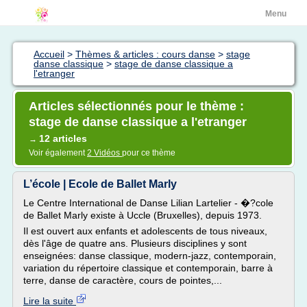
Menu
Accueil
>
Thèmes & articles : cours danse
>
stage
danse classique
>
stage de danse classique a
l'etranger
Articles sélectionnés pour le thème :
stage de danse classique a l'etranger
12 articles
→
Voir également
2 Vidéos
pour ce thème
L’école | Ecole de Ballet Marly
Le Centre International de Danse Lilian Lartelier - �?cole
de Ballet Marly existe à Uccle (Bruxelles), depuis 1973.
Il est ouvert aux enfants et adolescents de tous niveaux,
dès l'âge de quatre ans. Plusieurs disciplines y sont
enseignées: danse classique, modern-jazz, contemporain,
variation du répertoire classique et contemporain, barre à
terre, danse de caractère, cours de pointes,...
Lire la suite