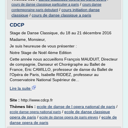
/
cours de danse classique particulier a paris
cours danse
/
cours initiation danse
contemporaine paris debutant
classique
/
cours de danse classique a paris
CDCP
Stage de Danse Classique, du 18 au 21 décembre 2016
Madame, Monsieur,
Je suis heureuse de vous présenter :
Notre Stage de Noël 4ème Edition
Cette année nous accueillons François MAUDUIT, Directeur
de compagnie, Danseur et Chorégraphe au Ballet de
France, Eric CAMILLO, professeur de danse du Ballet de
l'Opéra de Paris, Isabelle RIDDEZ, professeur au
Conservatoire National Supérieur de...
Lire la suite
Site :
http://www.cdcp.fr
Thèmes liés :
ecole de danse de l opera national de paris
/
/
ecole de danse classique
ecole danse opera national paris
opera de paris
/
/
ecole de
ecole de danse opera de paris eleves
danse opera de paris