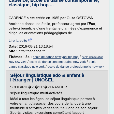
Cadence, Ecole de danse contemporaine,
classique, hip hop ...
CADENCE a été créée en 1985 par Guita OSTOVANI.
Ancienne danseuse étoile, professeur agréé par l'Etat,
celle-ci bénéficie d'une trentaine d'années d'expérience et
dirige les orientations pédagogiques de...
Lire la suite
Date:
2016-08-21 13:18:54
Site :
http://cadence.fr
Thèmes liés :
/
ecole de danse new york hip hop
ecole danse alvin
/
/
ecole de danse contemporaine new york
ecole
ailey new york
/
danse classique new york
ecole de danse professionnelle new york
Séjour linguistique ado & enfant à
l'étranger | UNOSEL
SCOLARIT�? �? L'�?TRANGER
séjour linguistique multi-activités
Idéal à tous les âges, ce séjour linguistique permet à
votre enfant d'associer des cours de langue à une
multitude d'activités variées tout au long de son séjour.
Sports, visites, excursions complètent l'apport