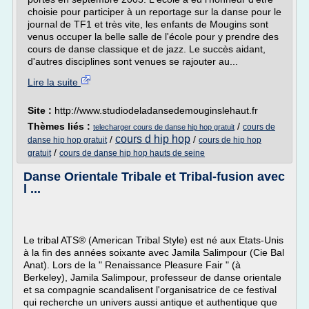
choisie pour participer à un reportage sur la danse pour le
journal de TF1 et très vite, les enfants de Mougins sont
venus occuper la belle salle de l'école pour y prendre des
cours de danse classique et de jazz. Le succès aidant,
d'autres disciplines sont venues se rajouter au...
Lire la suite
Site :
http://www.studiodeladansedemouginslehaut.fr
Thèmes liés :
/
cours de
telecharger cours de danse hip hop gratuit
cours d hip hop
/
/
danse hip hop gratuit
cours de hip hop
/
gratuit
cours de danse hip hop hauts de seine
Danse Orientale Tribale et Tribal-fusion avec
l ...
Le tribal ATS® (American Tribal Style) est né aux Etats-Unis
à la fin des années soixante avec Jamila Salimpour (Cie Bal
Anat). Lors de la " Renaissance Pleasure Fair " (à
Berkeley), Jamila Salimpour, professeur de danse orientale
et sa compagnie scandalisent l'organisatrice de ce festival
qui recherche un univers aussi antique et authentique que