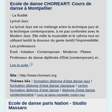
Ecole de danse CHOREART: Cours de
danse à Montpellier
- La fluidité
Lyrical Jazz
Le lyrical Jazz est un mélange entre la technique jazz et
la technique contemporaine, à ne pas confondre avec le
Modern Jazz. Elle mêle la musicalité et le rythme tout en
utilisant tantôt la douceur du geste tantôt l'imprévisibilité.
Les professeurs
Eveil - Initiation - Contemporain - Moderne - Pilates
Professeur de danse diplômée d'Etat (contemporain) et...
Lire la suite
Site :
http://www.choreart.org
Thèmes liés :
formation diplome d'etat danse jazz
/
formation diplome d'etat danse classique
/
centre
formation diplome d'etat danse
/
diplome d'etat danse
contemporaine
/
cours de danse montpellier modern jazz
Ecole de danse paris Nation - Studio
Massaro