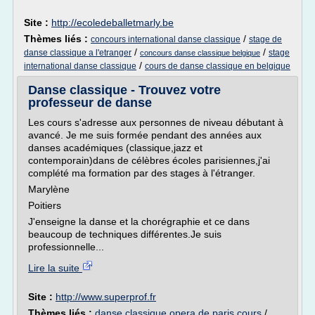
Site :
http://ecoledeballetmarly.be
Thèmes liés :
/
concours international danse classique
stage de
/
/
danse classique a l'etranger
stage
concours danse classique belgique
/
international danse classique
cours de danse classique en belgique
Danse classique - Trouvez votre
professeur de danse
Les cours s'adresse aux personnes de niveau débutant à
avancé. Je me suis formée pendant des années aux
danses académiques (classique,jazz et
contemporain)dans de célèbres écoles parisiennes,j'ai
complété ma formation par des stages à l'étranger.
Marylène
Poitiers
J'enseigne la danse et la chorégraphie et ce dans
beaucoup de techniques différentes.Je suis
professionnelle...
Lire la suite
Site :
http://www.superprof.fr
Thèmes liés :
danse classique opera de paris cours
/