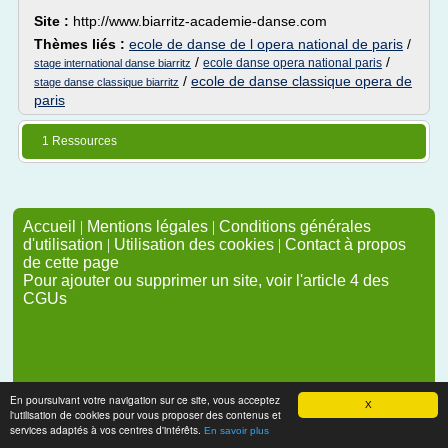
Site :
http://www.biarritz-academie-danse.com
Thèmes liés :
ecole de danse de l opera national de paris
/
/
/
ecole danse opera national paris
stage international danse biarritz
/
ecole de danse classique opera de
stage danse classique biarritz
paris
1 Ressources
Accueil
|
Mentions légales
|
Conditions générales
d'utilisation
|
Utilisation des cookies
|
Contact à propos
de cette page
Pour ajouter ou supprimer un site, voir l'article 4 des
CGUs
En poursuivant votre navigation sur ce site, vous acceptez
X
l'utilisation de cookies pour vous proposer des contenus et
services adaptés à vos centres d'intérêts.
En savoir plus