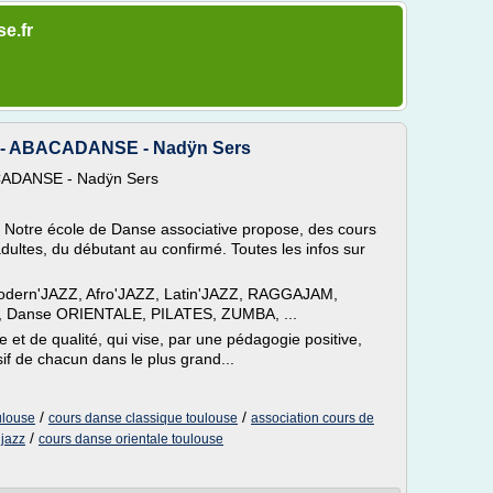
se.fr
e - ABACADANSE - Nadÿn Sers
ACADANSE - Nadÿn Sers
Notre école de Danse associative propose, des cours
dultes, du débutant au confirmé. Toutes les infos sur
odern'JAZZ, Afro'JAZZ, Latin'JAZZ, RAGGAJAM,
anse ORIENTALE, PILATES, ZUMBA, ...
t de qualité, qui vise, par une pédagogie positive,
if de chacun dans le plus grand...
/
/
ulouse
cours danse classique toulouse
association cours de
/
 jazz
cours danse orientale toulouse