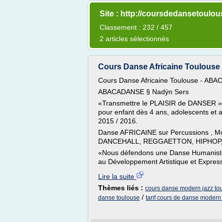
Site : http://coursdedansetoulou
Classement : 232 / 457
2 articles sélectionnés
Cours Danse Africaine Toulous
Cours Danse Africaine Toulouse - AB
ABACADANSE § Nadÿn Sers
«Transmettre le PLAISIR de DANSER » 
pour enfant dès 4 ans, adolescents et a
2015 / 2016.
Danse AFRICAINE sur Percussions , M
DANCEHALL, REGGAETTON, HIPHOP, D
«Nous défendons une Danse Humaniste e
au Développement Artistique et Express
Lire la suite
Thèmes liés :
cours danse modern jazz to
/
danse toulouse
tarif cours de danse modern