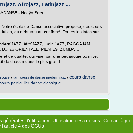
jazz, Afrojazz, Latinjazz ...
ACADANSE - Nadÿn Sers
Notre école de Danse associative propose, des cours
dultes, du débutant au confirmé. Toutes les infos sur
odern'JAZZ, Afro'JAZZ, Latin'JAZZ, RAGGAJAM,
anse ORIENTALE, PILATES, ZUMBA, ...
t de qualité, qui vise, par une pédagogie positive,
if de chacun dans le plus grand...
cours danse
/
/
ulouse
tarif cours de danse modern jazz
cours particulier danse classique
 générales d'utilisation
|
Utilisation des cookies
|
Contact à pro
r l'article 4 des CGUs