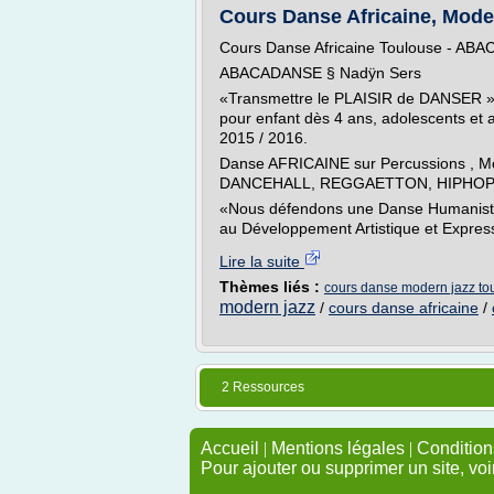
Cours Danse Africaine, Modern
Cours Danse Africaine Toulouse - AB
ABACADANSE § Nadÿn Sers
«Transmettre le PLAISIR de DANSER » 
pour enfant dès 4 ans, adolescents et a
2015 / 2016.
Danse AFRICAINE sur Percussions , M
DANCEHALL, REGGAETTON, HIPHOP, D
«Nous défendons une Danse Humaniste e
au Développement Artistique et Express
Lire la suite
Thèmes liés :
cours danse modern jazz to
modern jazz
/
cours danse africaine
/
2 Ressources
Accueil
|
Mentions légales
|
Conditions
Pour ajouter ou supprimer un site, voi