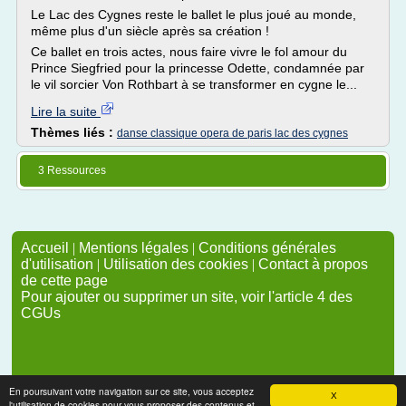
Le Lac des Cygnes reste le ballet le plus joué au monde,
même plus d'un siècle après sa création !
Ce ballet en trois actes, nous faire vivre le fol amour du
Prince Siegfried pour la princesse Odette, condamnée par
le vil sorcier Von Rothbart à se transformer en cygne le...
Lire la suite
Thèmes liés :
danse classique opera de paris lac des cygnes
3 Ressources
Accueil
|
Mentions légales
|
Conditions générales
d'utilisation
|
Utilisation des cookies
|
Contact à propos
de cette page
Pour ajouter ou supprimer un site, voir l'article 4 des
CGUs
En poursuivant votre navigation sur ce site, vous acceptez
X
l'utilisation de cookies pour vous proposer des contenus et