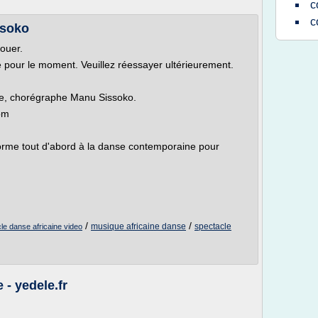
c
c
ssoko
louer.
le pour le moment. Veuillez réessayer ultérieurement.
se, chorégraphe Manu Sissoko.
om
rme tout d'abord à la danse contemporaine pour
/
/
musique africaine danse
spectacle
le danse africaine video
 - yedele.fr