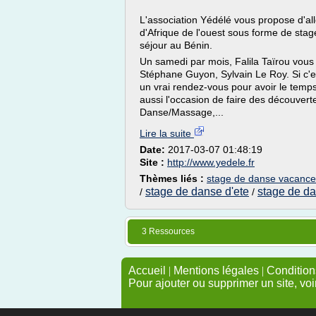
L'association Yédélé vous propose d'all
d'Afrique de l'ouest sous forme de st
séjour au Bénin.
Un samedi par mois, Falila Taïrou vo
Stéphane Guyon, Sylvain Le Roy. Si c'est
un vrai rendez-vous pour avoir le temps
aussi l'occasion de faire des découvert
Danse/Massage,...
Lire la suite
Date:
2017-03-07 01:48:19
Site :
http://www.yedele.fr
Thèmes liés :
stage de danse vacance
stage de danse d'ete
stage de da
/
/
3 Ressources
Accueil
|
Mentions légales
|
Conditions
Pour ajouter ou supprimer un site, voi