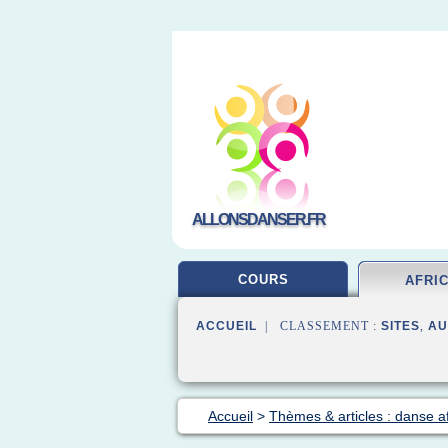
ALLONSDANSER.FR
COURS
AFRI
ACCUEIL
| CLASSEMENT :
SITES
,
AU
Accueil
>
Thèmes & articles : danse af