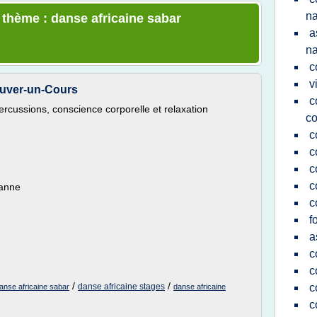
na
e thème : danse africaine sabar
a
na
c
v
ouver-un-Cours
c
rcussions, conscience corporelle et relaxation
c
c
c
c
c
sanne
c
f
a
c
c
/
/
danse africaine stages
c
anse africaine sabar
danse africaine
c