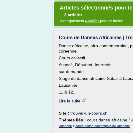
Articles sélectionnés pour l
3 articles
→
Voir également
4 Vidéos
pour ce thème
Cours de Danses Africaines | Tr
Danse africaine, afro-contemporaine, pe
coréenne.
Cours collectif
Avancé, Débutant, Interméd...
sur demande
Stage de danse africaine Sabar à Lau
Lausanne
11 & 12...
Lire la suite
Site :
trouver-un-cours.ch
Thèmes liés :
cours danse africaine
/
d
/
lausanne
cours danse contemporaine lausanne