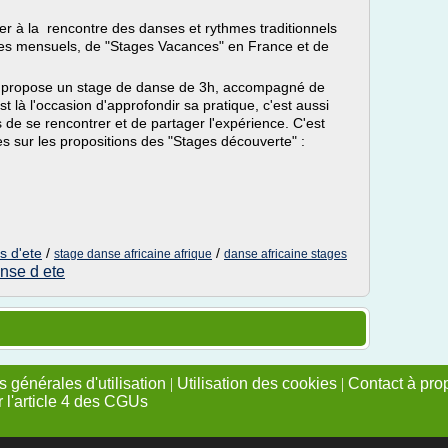
er à la rencontre des danses et rythmes traditionnels
ages mensuels, de "Stages Vacances" en France et de
us propose un stage de danse de 3h, accompagné de
 là l'occasion d'approfondir sa pratique, c'est aussi
 de se rencontrer et de partager l'expérience. C'est
es sur les propositions des "Stages découverte" :
s d'ete
/
/
stage danse africaine afrique
danse africaine stages
nse d ete
 générales d'utilisation
|
Utilisation des cookies
|
Contact à pro
r l'article 4 des CGUs