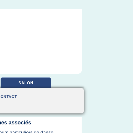
SALON
CONTACT
es associés
ours particuliers de danse