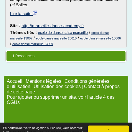
(cf Salles...
Lire la suite
Site :
http://marseille-danse-academy.fr
Thèmes liés :
/
ecole de danse salsa marseille
ecole danse
/
/
marseille 13007
ecole danse marseille 13010
ecole danse marseille 13006
/
ecole danse marseille 13009
1 Ressources
Accueil
|
Mentions légales
|
Conditions générales
d'utilisation
|
Utilisation des cookies
|
Contact à propos
de cette page
Pour ajouter ou supprimer un site, voir l'article 4 des
CGUs
En poursuivant votre navigation sur ce site, vous acceptez
X