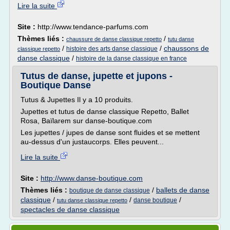
Lire la suite
Site :
http://www.tendance-parfums.com
Thèmes liés :
/
chaussure de danse classique repetto
tutu danse
/
/
chaussons de
histoire des arts danse classique
classique repetto
danse classique
/
histoire de la danse classique en france
Tutus de danse, jupette et jupons -
Boutique Danse
Tutus & Jupettes Il y a 10 produits.
Jupettes et tutus de danse classique Repetto, Ballet
Rosa, Baïlarem sur danse-boutique.com
Les jupettes / jupes de danse sont fluides et se mettent
au-dessus d'un justaucorps. Elles peuvent...
Lire la suite
Site :
http://www.danse-boutique.com
Thèmes liés :
/
ballets de danse
boutique de danse classique
classique
/
/
/
danse boutique
tutu danse classique repetto
spectacles de danse classique