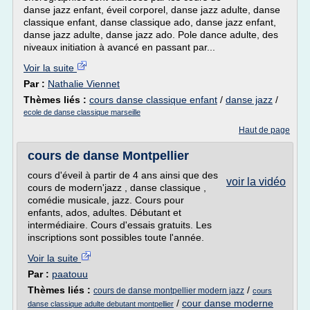
danse jazz enfant, éveil corporel, danse jazz adulte, danse
classique enfant, danse classique ado, danse jazz enfant,
danse jazz adulte, danse jazz ado. Pole dance adulte, des
niveaux initiation à avancé en passant par...
Voir la suite
Par :
Nathalie Viennet
Thèmes liés :
cours danse classique enfant
/
danse jazz
/
ecole de danse classique marseille
Haut de page
cours de danse Montpellier
cours d'éveil à partir de 4 ans ainsi que des
voir la vidéo
cours de modern'jazz , danse classique ,
comédie musicale, jazz. Cours pour
enfants, ados, adultes. Débutant et
intermédiaire. Cours d'essais gratuits. Les
inscriptions sont possibles toute l'année.
Voir la suite
Par :
paatouu
Thèmes liés :
/
cours de danse montpellier modern jazz
cours
/
cour danse moderne
danse classique adulte debutant montpellier