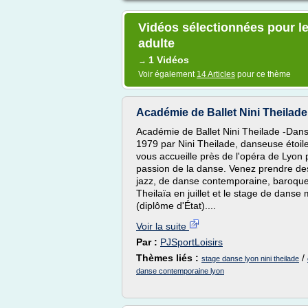
Vidéos sélectionnées pour l
adulte
1 Vidéos
→
Voir également
14 Articles
pour ce thème
Académie de Ballet Nini Theilad
Académie de Ballet Nini Theilade -Da
1979 par Nini Theilade, danseuse étoile
vous accueille près de l'opéra de Lyon 
passion de la danse. Venez prendre de
jazz, de danse contemporaine, baroque, 
Theilaïa en juillet et le stage de dans
(diplôme d'État)....
Voir la suite
Par :
PJSportLoisirs
Thèmes liés :
/
stage danse lyon nini theilade
danse contemporaine lyon