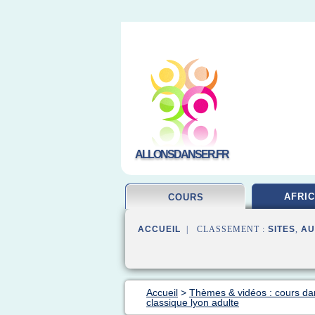
ALLONSDANSER.FR
AFRIC
COURS
ACCUEIL
| CLASSEMENT :
SITES
,
AU
Accueil
>
Thèmes & vidéos : cours d
classique lyon adulte