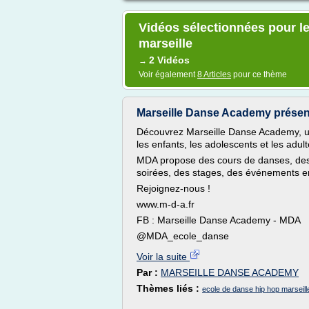
Vidéos sélectionnées pour le
marseille
2 Vidéos
→
Voir également
8 Articles
pour ce thème
Marseille Danse Academy présen
Découvrez Marseille Danse Academy, un
les enfants, les adolescents et les adult
MDA propose des cours de danses, des 
soirées, des stages, des événements e
Rejoignez-nous !
www.m-d-a.fr
FB : Marseille Danse Academy - MDA
@MDA_ecole_danse
Voir la suite
Par :
MARSEILLE DANSE ACADEMY
Thèmes liés :
ecole de danse hip hop marseill