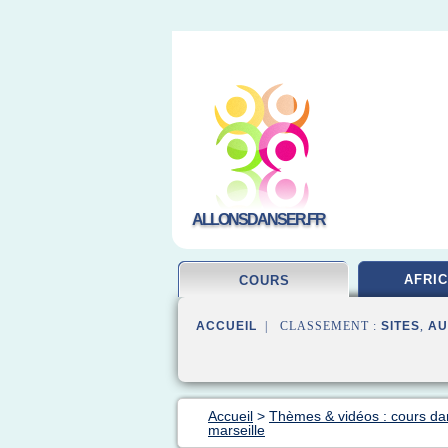
ALLONSDANSER.FR
AFRIC
COURS
ACCUEIL
| CLASSEMENT :
SITES
,
AU
Accueil
>
Thèmes & vidéos : cours d
marseille