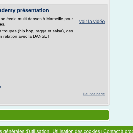
ademy présentation
e école multi danses à Marseille pour
voir la vidéo
es.
troupes (hip hop, ragga et salsa), des
n relation avec la DANSE !
e
Haut de page
 générales d'utilisation
|
Utilisation des cookies
|
Contact à pro