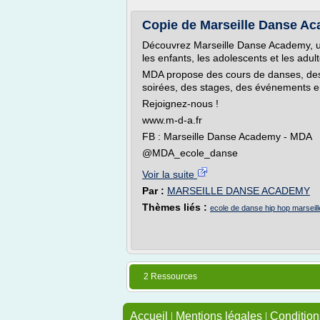
Copie de Marseille Danse Ac
Découvrez Marseille Danse Academy, un
les enfants, les adolescents et les adult
MDA propose des cours de danses, des 
soirées, des stages, des événements e
Rejoignez-nous !
www.m-d-a.fr
FB : Marseille Danse Academy - MDA
@MDA_ecole_danse
Voir la suite
Par :
MARSEILLE DANSE ACADEMY
Thèmes liés :
ecole de danse hip hop marseill
2 Ressources
Accueil
|
Mentions légales
|
Conditions