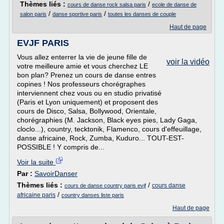
Thèmes liés :
/
cours de danse rock salsa paris
ecole de danse de
/
/
salon paris
danse sportive paris
toutes les danses de couple
Haut de page
EVJF PARIS
Vous allez enterrer la vie de jeune fille de
voir la vidéo
votre meilleure amie et vous cherchez LE
bon plan? Prenez un cours de danse entres
copines ! Nos professeurs chorégraphes
interviennent chez vous ou en studio privatisé
(Paris et Lyon uniquement) et proposent des
cours de Disco, Salsa, Bollywood, Orientale,
chorégraphies (M. Jackson, Black eyes pies, Lady Gaga,
cloclo...), country, tecktonik, Flamenco, cours d'effeuillage,
danse africaine, Rock, Zumba, Kuduro... TOUT-EST-
POSSIBLE ! Y compris de...
Voir la suite
Par :
SavoirDanser
Thèmes liés :
/
cours danse
cours de danse country paris evjf
/
africaine paris
country danses liste paris
Haut de page