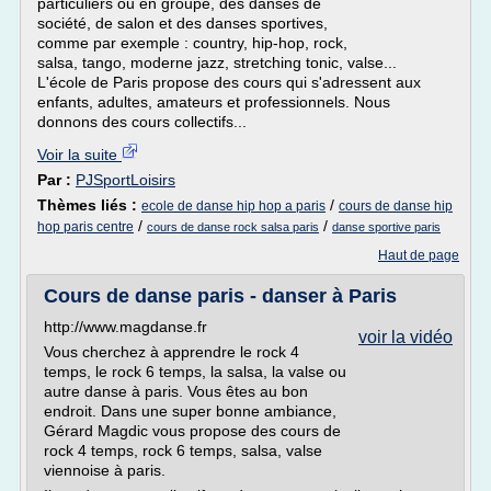
particuliers ou en groupe, des danses de
société, de salon et des danses sportives,
comme par exemple : country, hip-hop, rock,
salsa, tango, moderne jazz, stretching tonic, valse...
L'école de Paris propose des cours qui s'adressent aux
enfants, adultes, amateurs et professionnels. Nous
donnons des cours collectifs...
Voir la suite
Par :
PJSportLoisirs
Thèmes liés :
/
ecole de danse hip hop a paris
cours de danse hip
/
/
hop paris centre
cours de danse rock salsa paris
danse sportive paris
Haut de page
Cours de danse paris - danser à Paris
http://www.magdanse.fr
voir la vidéo
Vous cherchez à apprendre le rock 4
temps, le rock 6 temps, la salsa, la valse ou
autre danse à paris. Vous êtes au bon
endroit. Dans une super bonne ambiance,
Gérard Magdic vous propose des cours de
rock 4 temps, rock 6 temps, salsa, valse
viennoise à paris.