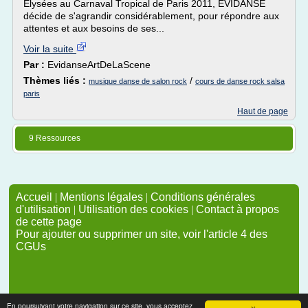
Elysées au Carnaval Tropical de Paris 2011, EVIDANSE
décide de s'agrandir considérablement, pour répondre aux
attentes et aux besoins de ses...
Voir la suite
Par :
EvidanseArtDeLaScene
Thèmes liés :
/
musique danse de salon rock
cours de danse rock salsa
paris
Haut de page
9 Ressources
Accueil
|
Mentions légales
|
Conditions générales
d'utilisation
|
Utilisation des cookies
|
Contact à propos
de cette page
Pour ajouter ou supprimer un site, voir l'article 4 des
CGUs
En poursuivant votre navigation sur ce site, vous acceptez