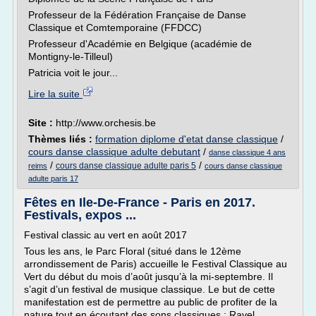
Professeur de la Fédération Française de Danse
Classique et Comtemporaine (FFDCC)
Professeur d'Académie en Belgique (académie de
Montigny-le-Tilleul)
Patricia voit le jour...
Lire la suite
Site :
http://www.orchesis.be
Thèmes liés :
formation diplome d'etat danse classique
/
cours danse classique adulte debutant
/
danse classique 4 ans
/
/
cours danse classique adulte paris 5
reims
cours danse classique
adulte paris 17
Fêtes en Ile-De-France - Paris en 2017.
Festivals, expos ...
Festival classic au vert en août 2017
Tous les ans, le Parc Floral (situé dans le 12ème
arrondissement de Paris) accueille le Festival Classique au
Vert du début du mois d’août jusqu’à la mi-septembre. Il
s’agit d’un festival de musique classique. Le but de cette
manifestation est de permettre au public de profiter de la
nature tout en écoutant des sons classiques : Ravel,