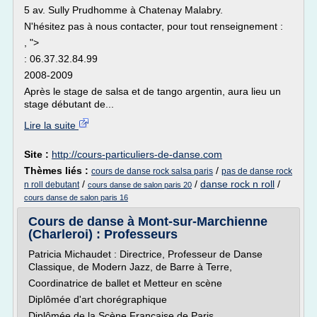
5 av. Sully Prudhomme à Chatenay Malabry.
N'hésitez pas à nous contacter, pour tout renseignement :
, ">
: 06.37.32.84.99
2008-2009
Après le stage de salsa et de tango argentin, aura lieu un
stage débutant de...
Lire la suite
Site :
http://cours-particuliers-de-danse.com
Thèmes liés :
/
cours de danse rock salsa paris
pas de danse rock
/
/
danse rock n roll
/
n roll debutant
cours danse de salon paris 20
cours danse de salon paris 16
Cours de danse à Mont-sur-Marchienne
(Charleroi) : Professeurs
Patricia Michaudet : Directrice, Professeur de Danse
Classique, de Modern Jazz, de Barre à Terre,
Coordinatrice de ballet et Metteur en scène
Diplômée d'art chorégraphique
Diplômée de la Scène Française de Paris