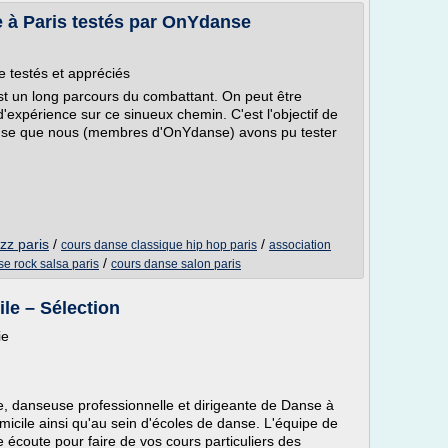
e à Paris testés par OnYdanse
e testés et appréciés
t un long parcours du combattant. On peut être
d'expérience sur ce sinueux chemin. C'est l'objectif de
 danse que nous (membres d'OnYdanse) avons pu tester
zz paris
/
/
cours danse classique hip hop paris
association
/
e rock salsa paris
cours danse salon paris
le – Sélection
ie
, danseuse professionnelle et dirigeante de Danse à
micile ainsi qu'au sein d'écoles de danse. L'équipe de
écoute pour faire de vos cours particuliers des