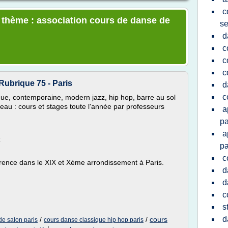
c
e thème : association cours de danse de
se
d
c
c
c
Rubrique 75 - Paris
d
c
que, contemporaine, modern jazz, hip hop, barre au sol
eau : cours et stages toute l'année par professeurs
a
pa
a
z
pa
c
érence dans le XIX et Xème arrondissement à Paris.
d
d
c
s
d
/
/
cours
de salon paris
cours danse classique hip hop paris