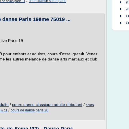
/
cours danse salon paris
 de salon paris 11
a
a
c
e danse Paris 19ème 75019 ...
c
tive Paris 19
pour enfants et adultes, cours d'essai gratuit. Venez
me les autres mélange de danse arts martiaux et club
dulte
/
cours danse classique adulte debutant
/
cours
/
cours de danse paris 20
is 11
s-de-Seine (92) - Danse Paris