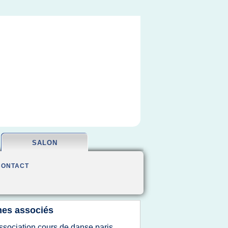
SALON
CONTACT
es associés
ssociation cours de danse paris