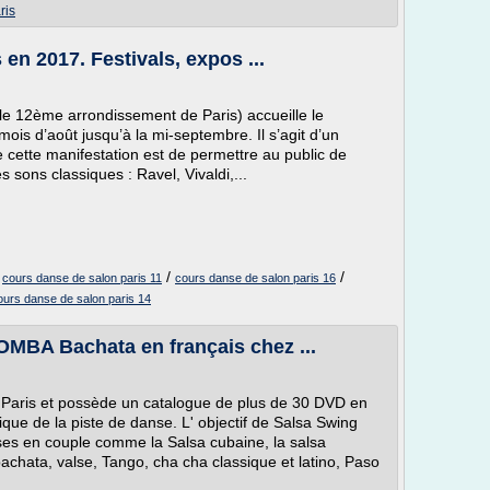
ris
 en 2017. Festivals, expos ...
s le 12ème arrondissement de Paris) accueille le
ois d’août jusqu’à la mi-septembre. Il s’agit d’un
e cette manifestation est de permettre au public de
s sons classiques : Ravel, Vivaldi,...
/
/
/
cours danse de salon paris 11
cours danse de salon paris 16
ours danse de salon paris 14
BA Bachata en français chez ...
 Paris et possède un catalogue de plus de 30 DVD en
tique de la piste de danse. L' objectif de Salsa Swing
ses en couple comme la Salsa cubaine, la salsa
achata, valse, Tango, cha cha classique et latino, Paso