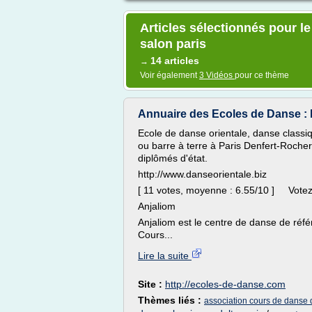
Articles sélectionnés pour l
salon paris
14 articles
→
Voir également
3 Vidéos
pour ce thème
Annuaire des Ecoles de Danse : 
Ecole de danse orientale, danse classi
ou barre à terre à Paris Denfert-Rocher
diplômés d'état.
http://www.danseorientale.biz
[ 11 votes, moyenne : 6.55/10 ] Vote
Anjaliom
Anjaliom est le centre de danse de réf
Cours...
Lire la suite
Site :
http://ecoles-de-danse.com
Thèmes liés :
association cours de danse 