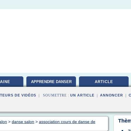
AINE
APPRENDRE DANSER
ARTICLE
TEURS DE VIDÉOS
| SOUMETTRE :
UN ARTICLE
|
ANNONCER
|
Thèm
alon
>
danse salon
>
association cours de danse de
a