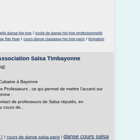
/
nelle danse hip hop
ecole de danse hip hop professionnelle
se hip hop
/
/
cours danse classique hip hop paris
formation
Association Salsa Timbayonne
NNE
a Cubaine à Bayonne
e Professeurs , ce qui permet de mettre l'accent sur
Femme :
ntact de professeurs de Salsa réputés, en
u cours de...
danse cours salsa
/
cours de danse salsa paris
/
17