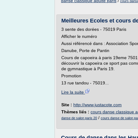
danse classique adulte paris
/
cours danse
Meilleures Ecoles et cours d
3 sente des dorées - 75019 Paris
Afficher le numéro
Aussi référencé dans : Association Spor
Danube, Porte de Pantin
Cours de capoeira à paris 19eme 75019 
découvrir la capoeira ce sport pas com
de gymnastique à Paris 19.
Promotion
13 rue tandou - 75019...
Lire la suite
Site :
http://www.justacote.com
Thèmes liés :
cours danse classique a
/
danse de salon paris 20
cours danse de salon par
Cours de danse dans les Haut