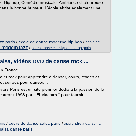
zz, Hip hop, Comédie musicale. Ambiance chaleureuse
r dans la bonne humeur. L'école abrite également une
zz paris
/
ecole de danse moderne hip hop
/
ecole de
 modern jazz
/
cours danse classique hip hop paris
sa, vidéos DVD de danse rock ...
 en France
a et rock pour apprendre à danser, cours, stages et
et soirées pour danser....
rs Paris est un site pionnier dédié à la passion de la
courant 1998 par " El Maestro " pour fournir...
/
cours de danse salsa paris
/
aris
apprendre a danser la
salsa danse paris