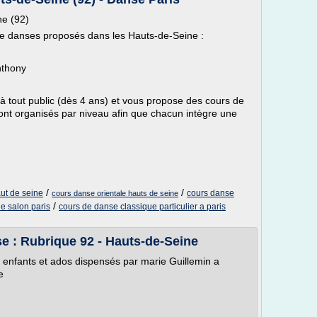
ne (92)
de danses proposés dans les Hauts-de-Seine :
nthony
à tout public (dès 4 ans) et vous propose des cours de
nt organisés par niveau afin que chacun intègre une
/
/
ut de seine
cours danse
cours danse orientale hauts de seine
/
e salon paris
cours de danse classique particulier a paris
e : Rubrique 92 - Hauts-de-Seine
e enfants et ados dispensés par marie Guillemin a
e