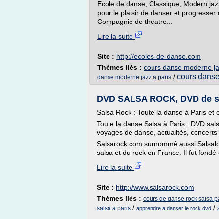
Ecole de danse, Classique, Modern ja
pour le plaisir de danser et progresse
Compagnie de théatre...
Lire la suite
Site :
http://ecoles-de-danse.com
Thèmes liés :
cours danse moderne ja
cours danse
/
danse moderne jazz a paris
DVD SALSA ROCK, DVD de sal
Salsa Rock : Toute la danse à Paris et
Toute la danse Salsa à Paris : DVD sals
voyages de danse, actualités, concerts 
Salsarock.com surnommé aussi Salsalove
salsa et du rock en France. Il fut fondé 
Lire la suite
Site :
http://www.salsarock.com
Thèmes liés :
cours de danse rock salsa p
/
/
salsa a paris
apprendre a danser le rock dvd