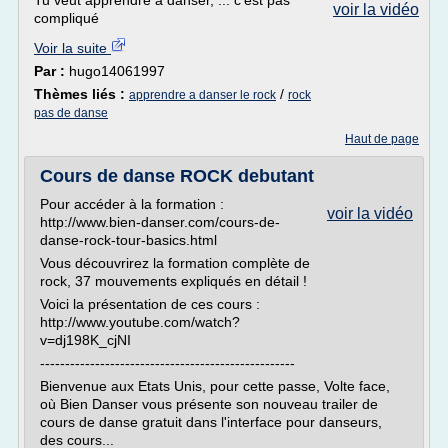
Tu veut apprendre à danser, ... c'est pas
voir la vidéo
compliqué
Voir la suite
Par :
hugo14061997
Thèmes liés :
/
apprendre a danser le rock
rock
pas de danse
Haut de page
Cours de danse ROCK debutant
Pour accéder à la formation :
voir la vidéo
http://www.bien-danser.com/cours-de-
danse-rock-tour-basics.html
Vous découvrirez la formation complète de
rock, 37 mouvements expliqués en détail !
Voici la présentation de ces cours :
http://www.youtube.com/watch?
v=dj198K_cjNI
---------------------------------------------------
Bienvenue aux Etats Unis, pour cette passe, Volte face,
où Bien Danser vous présente son nouveau trailer de
cours de danse gratuit dans l'interface pour danseurs,
des cours...