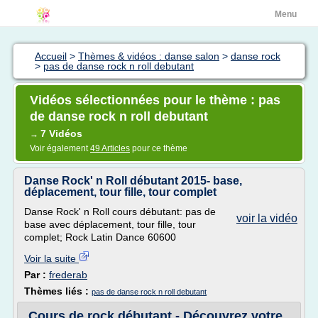
Menu
Accueil
>
Thèmes & vidéos : danse salon
>
danse rock
>
pas de danse rock n roll debutant
Vidéos sélectionnées pour le thème : pas
de danse rock n roll debutant
7 Vidéos
→
Voir également
49 Articles
pour ce thème
Danse Rock' n Roll débutant 2015- base,
déplacement, tour fille, tour complet
Danse Rock' n Roll cours débutant: pas de
voir la vidéo
base avec déplacement, tour fille, tour
complet; Rock Latin Dance 60600
Voir la suite
Par :
frederab
Thèmes liés :
pas de danse rock n roll debutant
Cours de rock débutant - Découvrez votre