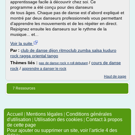
apprentissage facile à découvrir chez soi. Ce
programme a été conçu pour des danseurs
de tous âges. Chaque pas de danse est d'abord expliqué et
montré par deux danseurs professionnels vous permettant
d'apprendre les mouvements et de les répéter en direct.
Rejoignez ensuite les danseurs sur le rythme de la
musique... et...
Voir la suite
Par :
club de danse dijon ritmoclub zumba salsa kuduro
rock ragga oriental tango
Thèmes liés :
/
cours de danse
pas de danse rock n roll debutant
rock
/
apprendre a danser le rock
Haut de page
7 Ressources
Accueil
|
Mentions légales
|
Conditions générales
d'utilisation
|
Utilisation des cookies
|
Contact à propos
de cette page
Pour ajouter ou supprimer un site, voir l'article 4 des