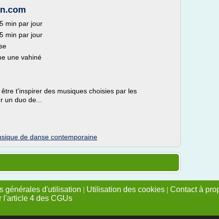
in.com
5 min par jour
5 min par jour
nse
me une vahiné
être t'inspirer des musiques choisies par les
ur un duo de...
sique de danse contemporaine
 générales d'utilisation
|
Utilisation des cookies
|
Contact à pro
r l'article 4 des CGUs