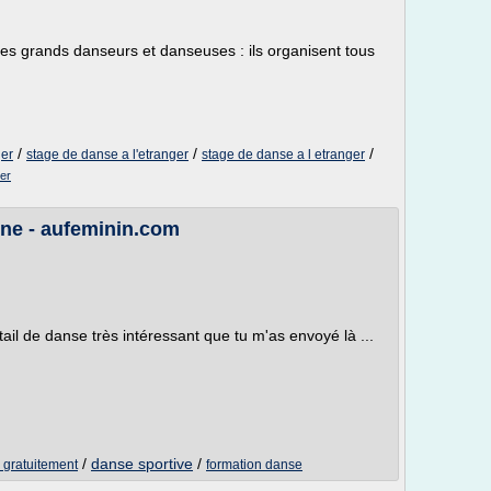
es des grands danseurs et danseuses : ils organisent tous
/
/
/
ger
stage de danse a l'etranger
stage de danse a l etranger
er
gne - aufeminin.com
rtail de danse très intéressant que tu m'as envoyé là ...
/
danse sportive
/
 gratuitement
formation danse