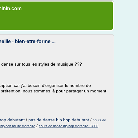
eminin.com
lle - bien-etre-forme ...
e danse sur tous les styles de musique ???
ription car j'ai besoin d'organiser le nombre de
s prétention, nous sommes là pour partager un moment
hop debutant
/
pas de danse hip hop debutant
/
cours de
/
hip hop adulte marseille
cours de danse hip hop marseille 13006