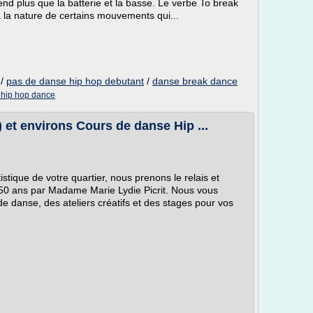
end plus que la batterie et la basse. Le verbe To break
 à la nature de certains mouvements qui...
/
pas de danse hip hop debutant
/
danse break dance
 hip hop dance
et environs Cours de danse Hip ...
istique de votre quartier, nous prenons le relais et
 50 ans par Madame Marie Lydie Picrit. Nous vous
e danse, des ateliers créatifs et des stages pour vos