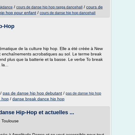
/
/
cours de
eakdance
cours de danse hip hop ragga dancehall
hip hop pour enfant
/
cours de danse hip hop dancehall
ip-Hop
lématique de la culture hip hop. Elle a été créée à New
 et enchaînements acrobatiques au sol. Le terme break
end plus que la batterie et la basse. Le verbe To break
la...
/
pas de danse hip hop debutant
/
pas de danse hip hop
 hop
/
danse break dance hip hop
anse Hip-Hop et actuelles ...
 Toulouse
sée à Amplitude Danse et se veut accessible pour tout