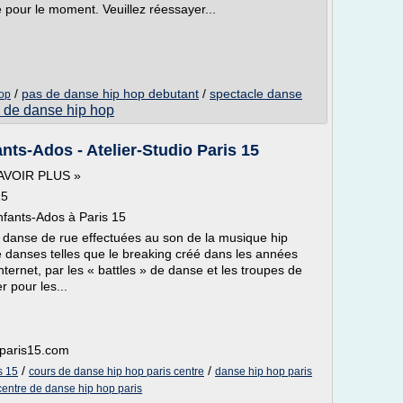
e pour le moment. Veuillez réessayer...
/
pas de danse hip hop debutant
/
spectacle danse
hop
 de danse hip hop
ts-Ados - Atelier-Studio Paris 15
 SAVOIR PLUS »
15
ants-Ados à Paris 15
e danse de rue effectuées au son de la musique hip
 danses telles que le breaking créé dans les années
ternet, par les « battles » de danse et les troupes de
 pour les...
s-paris15.com
/
/
s 15
cours de danse hip hop paris centre
danse hip hop paris
centre de danse hip hop paris