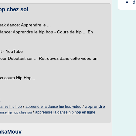
d
op chez soi
ak dance: Apprendre le ...
nce: Apprendre le hip hop - Cours de hip ... En
nt - YouTube
ur Débutant sur ... Retrouvez dans cette vidéo un
os cours Hip Hop...
r
/
/
apprendre
danse hip hop
apprendre la danse hip hop video
/
apprendre la danse hip hop en ligne
anse hip hop chez soi
TakaMouv