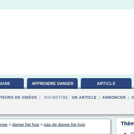
AINE
APPRENDRE DANSER
ARTICLE
TEURS DE VIDÉOS
| SOUMETTRE :
UN ARTICLE
|
ANNONCER
|
Thèm
anse
>
danse hip hop
>
pas de danse hip hop
c