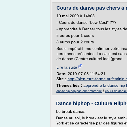
Cours de danse pas chers à ma
10 mai 2009 à 14h03
- Cours de danse "Low-Cost" ???
- Apprendre à Danser tous les styles d
5 euros pour 1 cours
8 euros pour 2 cours
Seule impératif, me confirmer votre insc
personnes présentes. La salle est san
de danse (Centre culturel lodi (grand...
Lire la suite
Date:
2010-07-08 11:54:21
Site :
http://bien-etre-forme.aufeminin
Thèmes liés :
apprendre la danse hip
/
danse hip hop pas cher marseille
cours de danse 
Dance hiphop - Culture Hiip
Le break dance:
Danse au sol, le break est le style emb
York et se caractérise par des figures