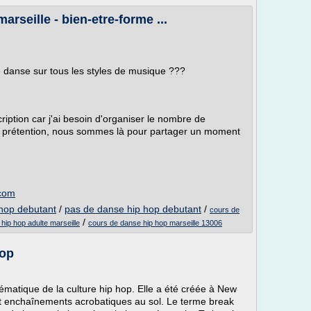
rseille - bien-etre-forme ...
e danse sur tous les styles de musique ???
ription car j'ai besoin d'organiser le nombre de
s prétention, nous sommes là pour partager un moment
.com
 hop debutant
/
pas de danse hip hop debutant
/
cours de
/
hip hop adulte marseille
cours de danse hip hop marseille 13006
hop
lématique de la culture hip hop. Elle a été créée à New
 et enchaînements acrobatiques au sol. Le terme break