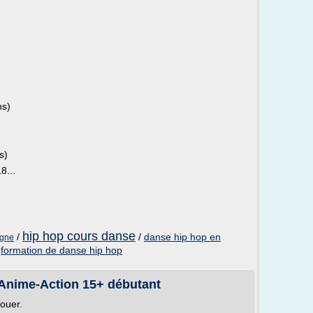
ns)
s)
8...
hip hop cours danse
/
/
danse hip hop en
igne
/
formation de danse hip hop
Anime-Action 15+ débutant
louer.