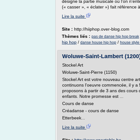
désigne la partie musicale où l'on n'ent
(« casser », « éclater ») fait référence
Lire la suite
Site :
http://hiiphop.over-blog.com
Thèmes liés :
pas de danse hip hop break
hip hop
/
/
danse house hip hop
house style
Woluwe-Saint-Lambert (1200) 
Stockel Art
Woluwe-Saint-Pierre (1150)
Stockel Art est votre nouveau centre art
continuons l'oeuvre commencée, il y a
proposons à partir de 3 ans des cours d
enfants. Notre promesse est ...
Cours de danse
Créadanse - cours de danse
Etterbeek...
Lire la suite