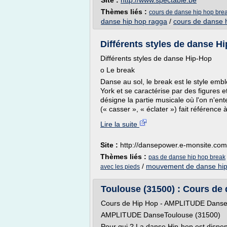
Site :
http://www.spectable.be
Thèmes liés :
cours de danse hip hop br
danse hip hop ragga
/
cours de danse 
Différents styles de danse H
Différents styles de danse Hip-Hop
o Le break
Danse au sol, le break est le style emb
York et se caractérise par des figures
désigne la partie musicale où l'on n'ent
(« casser », « éclater ») fait référence à 
Lire la suite
Site :
http://dansepower.e-monsite.com
Thèmes liés :
pas de danse hip hop break
/
mouvement de danse hip
avec les pieds
Toulouse (31500) : Cours de d
Cours de Hip Hop - AMPLITUDE Danse
AMPLITUDE DanseToulouse (31500)
Pour qui ? La danse Hip-hop est dispen