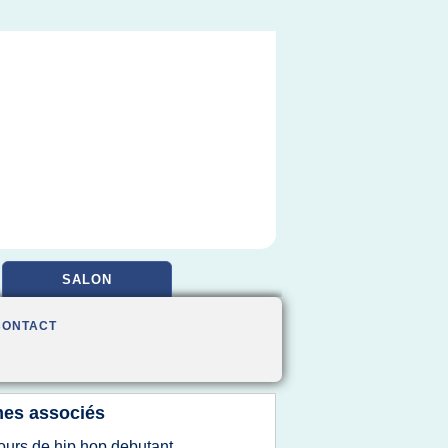
SALON
CONTACT
es associés
ours de hip hop debutant