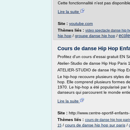
Cette fonctionnalité n'est pas disponibl
Lire la suite
Site :
youtube.com
Thèmes liés :
video spectacle danse hip 
ecole
hip hop
/
groupe danse hip hop
/
Cours de danse Hip Hop Enfan
Profitez d'un cours d'essai gratuit EN
Atelier-Studio de danse Hip Hop Paris 
ATELIER-STUDIO de danse Hip Hop Enf
Le hip-hop recouvre plusieurs styles d
hop. Elle comprend plusieurs formes de
1970. Le hip-hop a été popularisé par In
danseurs qui parcourent le monde entier
Lire la suite
Site :
http://www.centre-sportif-enfant
Thèmes liés :
cours de danse hip hop pari
/
cours de danse hip hop sur paris
/
15