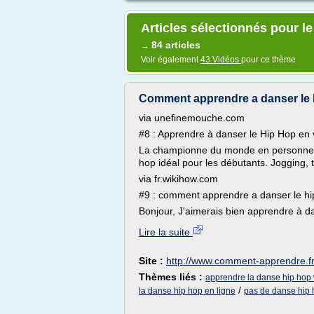
Articles sélectionnés pour l
84 articles
→
Voir également
43 Vidéos
pour ce thème
Comment apprendre a danser le 
via unefinemouche.com
#8 : Apprendre à danser le Hip Hop en
La championne du monde en personne, J
hop idéal pour les débutants. Jogging, te
via fr.wikihow.com
#9 : comment apprendre a danser le h
Bonjour, J'aimerais bien apprendre à da
Lire la suite
Site :
http://www.comment-apprendre.f
Thèmes liés :
apprendre la danse hip hop
/
la danse hip hop en ligne
pas de danse hip 