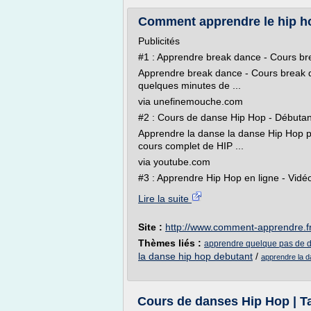
Comment apprendre le hip h
Publicités
#1 : Apprendre break dance - Cours bre
Apprendre break dance - Cours break da
quelques minutes de ...
via unefinemouche.com
#2 : Cours de danse Hip Hop - Débuta
Apprendre la danse la danse Hip Hop po
cours complet de HIP ...
via youtube.com
#3 : Apprendre Hip Hop en ligne - Vidé
Lire la suite
Site :
http://www.comment-apprendre.f
Thèmes liés :
apprendre quelque pas de 
la danse hip hop debutant
/
apprendre la d
Cours de danses Hip Hop | 