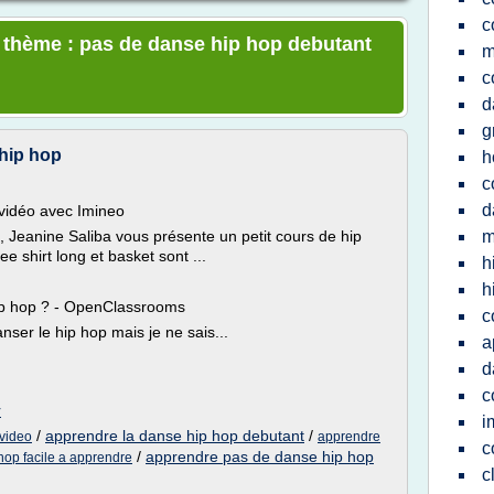
c
e thème : pas de danse hip hop debutant
m
c
d
g
hip hop
h
c
d
 vidéo avec Imineo
eanine Saliba vous présente un petit cours de hip
m
e shirt long et basket sont ...
h
h
ip hop ? - OpenClassrooms
c
nser le hip hop mais je ne sais...
a
d
c
r
i
/
apprendre la danse hip hop debutant
/
 video
apprendre
c
/
apprendre pas de danse hip hop
hop facile a apprendre
c