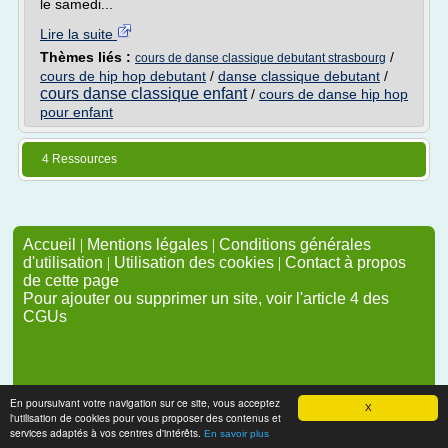
le samedi...
Lire la suite
Thèmes liés :
/
cours de danse classique debutant strasbourg
cours de hip hop debutant
/
danse classique debutant
/
cours danse classique enfant
/
cours de danse hip hop
pour enfant
4 Ressources
Accueil
|
Mentions légales
|
Conditions générales
d'utilisation
|
Utilisation des cookies
|
Contact à propos
de cette page
Pour ajouter ou supprimer un site, voir l'article 4 des
CGUs
En poursuivant votre navigation sur ce site, vous acceptez
X
l'utilisation de cookies pour vous proposer des contenus et
services adaptés à vos centres d'intérêts.
En savoir plus