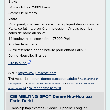
1 avis
54 rue clichy - 75009 Paris
Afficher le numéro
Liège
Plus grand, spacieux et aéré que la plupart des studios de
Paris, ce fut ma première impression. J'y vais pour les
cours de barre au sol et...
14 boulevard poissonnière - 75009 Paris
Afficher le numéro
Aussi référencé dans : Activité pour enfant Paris 9
Bonne Nouvelle, Grands...
Lire la suite
Site :
http://www.justacote.com
Thèmes liés :
cours danse classique adulte
/
cours danse de
/
/
salon paris 20
cours danse de salon paris 14
cours danse classique
/
cours de danse paris 20
adulte paris 14
CIE MELTING SPOT Danse Hip-Hop par
Farid Berki
Trans'hip hop express - Crédit : Tiphaine Longuet