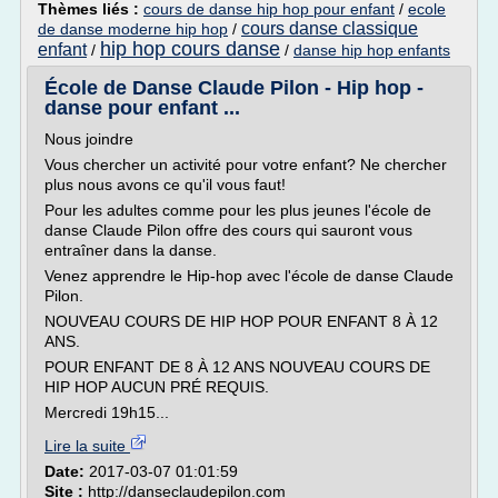
Thèmes liés :
cours de danse hip hop pour enfant
/
ecole
cours danse classique
de danse moderne hip hop
/
hip hop cours danse
enfant
/
/
danse hip hop enfants
École de Danse Claude Pilon - Hip hop -
danse pour enfant ...
Nous joindre
Vous chercher un activité pour votre enfant? Ne chercher
plus nous avons ce qu'il vous faut!
Pour les adultes comme pour les plus jeunes l'école de
danse Claude Pilon offre des cours qui sauront vous
entraîner dans la danse.
Venez apprendre le Hip-hop avec l'école de danse Claude
Pilon.
NOUVEAU COURS DE HIP HOP POUR ENFANT 8 À 12
ANS.
POUR ENFANT DE 8 À 12 ANS NOUVEAU COURS DE
HIP HOP AUCUN PRÉ REQUIS.
Mercredi 19h15...
Lire la suite
Date:
2017-03-07 01:01:59
Site :
http://danseclaudepilon.com