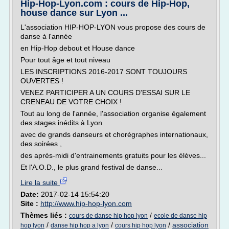
Hip-Hop-Lyon.com : cours de Hip-Hop,
house dance sur Lyon ...
L'association HIP-HOP-LYON vous propose des cours de
danse à l'année
en Hip-Hop debout et House dance
Pour tout âge et tout niveau
LES INSCRIPTIONS 2016-2017 SONT TOUJOURS
OUVERTES !
VENEZ PARTICIPER A UN COURS D'ESSAI SUR LE
CRENEAU DE VOTRE CHOIX !
Tout au long de l'année, l'association organise également
des stages inédits à Lyon
avec de grands danseurs et chorégraphes internationaux,
des soirées ,
des après-midi d'entrainements gratuits pour les élèves...
Et l'A.O.D., le plus grand festival de danse...
Lire la suite
Date:
2017-02-14 15:54:20
Site :
http://www.hip-hop-lyon.com
Thèmes liés :
/
cours de danse hip hop lyon
ecole de danse hip
/
/
/
association
hop lyon
danse hip hop a lyon
cours hip hop lyon