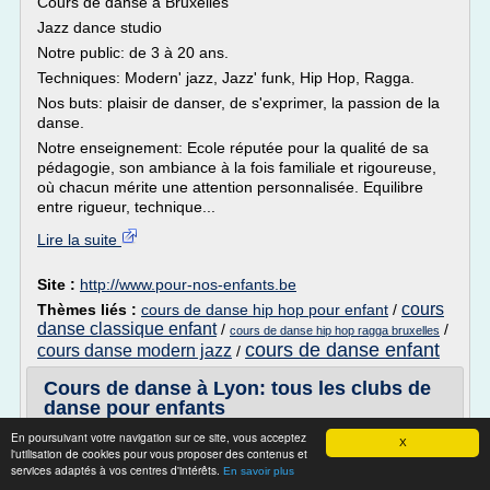
Cours de danse à Bruxelles
Jazz dance studio
Notre public: de 3 à 20 ans.
Techniques: Modern' jazz, Jazz' funk, Hip Hop, Ragga.
Nos buts: plaisir de danser, de s'exprimer, la passion de la
danse.
Notre enseignement: Ecole réputée pour la qualité de sa
pédagogie, son ambiance à la fois familiale et rigoureuse,
où chacun mérite une attention personnalisée. Equilibre
entre rigueur, technique...
Lire la suite
Site :
http://www.pour-nos-enfants.be
cours
Thèmes liés :
cours de danse hip hop pour enfant
/
danse classique enfant
/
/
cours de danse hip hop ragga bruxelles
cours de danse enfant
cours danse modern jazz
/
Cours de danse à Lyon: tous les clubs de
danse pour enfants
En poursuivant votre navigation sur ce site, vous acceptez
A partir du
X
l'utilisation de cookies pour vous proposer des contenus et
21 Septembre 2016
services adaptés à vos centres d'intérêts.
En savoir plus
Les Mercredis de Lyon commencent le 21 septembre