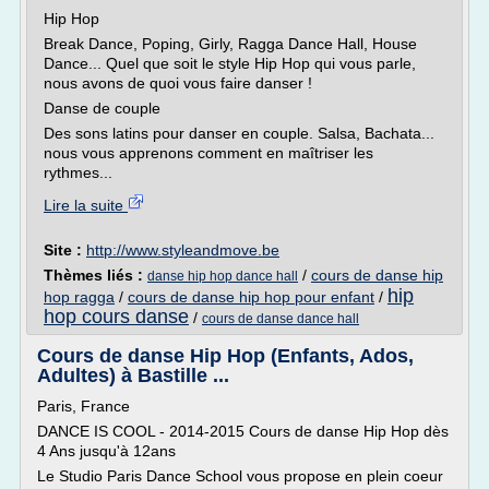
Hip Hop
Break Dance, Poping, Girly, Ragga Dance Hall, House
Dance... Quel que soit le style Hip Hop qui vous parle,
nous avons de quoi vous faire danser !
Danse de couple
Des sons latins pour danser en couple. Salsa, Bachata...
nous vous apprenons comment en maîtriser les
rythmes...
Lire la suite
Site :
http://www.styleandmove.be
Thèmes liés :
/
cours de danse hip
danse hip hop dance hall
hip
hop ragga
/
cours de danse hip hop pour enfant
/
hop cours danse
/
cours de danse dance hall
Cours de danse Hip Hop (Enfants, Ados,
Adultes) à Bastille ...
Paris, France
DANCE IS COOL - 2014-2015 Cours de danse Hip Hop dès
4 Ans jusqu'à 12ans
Le Studio Paris Dance School vous propose en plein coeur