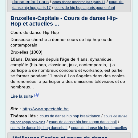
danse enfant paris
/
/
cours de
cours danse moderne jazz paris 17
/
danse hip hop paris 17
cours de hip hop a paris pour enfant
Bruxelles-Capitale - Cours de danse Hip-
Hop et actuelles ...
Cours de danse Hip-Hop
Danseuse cherche a donner cours de hip-hop ou de
contemporain
Bruxelles (1000)
18ans, Danseuse depuis l'âge de 4 ans, dynamique,
complète (hip-hop, classique, jazz, contemporain,..) a
participé a de nombreux concours et workshop, est partie
se former pendant 11 mois à Los Angeles dans des ecoles
de renomées, a participer a des emissions télévisées et de
nombreux...
Lire la suite
Site :
http://www.spectable.be
Thèmes liés :
/
cours de danse hip hop breakdance
cours de danse
/
/
cours de danse hip hop ragga dancehall
hip hop ragga bruxelles
/
cours de danse hip hop dancehall
cours de danse hip hop bruxelles