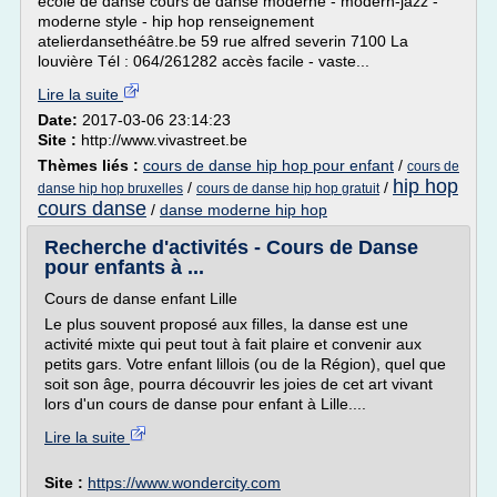
école de danse cours de danse moderne - modern-jazz -
moderne style - hip hop renseignement
atelierdansethéâtre.be 59 rue alfred severin 7100 La
louvière Tél : 064/261282 accès facile - vaste...
Lire la suite
Date:
2017-03-06 23:14:23
Site :
http://www.vivastreet.be
Thèmes liés :
cours de danse hip hop pour enfant
/
cours de
hip hop
/
/
danse hip hop bruxelles
cours de danse hip hop gratuit
cours danse
/
danse moderne hip hop
Recherche d'activités - Cours de Danse
pour enfants à ...
Cours de danse enfant Lille
Le plus souvent proposé aux filles, la danse est une
activité mixte qui peut tout à fait plaire et convenir aux
petits gars. Votre enfant lillois (ou de la Région), quel que
soit son âge, pourra découvrir les joies de cet art vivant
lors d'un cours de danse pour enfant à Lille....
Lire la suite
Site :
https://www.wondercity.com