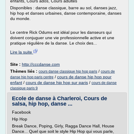
enfants, Cours ados, Cours adultes
Disponibles : danse classique, barre au sol, danses jazz,
hip hop et danses urbaines, danse contemporaine, danses
du monde.
Le centre Rick Odums est idéal pour les danseurs qui
doivent conjuguer une vie professionnelle active et une
pratique régulière de la danse. Le choix des...
Lire la suite
Site :
http://cccdanse.com
Thèmes liés :
/
cours danse classique hip hop paris
cours de
/
cours de danse hip hop pour
danse hip hop paris centre
enfant
/
cours de danse hip hop sur paris
/
cours de danse
classique paris 9
Ecole de danse à Charleroi, Cours de
salsa, hip hop, danse ...
Facebook
Hip Hop
Break Dance, Poping, Girly, Ragga Dance Hall, House
Dance... Quel que soit le style Hip Hop qui vous parle,