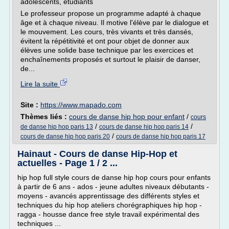
adolescents, étudiants
Le professeur propose un programme adapté à chaque
âge et à chaque niveau. Il motive l'élève par le dialogue et
le mouvement. Les cours, très vivants et très dansés,
évitent la répétitivité et ont pour objet de donner aux
élèves une solide base technique par les exercices et
enchaînements proposés et surtout le plaisir de danser,
de...
Lire la suite
Site :
https://www.mapado.com
Thèmes liés :
cours de danse hip hop pour enfant
/
cours
/
/
de danse hip hop paris 13
cours de danse hip hop paris 14
/
cours de danse hip hop paris 20
cours de danse hip hop paris 17
Hainaut - Cours de danse Hip-Hop et
actuelles - Page 1 / 2 ...
hip hop full style cours de danse hip hop cours pour enfants
à partir de 6 ans - ados - jeune adultes niveaux débutants -
moyens - avancés apprentissage des différents styles et
techniques du hip hop ateliers chorégraphiques hip hop -
ragga - housse dance free style travail expérimental des
techniques ...