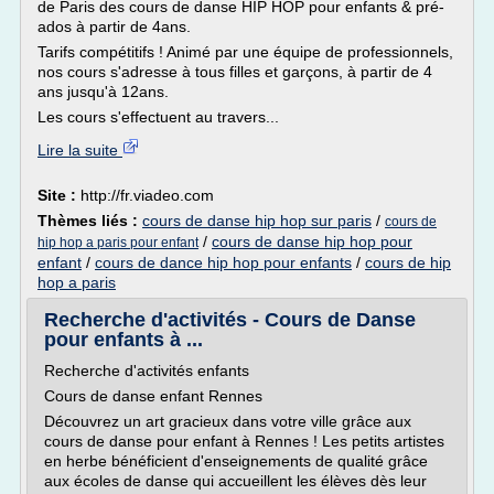
de Paris des cours de danse HIP HOP pour enfants & pré-
ados à partir de 4ans.
Tarifs compétitifs ! Animé par une équipe de professionnels,
nos cours s'adresse à tous filles et garçons, à partir de 4
ans jusqu'à 12ans.
Les cours s'effectuent au travers...
Lire la suite
Site :
http://fr.viadeo.com
Thèmes liés :
cours de danse hip hop sur paris
/
cours de
/
cours de danse hip hop pour
hip hop a paris pour enfant
enfant
/
cours de dance hip hop pour enfants
/
cours de hip
hop a paris
Recherche d'activités - Cours de Danse
pour enfants à ...
Recherche d'activités enfants
Cours de danse enfant Rennes
Découvrez un art gracieux dans votre ville grâce aux
cours de danse pour enfant à Rennes ! Les petits artistes
en herbe bénéficient d'enseignements de qualité grâce
aux écoles de danse qui accueillent les élèves dès leur