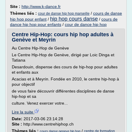
Site :
http://www.k-dance.fr
Thèmes liés :
/
cours de danse
cour de danse hip hop marseille
hip hop cours danse
hip hop pour enfant
/
/
cours de
dance hip hop pour enfants
/
cour de dance hip hop
Centre Hip-Hop: cours hip hop adultes à
Genève et Meyrin
Au Centre Hip-Hop de Genève
Le Centre Hip-Hop de Genève, dirigé par Loic Dinga et
Tatiana
Desardouin, dispense des cours de hip-hop pour adultes
et enfants aux
Acacias et à Meyrin. Fondée en 2010, le centre hip-hop à
pour objectif
de vous faire découvrir différentes disciplines de danse
hip-hop et sa
culture. Venez exercer votre...
Lire la suite
Date:
2017-03-06 23:14:28
Site :
http://www.centrehiphop.ch
Thèmes liés :
/
centre de formation
cours danse geneve hip hop