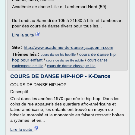
Académie de danse Lille et Lambersart Nord (59)
Du Lundi au Samedi de 10h à 21h30 à Lille et Lambersart
pour des cours de danse divers pour tous les...
Lire la suite
Site :
http://www.academie-de-danse-jacquemin.com
Thèmes liés :
/
cours de danse hip
cours danse hip hop lille
hop pour enfant
/
/
cours danse
cours de danse lille adulte
/
contemporaine lille
cours de danse classique lille
COURS DE DANSE HIP-HOP - K-Dance
COURS DE DANSE HIP-HOP
Descriptif:
C'est dans les années 1970 que née le hip-hop. Dans les
coins de rue appauvris des quartiers afro-américains et
latino-américaine, les enfants ont trouvé un moyen de
briser la morosité et la monotonie en faisant ressortir boîtes
à rythmes et en...
Lire la suite