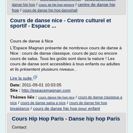
/
/
centre de danse hip
danse hip hop
cours de hip hop geneve
hop
/
cours de danse hip hop dancehall
Cours de danse nice - Centre culturel et
sportif - Espace ...
Cours de danse à Nice
L'Espace Magnan présente de nombreux cours de danse à
Nice : cours de danse classique, cours de jazz ou encore
cours de salsa. Tous les goûts sont dans la nature ! Les
cours de danse sont accessibles à tous enfants ou adultes
et ils présentent plusieurs niveaux...
Lire la suite
Date:
2011-09-01 10:03:05
Site :
http://espacemagnan.com
Thèmes liés :
/
cours de danse classique a
cours danse hip hop nice
/
/
nice
cours de danse salsa a nice
cours de danse hip hop
/
cours de danse hip hop pour enfant
breakdance
Cours Hip Hop Paris - Danse hip hop Paris
Contact