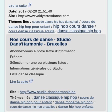
Lire la suite
Date:
2017-02-20 21:51:40
Site :
http://www.valdyerresdanse.com
Thèmes liés :
/
cours de
cours de danse hip hop dancehall
hip hop cours danse
danse hip hop pour enfant
/
/
danse classique hip hop
cours danse classique adulte
/
Nos cours de danse - Studio
Dans'Harmonie - Bruxelles
Abonnez-vous à notre lettre d'information
Prénom
Sélectionner une ou plusieurs listes :
Informations générales du Studio
Liste danse classique...
Lire la suite
Site :
http://www.studio-dansharmonie.be
danse classique hip hop
Thèmes liés :
/
cours de
danse hip hop pour enfant
/
danse moderne hip hop
/
/
danse hip hop enfants
cours de danse hip hop bruxelles