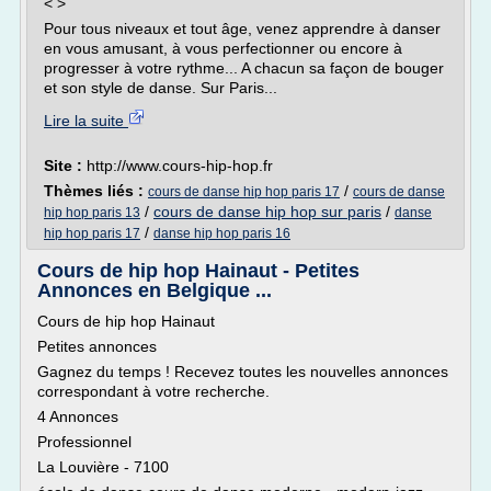
< >
Pour tous niveaux et tout âge, venez apprendre à danser
en vous amusant, à vous perfectionner ou encore à
progresser à votre rythme... A chacun sa façon de bouger
et son style de danse. Sur Paris...
Lire la suite
Site :
http://www.cours-hip-hop.fr
Thèmes liés :
/
cours de danse hip hop paris 17
cours de danse
/
cours de danse hip hop sur paris
/
hip hop paris 13
danse
/
hip hop paris 17
danse hip hop paris 16
Cours de hip hop Hainaut - Petites
Annonces en Belgique ...
Cours de hip hop Hainaut
Petites annonces
Gagnez du temps ! Recevez toutes les nouvelles annonces
correspondant à votre recherche.
4 Annonces
Professionnel
La Louvière - 7100