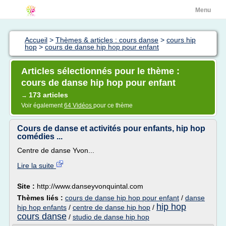
Menu
Accueil
>
Thèmes & articles : cours danse
>
cours hip
hop
>
cours de danse hip hop pour enfant
Articles sélectionnés pour le thème :
cours de danse hip hop pour enfant
173 articles
→
Voir également
64 Vidéos
pour ce thème
Cours de danse et activités pour enfants, hip hop
comédies ...
Centre de danse Yvon...
Lire la suite
Site :
http://www.danseyvonquintal.com
Thèmes liés :
cours de danse hip hop pour enfant
/
danse
hip hop
hip hop enfants
/
centre de danse hip hop
/
cours danse
/
studio de danse hip hop