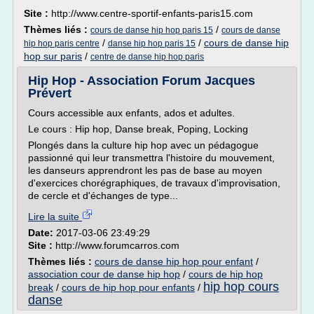
Site :
http://www.centre-sportif-enfants-paris15.com
Thèmes liés :
/
cours de danse hip hop paris 15
cours de danse
/
/
cours de danse hip
hip hop paris centre
danse hip hop paris 15
hop sur paris
/
centre de danse hip hop paris
Hip Hop - Association Forum Jacques
Prévert
Cours accessible aux enfants, ados et adultes.
Le cours : Hip hop, Danse break, Poping, Locking
Plongés dans la culture hip hop avec un pédagogue
passionné qui leur transmettra l'histoire du mouvement,
les danseurs apprendront les pas de base au moyen
d'exercices chorégraphiques, de travaux d'improvisation,
de cercle et d'échanges de type...
Lire la suite
Date:
2017-03-06 23:49:29
Site :
http://www.forumcarros.com
Thèmes liés :
cours de danse hip hop pour enfant
/
association cour de danse hip hop
/
cours de hip hop
hip hop cours
break
/
cours de hip hop pour enfants
/
danse