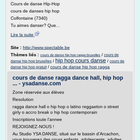
Cours de danse Hip-Hop
cours de danses hip hop
Colfontaine (7340)
Tu aimes danser? Que...
Lire la suite
Site :
http://www.spectable.be
Thèmes liés :
/
cours de
cours de danse hip hop ragga bruxelles
hip hop cours danse
/
/
danse hip hop bruxelles
cours de
/
cours de danse hip hop ragga
danse hip hop gratuit
cours de danse ragga dance hall, hip hop
... - ysadanse.com
Zone réservée aux élèves
Resolution
ragga dance hall o hip hop o latino reggaeton o street
girly o accro break o hip hop contemporain
Inscriptions toute l'annee
REJOIGNEZ-NOUS !
Au Studio YSA DANSE, situé sur le bassin d'Arcachon,
vous trouverez des cours enfants, adolescents, adultes,