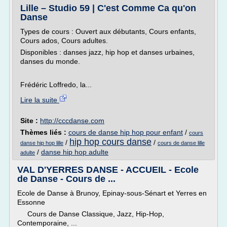
Lille – Studio 59 | C'est Comme Ca qu'on
Danse
Types de cours : Ouvert aux débutants, Cours enfants,
Cours ados, Cours adultes.
Disponibles : danses jazz, hip hop et danses urbaines,
danses du monde.
Frédéric Loffredo, la...
Lire la suite
Site :
http://cccdanse.com
Thèmes liés :
cours de danse hip hop pour enfant
/
cours
hip hop cours danse
/
/
danse hip hop lille
cours de danse lille
/
danse hip hop adulte
adulte
VAL D'YERRES DANSE - ACCUEIL - Ecole
de Danse - Cours de ...
Ecole de Danse à Brunoy, Epinay-sous-Sénart et Yerres en
Essonne
Cours de Danse Classique, Jazz, Hip-Hop,
Contemporaine, ...