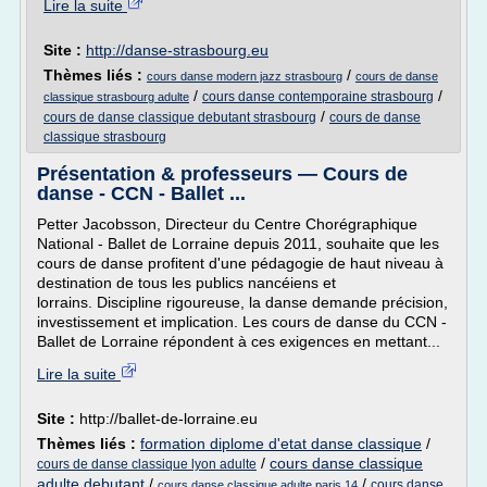
Lire la suite
Site :
http://danse-strasbourg.eu
Thèmes liés :
/
cours danse modern jazz strasbourg
cours de danse
/
/
cours danse contemporaine strasbourg
classique strasbourg adulte
/
cours de danse classique debutant strasbourg
cours de danse
classique strasbourg
Présentation & professeurs — Cours de
danse - CCN - Ballet ...
Petter Jacobsson, Directeur du Centre Chorégraphique
National - Ballet de Lorraine depuis 2011, souhaite que les
cours de danse profitent d'une pédagogie de haut niveau à
destination de tous les publics nancéiens et
lorrains. Discipline rigoureuse, la danse demande précision,
investissement et implication. Les cours de danse du CCN -
Ballet de Lorraine répondent à ces exigences en mettant...
Lire la suite
Site :
http://ballet-de-lorraine.eu
Thèmes liés :
formation diplome d'etat danse classique
/
/
cours danse classique
cours de danse classique lyon adulte
adulte debutant
/
/
cours danse
cours danse classique adulte paris 14