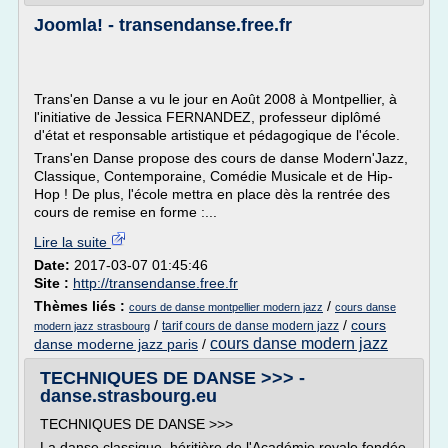
Joomla! - transendanse.free.fr
Trans'en Danse a vu le jour en Août 2008 à Montpellier, à
l'initiative de Jessica FERNANDEZ, professeur diplômé
d'état et responsable artistique et pédagogique de l'école.
Trans'en Danse propose des cours de danse Modern'Jazz,
Classique, Contemporaine, Comédie Musicale et de Hip-
Hop ! De plus, l'école mettra en place dès la rentrée des
cours de remise en forme :...
Lire la suite
Date:
2017-03-07 01:45:46
Site :
http://transendanse.free.fr
Thèmes liés :
/
cours de danse montpellier modern jazz
cours danse
/
/
cours
tarif cours de danse modern jazz
modern jazz strasbourg
cours danse modern jazz
danse moderne jazz paris
/
TECHNIQUES DE DANSE >>> -
danse.strasbourg.eu
TECHNIQUES DE DANSE >>>
La danse classique, héritière de l'Académie royale fondée