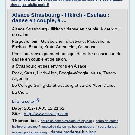
classique adulte paris 5
Alsace Strasbourg - Illkirch - Eschau :
danse en couple, à ...
Alsace Strasbourg - Illkirch : danse en couple, à deux ou
de salon
Fergesrsheim, Geispolsheim, Ostwald, Plosbsheim,
Eschau, Erstein, Kraft, Gerstheim, Osthouse
Pour tout renseignement au sujet de notre association de
danse en couple et de salon,
à Strasbourg et ses environs en Alsace.
Rock, Salsa, Lindy-Hop, Boogie-Woogie, Valse, Tango-
Argentin...
Le Collège Swing de Strasbourg et sa Cie Abon'Danse
La Cie...
Lire la suite
Date:
2012-10-03 12:21:52
Site :
http://www.c-swing.com
Thèmes liés :
/
cours de danse strasbourg hip hop
cours de danse
/
/
hip hop en alsace
festival de danse hip hop strasbourg
cours danse
/
danse moderne hip hop
modern jazz strasbourg