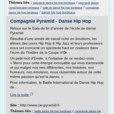
Thèmes liés :
/
spectacle danse hip hop bordeaux
spectacle danse
/
/
contemporaine bordeaux
salle de danse hip hop bordeaux
compagnie
/
danse hip hop bordeaux
danse hip hop bordeaux
Compagnie Pyramid - Danse Hip Hop
Retour sur le Gala de fin d'année de l'école de danse
Pyramid
Résultat d'une année de travail riche en émotions, les
élèves des cours Hip Hop & Hip Jazz et leurs professeurs
nous ont concocté un spectacle haut en couleurs dans
l'écrin du Théâtre de la Coupe d'Or.
Un petit mot d'Emilie, à l'initiative de ce rendez-vous :
« Merci pour cette énergie incroyable qui vous transcende
et qui malgré nos vies différentes, nos histoires, nos
humeurs, nos émotions, nous rassemble autour de cette
même passion qu'est la danse. »
Pour information, le Battle International de Danse Hip Hop
de...
Lire la suite
Site :
http://www.cie-pyramid.fr
Thèmes liés :
/
battle danse hip hop bordeaux
compagnie danse hip