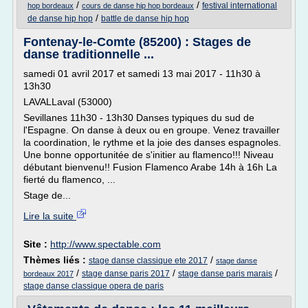
/
/
festival international
hop bordeaux
cours de danse hip hop bordeaux
/
de danse hip hop
battle de danse hip hop
Fontenay-le-Comte (85200) : Stages de
danse traditionnelle ...
samedi 01 avril 2017 et samedi 13 mai 2017 - 11h30 à
13h30
LAVALLaval (53000)
Sevillanes 11h30 - 13h30 Danses typiques du sud de
l'Espagne. On danse à deux ou en groupe. Venez travailler
la coordination, le rythme et la joie des danses espagnoles.
Une bonne opportunitée de s'initier au flamenco!!! Niveau
débutant bienvenu!! Fusion Flamenco Arabe 14h à 16h La
fierté du flamenco, ...
Stage de...
Lire la suite
Site :
http://www.spectable.com
Thèmes liés :
/
stage danse classique ete 2017
stage danse
/
/
/
stage danse paris 2017
stage danse paris marais
bordeaux 2017
stage danse classique opera de paris