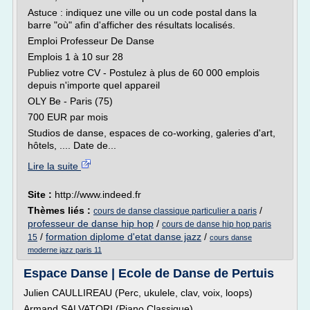
Astuce : indiquez une ville ou un code postal dans la
barre "où" afin d'afficher des résultats localisés.
Emploi Professeur De Danse
Emplois 1 à 10 sur 28
Publiez votre CV - Postulez à plus de 60 000 emplois
depuis n'importe quel appareil
OLY Be - Paris (75)
700 EUR par mois
Studios de danse, espaces de co-working, galeries d'art,
hôtels, .... Date de...
Lire la suite
Site :
http://www.indeed.fr
Thèmes liés :
/
cours de danse classique particulier a paris
professeur de danse hip hop
/
cours de danse hip hop paris
/
formation diplome d'etat danse jazz
/
15
cours danse
moderne jazz paris 11
Espace Danse | Ecole de Danse de Pertuis
Julien CAULLIREAU (Perc, ukulele, clav, voix, loops)
Armand SALVATORI (Piano Classique)