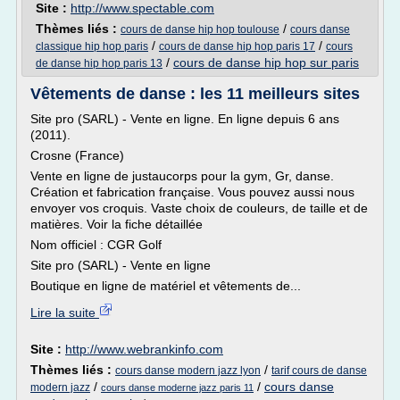
Site :
http://www.spectable.com
Thèmes liés :
/
cours de danse hip hop toulouse
cours danse
/
/
classique hip hop paris
cours de danse hip hop paris 17
cours
/
cours de danse hip hop sur paris
de danse hip hop paris 13
Vêtements de danse : les 11 meilleurs sites
Site pro (SARL) - Vente en ligne. En ligne depuis 6 ans
(2011).
Crosne (France)
Vente en ligne de justaucorps pour la gym, Gr, danse.
Création et fabrication française. Vous pouvez aussi nous
envoyer vos croquis. Vaste choix de couleurs, de taille et de
matières. Voir la fiche détaillée
Nom officiel : CGR Golf
Site pro (SARL) - Vente en ligne
Boutique en ligne de matériel et vêtements de...
Lire la suite
Site :
http://www.webrankinfo.com
Thèmes liés :
/
cours danse modern jazz lyon
tarif cours de danse
/
/
cours danse
modern jazz
cours danse moderne jazz paris 11