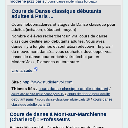
moderne jazz paris
/
cours danse modern jazz bordeaux
Cours de Danse classique débutants
adultes à Paris ...
Cours hebdomadaires et stages de Danse classique pour
adultes (initiation, débutant, moyen)
Nombre d'élèves recherchent un vrai cours de danse
classique destiné aux débutants adultes. Vous avez
dansé il y a longtemps et souhaitez redécouvrir le plaisir
du mouvement dansé... vous souhaitez développer vos
bases de danse pour enrichir votre technique en
Modern'Jazz, Flamenco ou tout autre...
Lire la suite
Site :
http://www.studiolenvol.com
Thèmes liés :
cours danse classique adulte debutant
/
/
cours de danse pour adulte
cours danse classique adulte paris 15
/
/
debutant paris
cours danse
cours danse classique adulte paris 16
classique adulte paris 12
Cours de danse à Mont-sur-Marchienne
(Charleroi) : Professeurs
Patricia Michaudet : Directrice, Professeur de Danse