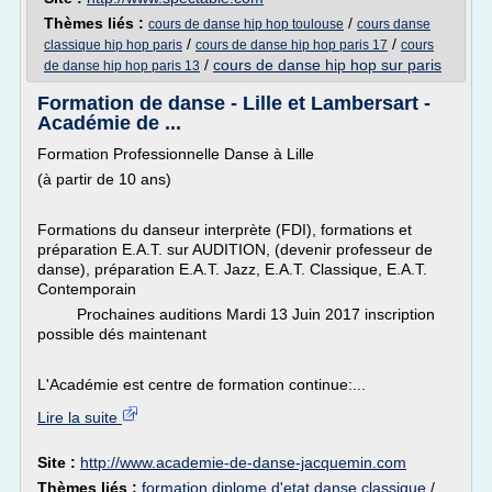
Thèmes liés :
/
cours de danse hip hop toulouse
cours danse
/
/
classique hip hop paris
cours de danse hip hop paris 17
cours
/
cours de danse hip hop sur paris
de danse hip hop paris 13
Formation de danse - Lille et Lambersart -
Académie de ...
Formation Professionnelle Danse à Lille
(à partir de 10 ans)
Formations du danseur interprète (FDI), formations et
préparation E.A.T. sur AUDITION, (devenir professeur de
danse), préparation E.A.T. Jazz, E.A.T. Classique, E.A.T.
Contemporain
Prochaines auditions Mardi 13 Juin 2017 inscription
possible dés maintenant
L'Académie est centre de formation continue:...
Lire la suite
Site :
http://www.academie-de-danse-jacquemin.com
Thèmes liés :
formation diplome d'etat danse classique
/