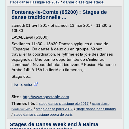
/
danse classique stage
stage danse classique ete 2017
Fontenay-le-Comte (85200) : Stages de
danse traditionnelle ...
samedi 01 avril 2017 et samedi 13 mai 2017 - 11h30 à
13h30
LAVALLaval (53000)
Sevillanes 11h30 - 13h30 Danses typiques du sud de
l'Espagne. On danse à deux ou en groupe. Venez
travailler la coordination, le rythme et la joie des danses
espagnoles. Une bonne opportunitée de s'initier au
flamenco!!! Niveau débutant bienvenu!! Fusion Flamenco
Arabe 14h à 16h La fierté du flamenco, ...
Stage de...
Lire la suite
Site :
http://www.spectable.com
Thèmes liés :
/
stage danse classique ete 2017
stage danse
/
/
stage danse paris 2017
stage danse paris marais
bordeaux 2017
/
stage danse classique opera de paris
Stages de Danse Week end à Balma