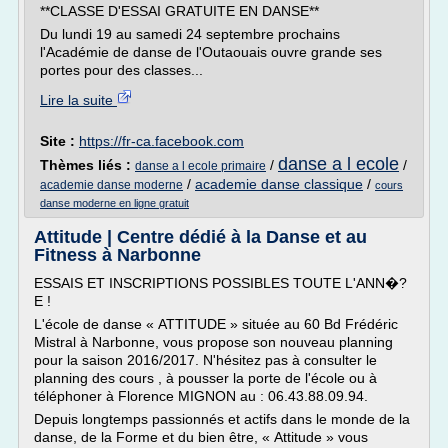
**CLASSE D'ESSAI GRATUITE EN DANSE**
Du lundi 19 au samedi 24 septembre prochains
l'Académie de danse de l'Outaouais ouvre grande ses
portes pour des classes...
Lire la suite
Site :
https://fr-ca.facebook.com
danse a l ecole
Thèmes liés :
/
/
danse a l ecole primaire
/
academie danse classique
/
academie danse moderne
cours
danse moderne en ligne gratuit
Attitude | Centre dédié à la Danse et au
Fitness à Narbonne
ESSAIS ET INSCRIPTIONS POSSIBLES TOUTE L'ANN�?
E !
L'école de danse « ATTITUDE » située au 60 Bd Frédéric
Mistral à Narbonne, vous propose son nouveau planning
pour la saison 2016/2017. N'hésitez pas à consulter le
planning des cours , à pousser la porte de l'école ou à
téléphoner à Florence MIGNON au : 06.43.88.09.94.
Depuis longtemps passionnés et actifs dans le monde de la
danse, de la Forme et du bien être, « Attitude » vous