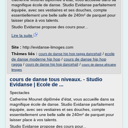
magnifique école de danse. Studio Evidanse parfaitement
équipée, avec ses vestiaires et ses douches, compte
essentiellement une belle salle de 240m² de parquet pour
laisser place à vos talents.
Studio Evidanse propose des cours pour...
Lire la suite
Site :
http://evidanse-limoges.com
Thèmes liés :
/
ecole
cours de danse hip hop ragga dancehall
de danse moderne hip hop
/
cours de danse hip hop
ragga
/
/
cours de danse hip hop dancehall
cours de danse africaine
limoges
cours de danse tous niveaux. - Studio
Evidanse | Ecole de ...
Spectacles
Catherine Mounet diplômée d'état, vous accueille dans sa
magnifique école de danse. Studio Evidanse parfaitement
équipée, avec ses vestiaires et ses douches, compte
essentiellement une belle salle de 240m² de parquet pour
laisser place à vos talents.
Studio Evidanse propose des cours pour...