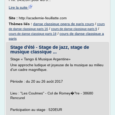
Lire la suite
Site :
http://academie-feuillatte.com
Thèmes liés :
danse classique opera de paris cours
/
cours
/
/
de danse classique paris 16
cours de danse classique paris 9
/
cours de danse classique a
cours de danse classique paris 18
paris
Stage d'été - Stage de jazz, stage de
musique classique ...
Stage « Tango & Musique Argentine»
Une approche ludique et joyeuse de la musique au milieu
d'un cadre magnifique.
Période : du 20 au 26 août 2017
Lieu : "Les Coulmes" - Col de Romey�?re - 38680
Rencurel
Participation au stage : 520EUR