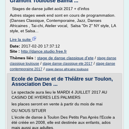
Gramont Toulouse Balma ...
Stages de danse juillet août 2017 + d'infos
Autres stages week end sont en cours de programmation.
(Danses Classique, Contemporaine, Jazz, Danses
Africaines , Tai-chi, Atelier vocal, Salsa "0n 2" NY style, LA
style, et Salsa...
Lire la suite
Date:
2017-02-20 17:37:12
Site :
http://dance.studio.free.fr
Thèmes liés :
stage de danse classique d'ete
/
stage danse
/
/
classique toulouse
stage danse classique ete 2017
stage danse
/
contemporaine 2017
stage danse africaine toulouse
Ecole de Danse et de Théâtre sur Toulon,
Association Des ...
Le spectacle aura lieu le MARDI 4 JUILLET 2017 AU
CASINO DE HYERES LES PALMIERS
les places seront en vente à partir du mois de mai
OU NOUS SITUER
L'école de danse à Toulon Des Petits Pas Après l'Ecole a
été créée en 2008, elle est destinée aux enfants, ados
mais aussi aux adultes.