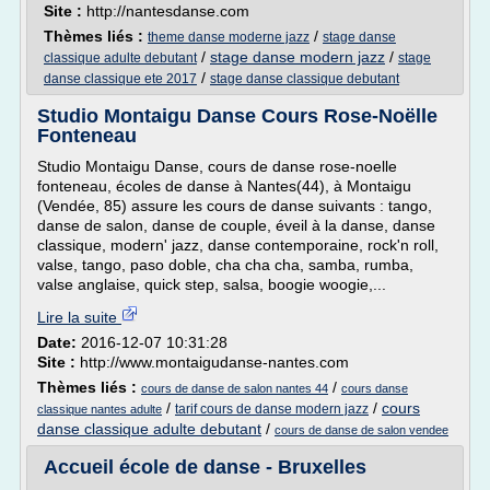
Site :
http://nantesdanse.com
Thèmes liés :
/
theme danse moderne jazz
stage danse
/
stage danse modern jazz
/
classique adulte debutant
stage
/
danse classique ete 2017
stage danse classique debutant
Studio Montaigu Danse Cours Rose-Noëlle
Fonteneau
Studio Montaigu Danse, cours de danse rose-noelle
fonteneau, écoles de danse à Nantes(44), à Montaigu
(Vendée, 85) assure les cours de danse suivants : tango,
danse de salon, danse de couple, éveil à la danse, danse
classique, modern' jazz, danse contemporaine, rock'n roll,
valse, tango, paso doble, cha cha cha, samba, rumba,
valse anglaise, quick step, salsa, boogie woogie,...
Lire la suite
Date:
2016-12-07 10:31:28
Site :
http://www.montaigudanse-nantes.com
Thèmes liés :
/
cours de danse de salon nantes 44
cours danse
/
/
cours
tarif cours de danse modern jazz
classique nantes adulte
danse classique adulte debutant
/
cours de danse de salon vendee
Accueil école de danse - Bruxelles