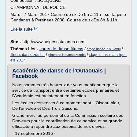
Compétition : BOLQUERE
CHAMPIONNAT DE POLICE
Mardi, 7 Mars, 2017 Course de skiDe 8h à 11h - sur la piste
Gentianes à Pyrénées 2000. Course de skiDe 8h à 11h...
Lire la suite
Site :
http://www.neigescatalanes.com
Thèmes liés :
cours de danse fitness
/
/
stage danse 7 8 9 avril
/
/
fitness danse zumba
stage danse classique
photo de la danse zumba
ete 2017
Académie de danse de l'Outaouais |
Facebook
Nous sommes très heureux de vous mentionner que le
service de transport entre certaines écoles primaires et
l'Académie est maintenant en fonction.
Les écoles desservies à ce moment sont L'Oiseau bleu,
De l'envolée et Des Trois Saisons.
Grand merci au personnel de la Commission scolaire des
Draveurs pour la coordination de ce service et sa grande
efficacité à répondre aux besoins de nos élèves.
· 17 septembre 2016 ·