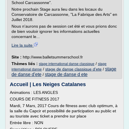
School Carcassonne".
Notre prochain Stage aura lieu dans les locaux du
Conservatoire de Carcassonne, "La Fabrique des Arts" en
Juillet 2018.
Nous n'aurons pas de session cet été et vous prions donc
de bien vouloir ignorer les informations actuelles
concernant le...
Lire la suite
Site :
http://www.balletsummerschool.fr
Thèmes liés :
/
stage international danse classique
stage
stage
/
stage de danse classique d'ete
/
international danse
de danse d'ete
stage de danse d ete
/
Accueil | Les Neiges Catalanes
Animations : LES ANGLES
COURS DE FITNESS 2017
Mardi, 7 Mars, 2017 Cours de fitness avec club optimum, à
la salle du Capcir et possibilité de participation au public et
au touriste avec ticket a prendre sur place
Entrée libre : NON