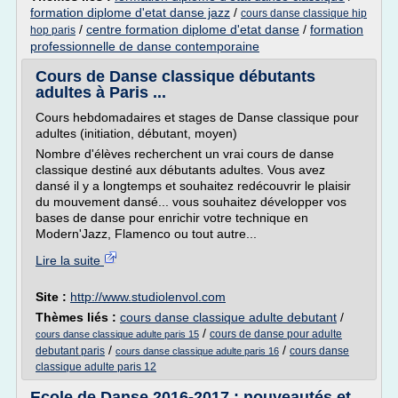
formation diplome d'etat danse jazz
/
cours danse classique hip
/
centre formation diplome d'etat danse
/
formation
hop paris
professionnelle de danse contemporaine
Cours de Danse classique débutants
adultes à Paris ...
Cours hebdomadaires et stages de Danse classique pour
adultes (initiation, débutant, moyen)
Nombre d'élèves recherchent un vrai cours de danse
classique destiné aux débutants adultes. Vous avez
dansé il y a longtemps et souhaitez redécouvrir le plaisir
du mouvement dansé... vous souhaitez développer vos
bases de danse pour enrichir votre technique en
Modern'Jazz, Flamenco ou tout autre...
Lire la suite
Site :
http://www.studiolenvol.com
Thèmes liés :
cours danse classique adulte debutant
/
/
cours de danse pour adulte
cours danse classique adulte paris 15
/
/
debutant paris
cours danse
cours danse classique adulte paris 16
classique adulte paris 12
Ecole de Danse 2016-2017 : nouveautés et