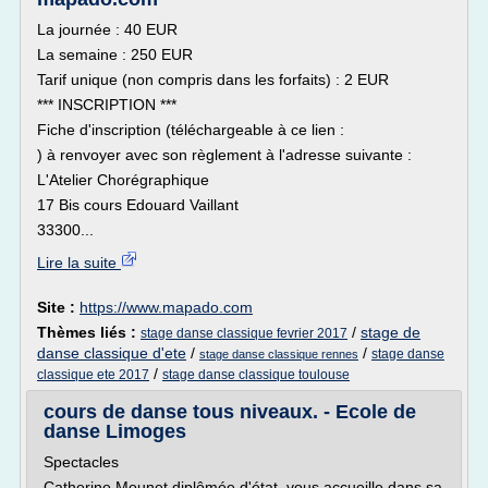
La journée : 40 EUR
La semaine : 250 EUR
Tarif unique (non compris dans les forfaits) : 2 EUR
*** INSCRIPTION ***
Fiche d'inscription (téléchargeable à ce lien :
) à renvoyer avec son règlement à l'adresse suivante :
L'Atelier Chorégraphique
17 Bis cours Edouard Vaillant
33300...
Lire la suite
Site :
https://www.mapado.com
Thèmes liés :
/
stage de
stage danse classique fevrier 2017
danse classique d'ete
/
/
stage danse
stage danse classique rennes
/
classique ete 2017
stage danse classique toulouse
cours de danse tous niveaux. - Ecole de
danse Limoges
Spectacles
Catherine Mounet diplômée d'état, vous accueille dans sa