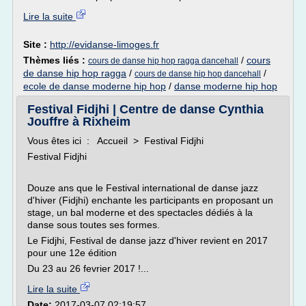
Lire la suite
Site :
http://evidanse-limoges.fr
Thèmes liés :
/
cours
cours de danse hip hop ragga dancehall
de danse hip hop ragga
/
/
cours de danse hip hop dancehall
ecole de danse moderne hip hop
/
danse moderne hip hop
Festival Fidjhi | Centre de danse Cynthia
Jouffre à Rixheim
Vous êtes ici : Accueil > Festival Fidjhi
Festival Fidjhi
Douze ans que le Festival international de danse jazz
d'hiver (Fidjhi) enchante les participants en proposant un
stage, un bal moderne et des spectacles dédiés à la
danse sous toutes ses formes.
Le Fidjhi, Festival de danse jazz d'hiver revient en 2017
pour une 12e édition
Du 23 au 26 fevrier 2017 !...
Lire la suite
Date:
2017-03-07 02:19:57