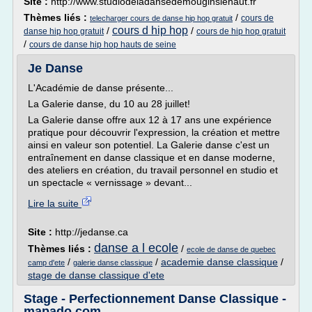
Site :
http://www.studiodeladansedemouginslehaut.fr
Thèmes liés :
/
cours de
telecharger cours de danse hip hop gratuit
cours d hip hop
/
/
danse hip hop gratuit
cours de hip hop gratuit
/
cours de danse hip hop hauts de seine
Je Danse
L'Académie de danse présente...
La Galerie danse, du 10 au 28 juillet!
La Galerie danse offre aux 12 à 17 ans une expérience
pratique pour découvrir l'expression, la création et mettre
ainsi en valeur son potentiel. La Galerie danse c'est un
entraînement en danse classique et en danse moderne,
des ateliers en création, du travail personnel en studio et
un spectacle « vernissage » devant...
Lire la suite
Site :
http://jedanse.ca
danse a l ecole
Thèmes liés :
/
ecole de danse de quebec
/
/
academie danse classique
/
camp d'ete
galerie danse classique
stage de danse classique d'ete
Stage - Perfectionnement Danse Classique -
mapado.com