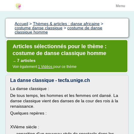
Menu
Accueil
>
Thèmes & articles : danse africaine
>
costume danse classique
>
costume de danse
classique homme
Articles sélectionnés pour le thème :
costume de danse classique homme
7 articles
→
Voir également
1 Vidéos
pour ce thème
La danse classique - tecfa.unige.ch
La danse classique :
De tous temps, les hommes et les femmes ont dansé. La
danse classique vient des danses de la cour des rois à la
renaissance.
Quelques repères :
XVième siècle :
apparition d'un nouveau style de spectacle dans les