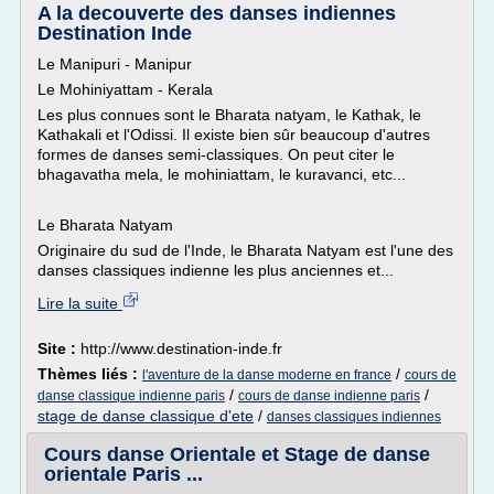
A la decouverte des danses indiennes
Destination Inde
Le Manipuri - Manipur
Le Mohiniyattam - Kerala
Les plus connues sont le Bharata natyam, le Kathak, le
Kathakali et l'Odissi. Il existe bien sûr beaucoup d'autres
formes de danses semi-classiques. On peut citer le
bhagavatha mela, le mohiniattam, le kuravanci, etc...
Le Bharata Natyam
Originaire du sud de l'Inde, le Bharata Natyam est l'une des
danses classiques indienne les plus anciennes et...
Lire la suite
Site :
http://www.destination-inde.fr
Thèmes liés :
/
l'aventure de la danse moderne en france
cours de
/
/
danse classique indienne paris
cours de danse indienne paris
stage de danse classique d'ete
/
danses classiques indiennes
Cours danse Orientale et Stage de danse
orientale Paris ...