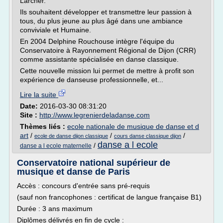
Larcher.
Ils souhaitent développer et transmettre leur passion à
tous, du plus jeune au plus âgé dans une ambiance
conviviale et Humaine.
En 2004 Delphine Rouchouse intègre l'équipe du
Conservatoire à Rayonnement Régional de Dijon (CRR)
comme assistante spécialisée en danse classique.
Cette nouvelle mission lui permet de mettre à profit son
expérience de danseuse professionnelle, et...
Lire la suite
Date:
2016-03-30 08:31:20
Site :
http://www.legrenierdeladanse.com
Thèmes liés :
ecole nationale de musique de danse et d
art
/
/
/
ecole de danse dijon classique
cours danse classique dijon
danse a l ecole
/
danse a l ecole maternelle
Conservatoire national supérieur de
musique et danse de Paris
Accès : concours d'entrée sans pré-requis
(sauf non francophones : certificat de langue française B1)
Durée : 3 ans maximum
Diplômes délivrés en fin de cycle :