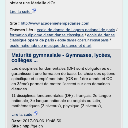
obtient une Médaille d'Or....
Lire la suite
Site :
http://www.academietempsdanse.com
Thèmes liés :
ecole de danse de l opera national de paris
/
formation diplome d'etat danse classique
/
ecole de danse
classique opera de paris
/
/
ecole danse opera national paris
ecole nationale de musique de danse et d art
Maturité gymnasiale - Gymnases, lycées,
collèges ...
Les disciplines fondamentales (DF) sont obligatoires et
garantissent une formation de base. Le choix des options
spécifique et complémentaire (OS en 1ère année et OC
en 3ème) permet de mettre l'accent sur des domaines
d'études.
11 disciplines fondamentales (DF) : français, 2e langue
nationale, 3e langue nationale ou anglais ou latin,
mathématiques (2 niveaux), physique (2 niveaux),...
Lire la suite
Date:
2017-03-06 19:48:56
Site :
http://ge.ch