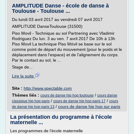
AMPLITUDE Danse - école de danse à
Toulouse - Toulouse ...
Du lundi 03 avril 2017 au vendredi 07 avril 2017
AMPLITUDE DanseToulouse (31500)
Piso Movil - Technique au sol Partnering avec Vladimir
Rodriguez Du lun. 3 au ven. 7 avril 2017 De 10h à 13h
Piso Movil La technique Piso Móvil se base sur le sol
comme point de départ du mouvement (pour le poids et le
déplacement dans l'espace) et de l'alignement du corps.
Par le contact au sol, le ...
Stage de...
Lire la suite
Site :
http://www.spectable.com
Thèmes liés :
/
cours de danse hip hop toulouse
cours danse
/
/
classique hip hop paris
cours de danse hip hop paris 17
cours
/
cours de danse hip hop sur paris
de danse hip hop paris 13
La présentation du programme à l'école
maternelle ...
Les programmes de l'école maternelle