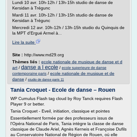
Lundi 10 avr. 10h-12h / 13h-15h studio de danse de
Kersidan à Trégunc
Mardi 11 avr. 10h-12h / 13h-15h studio de danse de
Kersidan à Trégunc
Mercredi 12 avr. 10h-12h / 13h-15h studio du Quinquis de
la MPT d'Ergué Armel à...
Lire la suite
Site :
http://www.md29.org
Thèmes liés :
ecole nationale de musique de danse et d
danse a l ecole
art
/
/
ecole superieure de danse
/
ecole nationale de musique et de
contemporaine paris
danse
/
studio de danse paris 11
Tania Croquet - Ecole de danse – Rouen
WP Cumulus Flash tag cloud by Roy Tanck requires Flash
Player 9 or better.
Tania Croquet - Eveil, initiation, classique et pointes
Essentiellement formée par des professeurs issus de
l'Opéra National de Paris, Tania intègre la classe de danse
classique de Claude Ariel, Agnès Kerneis et Françoise Dufils
au Conservatoire National de Région de Rouen, où elle