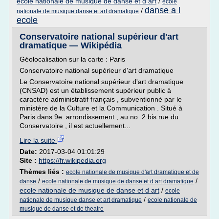
ecole nationale de musique de danse et d art
/
ecole
danse a l
/
nationale de musique danse et art dramatique
ecole
Conservatoire national supérieur d'art
dramatique — Wikipédia
Géolocalisation sur la carte : Paris
Conservatoire national supérieur d'art dramatique
Le Conservatoire national supérieur d'art dramatique
(CNSAD) est un établissement supérieur public à
caractère administratif français , subventionné par le
ministère de la Culture et la Communication . Situé à
Paris dans 9e arrondissement , au no 2 bis rue du
Conservatoire , il est actuellement...
Lire la suite
Date:
2017-03-04 01:01:29
Site :
https://fr.wikipedia.org
Thèmes liés :
ecole nationale de musique d'art dramatique et de
/
/
danse
ecole nationale de musique de danse et d art dramatique
ecole nationale de musique de danse et d art
/
ecole
/
nationale de musique danse et art dramatique
ecole nationale de
musique de danse et de theatre