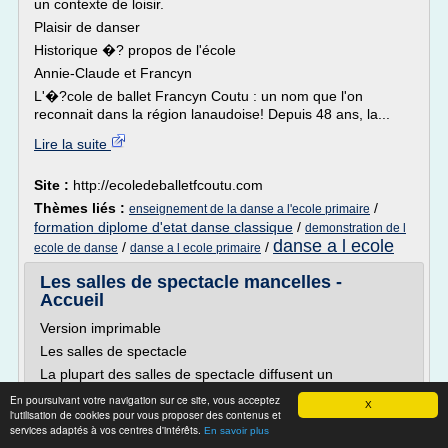
un contexte de loisir.
Plaisir de danser
Historique �? propos de l'école
Annie-Claude et Francyn
L'�?cole de ballet Francyn Coutu : un nom que l'on
reconnait dans la région lanaudoise! Depuis 48 ans, la...
Lire la suite
Site :
http://ecoledeballetfcoutu.com
Thèmes liés :
/
enseignement de la danse a l'ecole primaire
formation diplome d'etat danse classique
/
demonstration de l
danse a l ecole
/
/
ecole de danse
danse a l ecole primaire
Les salles de spectacle mancelles -
Accueil
Version imprimable
Les salles de spectacle
La plupart des salles de spectacle diffusent un
programme annuel détaillé. Il est disponible en ligne et à
En poursuivant votre navigation sur ce site, vous acceptez
X
l'office de tourisme du Mans.
l'utilisation de cookies pour vous proposer des contenus et
services adaptés à vos centres d'intérêts.
Autant de spectacles
En savoir plus