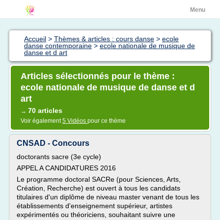
Menu
Accueil
>
Thèmes & articles : cours danse
>
ecole
danse contemporaine
>
ecole nationale de musique de
danse et d art
Articles sélectionnés pour le thème :
ecole nationale de musique de danse et d
art
70 articles
→
Voir également
5 Vidéos
pour ce thème
CNSAD - Concours
doctorants sacre (3e cycle)
APPEL A CANDIDATURES 2016
Le programme doctoral SACRe (pour Sciences, Arts,
Création, Recherche) est ouvert à tous les candidats
titulaires d'un diplôme de niveau master venant de tous les
établissements d'enseignement supérieur, artistes
expérimentés ou théoriciens, souhaitant suivre une