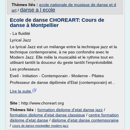
Thèmes liés :
ecole nationale de musique de danse et d
danse a l ecole
art
/
Ecole de danse CHOREART: Cours de
danse à Montpellier
- La fluidité
Lyrical Jazz
Le lyrical Jazz est un mélange entre la technique jazz et la
technique contemporaine, à ne pas confondre avec le
Modern Jazz. Elle mêle la musicalité et le rythme tout en
utilisant tantôt la douceur du geste tantôt l'imprévisibilité.
Les professeurs
Eveil - Initiation - Contemporain - Moderne - Pilates
Professeur de danse diplômée d'Etat (contemporain) et...
Lire la suite
Site :
http://www.choreart.org
Thèmes liés :
formation diplome d'etat danse jazz
/
formation diplome d'etat danse classique
/
centre formation
diplome d'etat danse
/
diplome d'etat danse contemporaine
/
cours de danse montpellier modern jazz