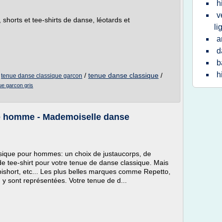
h
v
 shorts et tee-shirts de danse, léotards et
li
a
d
b
h
/
/
tenue danse classique
/
tenue danse classique garcon
ue garcon gris
e homme - Mademoiselle danse
assique pour hommes: un choix de justaucorps, de
de tee-shirt pour votre tenue de danse classique. Mais
short, etc... Les plus belles marques comme Repetto,
y sont représentées. Votre tenue de d...