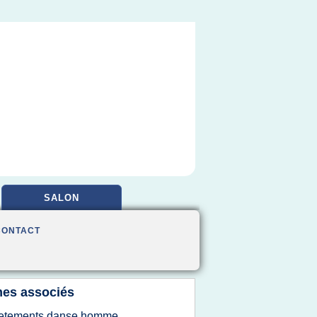
SALON
CONTACT
es associés
etements danse homme