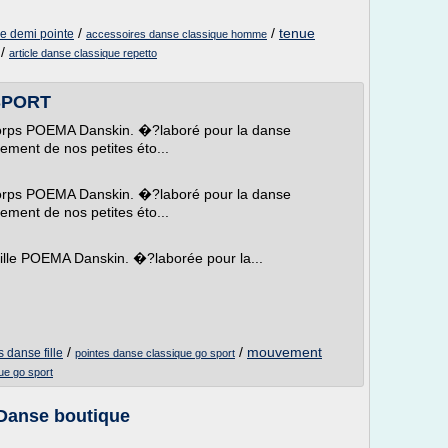
/
/
tenue
e demi pointe
accessoires danse classique homme
/
article danse classique repetto
 SPORT
ucorps POEMA Danskin. �?laboré pour la danse
ment de nos petites éto...
ucorps POEMA Danskin. �?laboré pour la danse
ment de nos petites éto...
 fille POEMA Danskin. �?laborée pour la...
/
/
mouvement
 danse fille
pointes danse classique go sport
ue go sport
Danse boutique