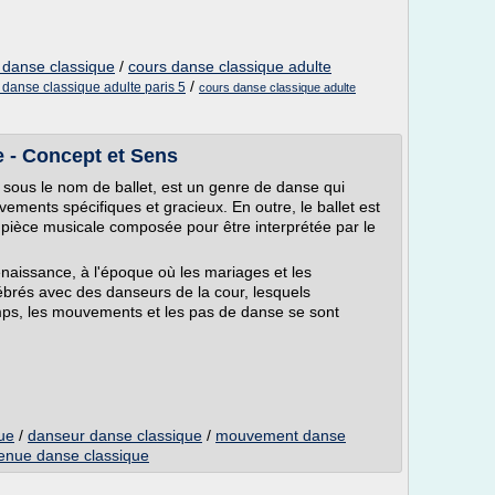
t danse classique
/
cours danse classique adulte
/
 danse classique adulte paris 5
cours danse classique adulte
e - Concept et Sens
sous le nom de ballet, est un genre de danse qui
ments spécifiques et gracieux. En outre, le ballet est
a pièce musicale composée pour être interprétée par le
naissance, à l'époque où les mariages et les
ébrés avec des danseurs de la cour, lesquels
emps, les mouvements et les pas de danse se sont
que
/
danseur danse classique
/
mouvement danse
enue danse classique