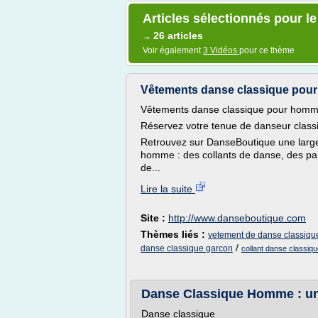
Articles sélectionnés pour 
26 articles
→
Voir également
3 Vidéos
pour ce thème
Vêtements danse classique pou
Vêtements danse classique pour hom
Réservez votre tenue de danseur clas
Retrouvez sur DanseBoutique une large
homme : des collants de danse, des pan
de...
Lire la suite
Site :
http://www.danseboutique.com
Thèmes liés :
vetement de danse classiqu
/
danse classique garcon
collant danse classiq
Danse Classique Homme : un l
Danse classique