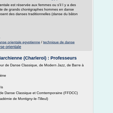
ntale est réservée aux femmes ou s'il I y a des
iste de grands chorégraphes hommes en danse
ent des danses traditionnelles (danse du bâton
m
anse orientale egyptienne
/
technique de danse
se orientale
archienne (Charleroi) : Professeurs
sseur de Danse Classique, de Modern Jazz, de Barre à
cène
is
e de Danse Classique et Comtemporaine (FFDCC)
adémie de Montigny-le-Tilleul)