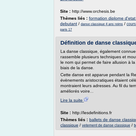
Site :
http://www.orchesis.be
Thèmes liés :
formation diplome d'eta
debutant
/
/
cours
danse classique 4 ans reims
paris 17
Définition de danse classiqu
La danse classique, également connue 
rassemble plusieurs techniques et mouve
le nom qui permet de faire allusion à l
biais de la danse.
Cette danse est apparue pendant la Re
évènements aristocratiques étaient cél
montraient leurs adresses. Au fil du t
améliorés voire...
Lire la suite
Site :
http://lesdefinitions.fr
Thèmes liés :
ballets de danse classi
classique
/
/
t
vetement de danse classique