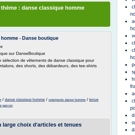
c
le thème : danse classique homme
no
a
h
v
r homme - Danse boutique
c
me
c
sique sur DanseBoutique
h
 sélection de vêtements de danse classique pour
p
talons, des shorts, des débardeurs, des tee-shirts
s
h
fr
a
/
/
/
e
danse classique homme
tenue
vetements danse homme
c
ue garcon
po
d
o
arge choix d'articles et tenues
d