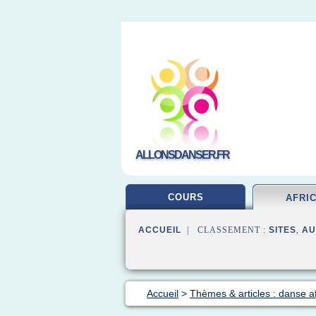
ALLONSDANSER.FR
COURS
AFRI
ACCUEIL
| CLASSEMENT :
SITES
,
AU
Accueil
>
Thèmes & articles : danse af