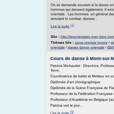
On se demande souvent si la danse orie
hommes qui dansent également. Il ex
orientale. Les hommes en général dans
simulant le combat, danses...
Lire la suite
Site :
http://lesorientales.over-blog.co
Thèmes liés :
/
d
danse orientale homme
dan
orientale
/
stages danse orientale
/
Cours de danse à Mont-sur-M
Patricia Michaudet : Directrice, Profe
Terre,
Coordinatrice de ballet et Metteur en s
Diplômée d'art chorégraphique
Diplômée de la Scène Française de Par
Professeur de la Fédération Français
Professeur d'Académie en Belgique (ac
Patricia voit le jour...
Lire la suite