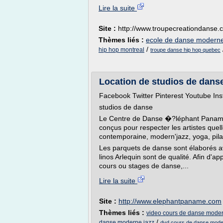
Lire la suite
Site :
http://www.troupecreationdanse.
Thèmes liés :
ecole de danse moderne
/
hip hop montreal
troupe danse hip hop quebec
Location de studios de danse,
Facebook Twitter Pinterest Youtube In
studios de danse
Le Centre de Danse �?léphant Paname 
conçus pour respecter les artistes quel
contemporaine, modern'jazz, yoga, pilat
Les parquets de danse sont élaborés av
linos Arlequin sont de qualité. Afin d'a
cours ou stages de danse,...
Lire la suite
Site :
http://www.elephantpaname.com
Thèmes liés :
video cours de danse moder
/
danse moderne jazz
dvd cours de danse mode