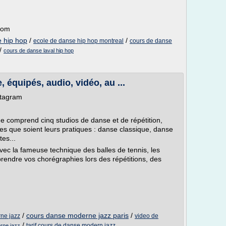
com
 hip hop
/
/
ecole de danse hip hop montreal
cours de danse
/
cours de danse laval hip hop
 équipés, audio, vidéo, au ...
stagram
comprend cinq studios de danse et de répétition,
les que soient leurs pratiques : danse classique, danse
es...
ec la fameuse technique des balles de tennis, les
pprendre vos chorégraphies lors des répétitions, des
/
cours danse moderne jazz paris
/
ne jazz
video de
/
tarif cours de danse modern jazz
rne jazz