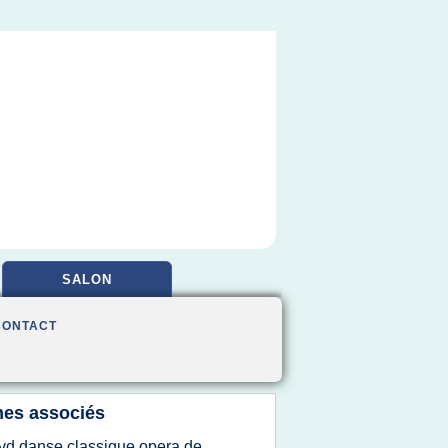
SALON
CONTACT
es associés
vd danse classique opera de