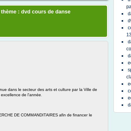
pa
e thème : dvd cours de danse
d
d
c
1
d
co
d
e
s
cl
e
ue dans le secteur des arts et culture par la Ville de
c
excellence de l'année.
e
d
ERCHE DE COMMANDITAIRES afin de financer le