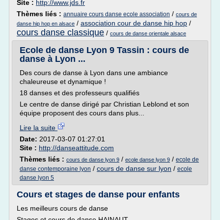
Site :
http://www.jds.fr
Thèmes liés :
/
annuaire cours danse ecole association
cours de
/
association cour de danse hip hop
/
danse hip hop en alsace
cours danse classique
/
cours de danse orientale alsace
Ecole de danse Lyon 9 Tassin : cours de
danse à Lyon ...
Des cours de danse à Lyon dans une ambiance
chaleureuse et dynamique !
18 danses et des professeurs qualifiés
Le centre de danse dirigé par Christian Leblond et son
équipe proposent des cours dans plus...
Lire la suite
Date:
2017-03-07 01:27:01
Site :
http://danseattitude.com
Thèmes liés :
/
/
ecole de
cours de danse lyon 9
ecole danse lyon 9
/
cours de danse sur lyon
/
danse contemporaine lyon
ecole
danse lyon 5
Cours et stages de danse pour enfants
Les meilleurs cours de danse
Stages et cours de danse HAINAUT