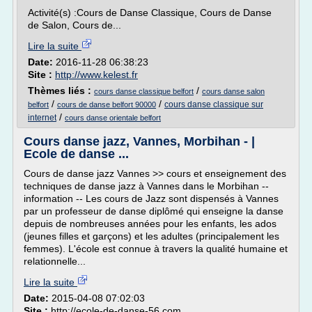
Activité(s) :Cours de Danse Classique, Cours de Danse
de Salon, Cours de...
Lire la suite
Date:
2016-11-28 06:38:23
Site :
http://www.kelest.fr
Thèmes liés :
/
cours danse classique belfort
cours danse salon
/
/
cours danse classique sur
belfort
cours de danse belfort 90000
/
internet
cours danse orientale belfort
Cours danse jazz, Vannes, Morbihan - |
Ecole de danse ...
Cours de danse jazz Vannes >> cours et enseignement des
techniques de danse jazz à Vannes dans le Morbihan --
information -- Les cours de Jazz sont dispensés à Vannes
par un professeur de danse diplômé qui enseigne la danse
depuis de nombreuses années pour les enfants, les ados
(jeunes filles et garçons) et les adultes (principalement les
femmes). L'école est connue à travers la qualité humaine et
relationnelle...
Lire la suite
Date:
2015-04-08 07:02:03
Site :
http://ecole-de-danse-56.com