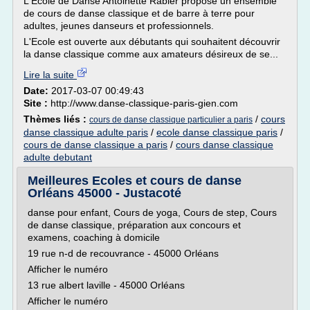
L'Ecole de Danse Antoinette Rabier propose un ensemble
de cours de danse classique et de barre à terre pour
adultes, jeunes danseurs et professionnels.
L'Ecole est ouverte aux débutants qui souhaitent découvrir
la danse classique comme aux amateurs désireux de se...
Lire la suite
Date:
2017-03-07 00:49:43
Site :
http://www.danse-classique-paris-gien.com
Thèmes liés :
/
cours
cours de danse classique particulier a paris
danse classique adulte paris
/
ecole danse classique paris
/
cours de danse classique a paris
/
cours danse classique
adulte debutant
Meilleures Ecoles et cours de danse
Orléans 45000 - Justacoté
danse pour enfant, Cours de yoga, Cours de step, Cours
de danse classique, préparation aux concours et
examens, coaching à domicile
19 rue n-d de recouvrance - 45000 Orléans
Afficher le numéro
13 rue albert laville - 45000 Orléans
Afficher le numéro