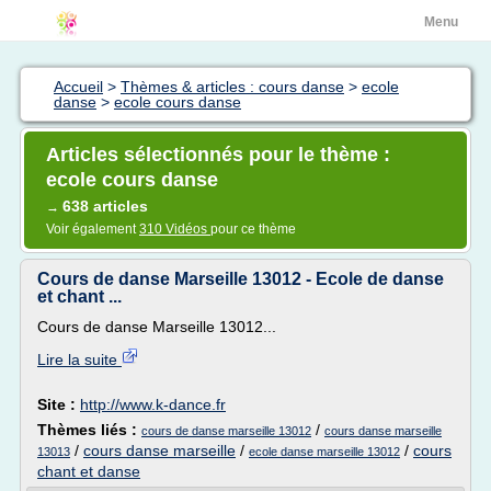
Menu
Accueil
>
Thèmes & articles : cours danse
>
ecole
danse
>
ecole cours danse
Articles sélectionnés pour le thème :
ecole cours danse
638 articles
→
Voir également
310 Vidéos
pour ce thème
Cours de danse Marseille 13012 - Ecole de danse
et chant ...
Cours de danse Marseille 13012...
Lire la suite
Site :
http://www.k-dance.fr
Thèmes liés :
/
cours de danse marseille 13012
cours danse marseille
/
cours danse marseille
/
/
cours
13013
ecole danse marseille 13012
chant et danse