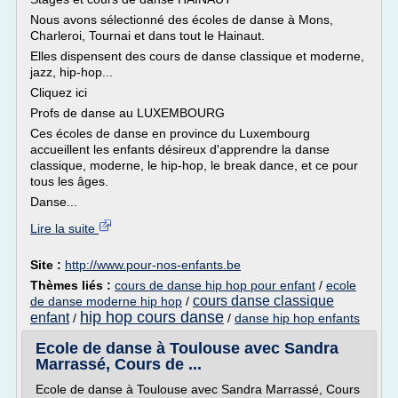
Nous avons sélectionné des écoles de danse à Mons,
Charleroi, Tournai et dans tout le Hainaut.
Elles dispensent des cours de danse classique et moderne,
jazz, hip-hop...
Cliquez ici
Profs de danse au LUXEMBOURG
Ces écoles de danse en province du Luxembourg
accueillent les enfants désireux d'apprendre la danse
classique, moderne, le hip-hop, le break dance, et ce pour
tous les âges.
Danse...
Lire la suite
Site :
http://www.pour-nos-enfants.be
Thèmes liés :
cours de danse hip hop pour enfant
/
ecole
cours danse classique
de danse moderne hip hop
/
hip hop cours danse
enfant
/
/
danse hip hop enfants
Ecole de danse à Toulouse avec Sandra
Marrassé, Cours de ...
Ecole de danse à Toulouse avec Sandra Marrassé, Cours