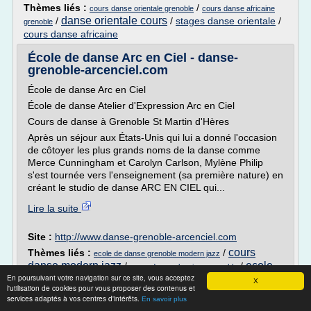
Thèmes liés :
/
cours danse orientale grenoble
cours danse africaine
danse orientale cours
/
/
stages danse orientale
/
grenoble
cours danse africaine
École de danse Arc en Ciel - danse-
grenoble-arcenciel.com
École de danse Arc en Ciel
École de danse Atelier d'Expression Arc en Ciel
Cours de danse à Grenoble St Martin d'Hères
Après un séjour aux États-Unis qui lui a donné l'occasion
de côtoyer les plus grands noms de la danse comme
Merce Cunningham et Carolyn Carlson, Mylène Philip
s'est tournée vers l'enseignement (sa première nature) en
créant le studio de danse ARC EN CIEL qui...
Lire la suite
Site :
http://www.danse-grenoble-arcenciel.com
cours
Thèmes liés :
/
ecole de danse grenoble modern jazz
danse modern jazz
ecole
/
/
cours danse classique grenoble
En poursuivant votre navigation sur ce site, vous acceptez
danse jazz et moderne
/
stage danse modern jazz
X
l'utilisation de cookies pour vous proposer des contenus et
services adaptés à vos centres d'intérêts.
En savoir plus
Bruxelles (1000) et environs - Cours de