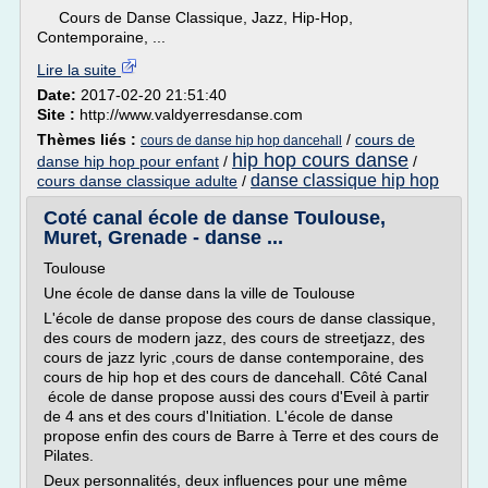
Cours de Danse Classique, Jazz, Hip-Hop,
Contemporaine, ...
Lire la suite
Date:
2017-02-20 21:51:40
Site :
http://www.valdyerresdanse.com
Thèmes liés :
/
cours de
cours de danse hip hop dancehall
hip hop cours danse
danse hip hop pour enfant
/
/
danse classique hip hop
cours danse classique adulte
/
Coté canal école de danse Toulouse,
Muret, Grenade - danse ...
Toulouse
Une école de danse dans la ville de Toulouse
L'école de danse propose des cours de danse classique,
des cours de modern jazz, des cours de streetjazz, des
cours de jazz lyric ,cours de danse contemporaine, des
cours de hip hop et des cours de dancehall. Côté Canal
école de danse propose aussi des cours d'Eveil à partir
de 4 ans et des cours d'Initiation. L'école de danse
propose enfin des cours de Barre à Terre et des cours de
Pilates.
Deux personnalités, deux influences pour une même