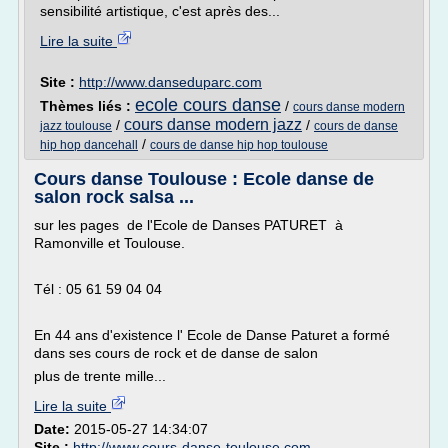
sensibilité artistique, c'est après des...
Lire la suite
Site :
http://www.danseduparc.com
ecole cours danse
Thèmes liés :
/
cours danse modern
cours danse modern jazz
/
/
jazz toulouse
cours de danse
/
hip hop dancehall
cours de danse hip hop toulouse
Cours danse Toulouse : Ecole danse de
salon rock salsa ...
sur les pages de l'Ecole de Danses PATURET à
Ramonville et Toulouse.
Tél : 05 61 59 04 04
En 44 ans d'existence l' Ecole de Danse Paturet a formé
dans ses cours de rock et de danse de salon
plus de trente mille...
Lire la suite
Date:
2015-05-27 14:34:07
Site :
http://www.cours-danse-toulouse.com