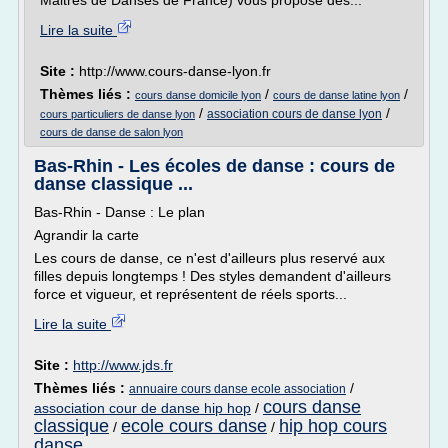
Maitres de Danses de France) vous propose des...
Lire la suite
Site :
http://www.cours-danse-lyon.fr
Thèmes liés :
/
/
cours danse domicile lyon
cours de danse latine lyon
/
/
association cours de danse lyon
cours particuliers de danse lyon
cours de danse de salon lyon
Bas-Rhin - Les écoles de danse : cours de
danse classique ...
Bas-Rhin - Danse : Le plan
Agrandir la carte
Les cours de danse, ce n'est d'ailleurs plus reservé aux
filles depuis longtemps ! Des styles demandent d'ailleurs
force et vigueur, et représentent de réels sports...
Lire la suite
Site :
http://www.jds.fr
Thèmes liés :
/
annuaire cours danse ecole association
cours danse
association cour de danse hip hop
/
classique
ecole cours danse
hip hop cours
/
/
danse