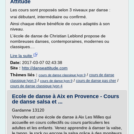
Attitude
Les cours sont proposés selon 3 niveaux par danse :
vrai débutant, intermédiaire ou confirmé.
Ainsi chaque élève bénéficie de cours adaptés à son
niveau.
L'école de danse de Christian Leblond propose de
nombreuses danses, contemporaines, modernes ou
classiques....
Lire la suite
Date:
2017-03-07 02:43:38
Site :
http://danseattitude.com
Thèmes liés :
/
cours de danse
cours de danse classique lyon 9
/
/
/
classique lyon 3
cours de danse pas cher
cours de danse lyon 9
cours de danse classique lyon 4
Ecole de danse à Aix en Provence - Cours
de danse salsa et ...
Gardanne 13120
Virevolte est une école de danse à Aix Les Milles qui
accueille en cours collectifs ou cours particuliers les
adultes et les enfants. Venez apprendre à danser la valse,
le tango, le rock ou encore la salsa grâce à des moniteurs