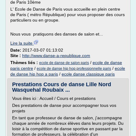
de Paris 10ème
L' Ecole de Danse de Paris vous accueille en plein centre
de Paris ( métro République) pour vous proposer des cours
particuliers ou en groupe.
Nous vous pratiquons des danses de salon et...
Lire la suite
Date:
2017-03-07 01:13:02
Site :
http://www.danse-a-republique.com
Thèmes liés :
/
ecole de danse
ecole de danse de salon paris
paris centre
/
/
ecole
ecole de danse hip hop professionnelle paris
de danse hip hop a paris
/
ecole danse classique paris
Prestations Cours de danse Lille Nord
Wasquehal Roubaix ...
Vous êtes ici : Accueil / Cours et prestations
Des prestations de danse pour accompagner tous vos
projets
En tant que professeur de danse de salon, j'accompagne
chaque année de nombreux élèves dans leurs projets. Du
loisir à la compétition de danse sportive en passant par la
formation de professeurs, la célébration d'un