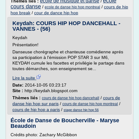
ecole
ecole de musique et danse
Thèmes liés :
/
cours danse
/
/
cours de hip
ecole de danse hip hop montreal
hop break
/
cour de dance hip hop
Keydah: COURS HIP HOP DANCEHALL -
VANNES - (56)
Keydah
Présentation!
Danseuse chorégraphe et chanteuse comédienne aprés
sa participation à l'émission POP STAR 3 sur M6,
KEYDAH cumule les facettes et privilégie le partage dans
toutes démarches, son enseignement se...
Lire la suite
Date:
2014-10-05 03:23:17
Site :
http://keydah.blogspot.com
Thèmes liés :
/
cours de
cours de danse hip hop dancehall
danse hip hop sur paris
/
/
cours de danse hip hop montreal
cours de hip hop a paris
/
stage danse hip hop 56
École de Danse de Boucherville - Maryse
Beaudoin
Crédits photo: Zachary McGibbon