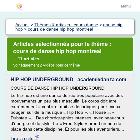
Menu
Accueil
>
Thèmes & articles : cours danse
>
danse hip
hop
>
cours de danse hip hop montreal
Articles sélectionnés pour le thème :
cours de danse hip hop montreal
11 articles
→
Voir également
2 Vidéos
pour ce thème
HIP HOP UNDERGROUND - academiedanza.com
COURS DE DANSE HIP HOP UNDERGROUND
Le hip-hop est une danse de rue très populaire avec des
mouvements un peu plus masculin. Le corps doit être
extrêmement « cool » et doit se décortiquer pour mieux
bouger, sur de la musique « Hip Hop », « House », «
Dubstep »... Des chorégraphies intenses, avec beaucoup
d'énergie et de style. Le « Free Style » prend un peu de
place dans cette discipline. Et pour les plus aventuriers,...
Lire la suite