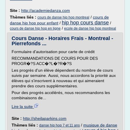
Site :
http://academiedanza.com
Thèmes liés :
/
cours de
cours de danse hip hop montreal
hip hop cours danse
danse hip hop pour enfant
/
/
/
cours de danse hip hop en ligne
ecole de danse hip hop montreal
Cours Danse - Horaires Frais - Montreal -
Pierrefonds ...
Formulaire d'autorisation pour carte de crédit
RECOMMANDATIONS DE COURS POUR DES
PROGR�?S ACC�?L�?R�?S
Les progrès d'un élève dépendent du nombre de cours
suivis par semaine. Aussi, nous accordons la priorité aux
élèves qui s'inscrivent à nouveau et qui aimeraient
prendre des cours supplémentaires.
Pour des progrès accélérés, nous recommandons les
combinaisons de...
Lire la suite
Site :
http://sheilaparkins.com
Thèmes liés :
/
musique de danse
danse hip hop 7 et 11 ans