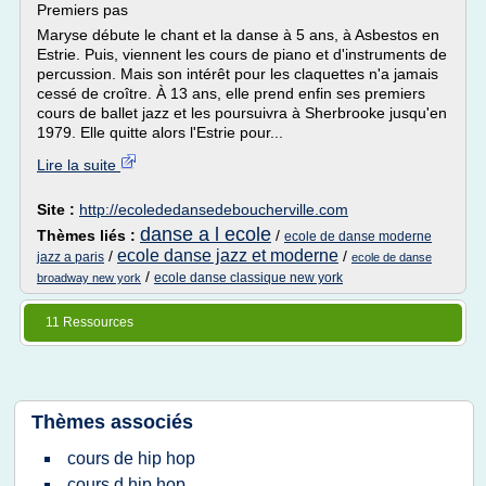
Premiers pas
Maryse débute le chant et la danse à 5 ans, à Asbestos en
Estrie. Puis, viennent les cours de piano et d'instruments de
percussion. Mais son intérêt pour les claquettes n'a jamais
cessé de croître. À 13 ans, elle prend enfin ses premiers
cours de ballet jazz et les poursuivra à Sherbrooke jusqu'en
1979. Elle quitte alors l'Estrie pour...
Lire la suite
Site :
http://ecolededansedeboucherville.com
danse a l ecole
Thèmes liés :
/
ecole de danse moderne
ecole danse jazz et moderne
/
/
jazz a paris
ecole de danse
/
ecole danse classique new york
broadway new york
11 Ressources
Thèmes associés
cours de hip hop
cours d hip hop