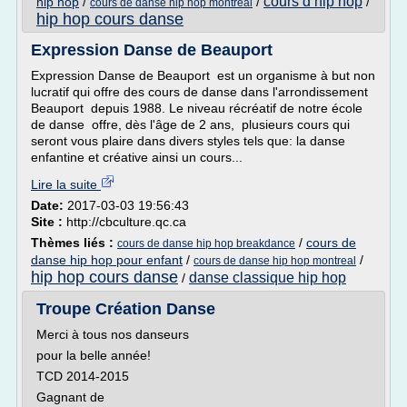
cours d hip hop
hip hop
/
/
/
cours de danse hip hop montreal
hip hop cours danse
Expression Danse de Beauport
Expression Danse de Beauport est un organisme à but non
lucratif qui offre des cours de danse dans l'arrondissement
Beauport depuis 1988. Le niveau récréatif de notre école
de danse offre, dès l'âge de 2 ans, plusieurs cours qui
seront vous plaire dans divers styles tels que: la danse
enfantine et créative ainsi un cours...
Lire la suite
Date:
2017-03-03 19:56:43
Site :
http://cbculture.qc.ca
Thèmes liés :
/
cours de
cours de danse hip hop breakdance
danse hip hop pour enfant
/
/
cours de danse hip hop montreal
hip hop cours danse
danse classique hip hop
/
Troupe Création Danse
Merci à tous nos danseurs
pour la belle année!
TCD 2014-2015
Gagnant de