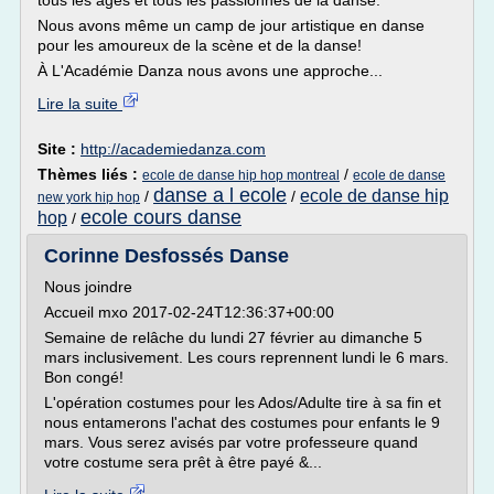
tous les âges et tous les passionnés de la danse.
Nous avons même un camp de jour artistique en danse
pour les amoureux de la scène et de la danse!
À L'Académie Danza nous avons une approche...
Lire la suite
Site :
http://academiedanza.com
Thèmes liés :
/
ecole de danse hip hop montreal
ecole de danse
danse a l ecole
ecole de danse hip
/
/
new york hip hop
ecole cours danse
hop
/
Corinne Desfossés Danse
Nous joindre
Accueil mxo 2017-02-24T12:36:37+00:00
Semaine de relâche du lundi 27 février au dimanche 5
mars inclusivement. Les cours reprennent lundi le 6 mars.
Bon congé!
L'opération costumes pour les Ados/Adulte tire à sa fin et
nous entamerons l'achat des costumes pour enfants le 9
mars. Vous serez avisés par votre professeure quand
votre costume sera prêt à être payé &...