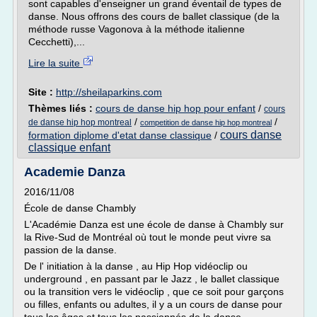
sont capables d'enseigner un grand éventail de types de
danse. Nous offrons des cours de ballet classique (de la
méthode russe Vagonova à la méthode italienne
Cecchetti),...
Lire la suite
Site :
http://sheilaparkins.com
Thèmes liés :
cours de danse hip hop pour enfant
/
cours
/
/
de danse hip hop montreal
competition de danse hip hop montreal
cours danse
formation diplome d'etat danse classique
/
classique enfant
Academie Danza
2016/11/08
École de danse Chambly
L'Académie Danza est une école de danse à Chambly sur
la Rive-Sud de Montréal où tout le monde peut vivre sa
passion de la danse.
De l' initiation à la danse , au Hip Hop vidéoclip ou
underground , en passant par le Jazz , le ballet classique
ou la transition vers le vidéoclip , que ce soit pour garçons
ou filles, enfants ou adultes, il y a un cours de danse pour