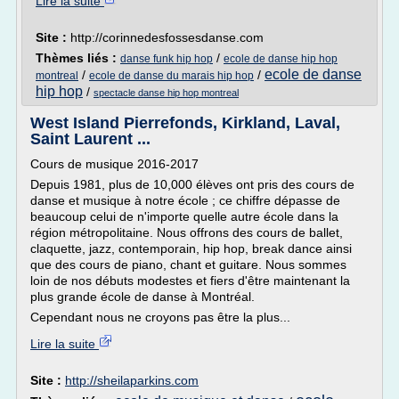
Lire la suite
Site :
http://corinnedesfossesdanse.com
Thèmes liés :
/
danse funk hip hop
ecole de danse hip hop
ecole de danse
/
/
montreal
ecole de danse du marais hip hop
hip hop
/
spectacle danse hip hop montreal
West Island Pierrefonds, Kirkland, Laval,
Saint Laurent ...
Cours de musique 2016-2017
Depuis 1981, plus de 10,000 élèves ont pris des cours de
danse et musique à notre école ; ce chiffre dépasse de
beaucoup celui de n'importe quelle autre école dans la
région métropolitaine. Nous offrons des cours de ballet,
claquette, jazz, contemporain, hip hop, break dance ainsi
que des cours de piano, chant et guitare. Nous sommes
loin de nos débuts modestes et fiers d'être maintenant la
plus grande école de danse à Montréal.
Cependant nous ne croyons pas être la plus...
Lire la suite
Site :
http://sheilaparkins.com