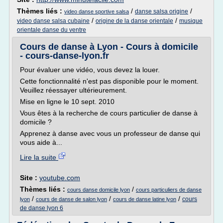
Thèmes liés :
/
/
danse salsa origine
video danse sportive salsa
/
/
video danse salsa cubaine
origine de la danse orientale
musique
orientale danse du ventre
Cours de danse à Lyon - Cours à domicile
- cours-danse-lyon.fr
Pour évaluer une vidéo, vous devez la louer.
Cette fonctionnalité n'est pas disponible pour le moment.
Veuillez réessayer ultérieurement.
Mise en ligne le 10 sept. 2010
Vous êtes à la recherche de cours particulier de danse à
domicile ?
Apprenez à danse avec vous un professeur de danse qui
vous aide à...
Lire la suite
Site :
youtube.com
Thèmes liés :
/
cours danse domicile lyon
cours particuliers de danse
/
/
/
cours
lyon
cours de danse de salon lyon
cours de danse latine lyon
de danse lyon 6