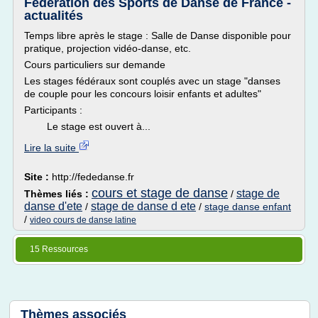
Fédération des Sports de Danse de France -
actualités
Temps libre après le stage : Salle de Danse disponible pour
pratique, projection vidéo-danse, etc.
Cours particuliers sur demande
Les stages fédéraux sont couplés avec un stage "danses
de couple pour les concours loisir enfants et adultes"
Participants :
Le stage est ouvert à...
Lire la suite
Site :
http://fededanse.fr
cours et stage de danse
stage de
Thèmes liés :
/
danse d'ete
stage de danse d ete
/
/
stage danse enfant
/
video cours de danse latine
15 Ressources
Thèmes associés