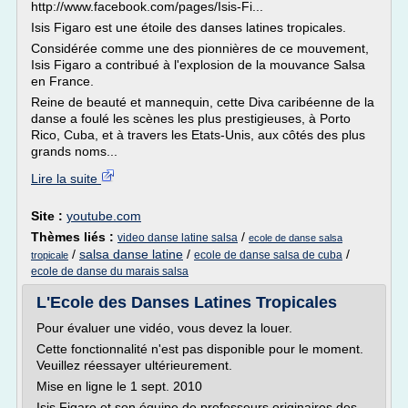
http://www.facebook.com/pages/Isis-Fi...
Isis Figaro est une étoile des danses latines tropicales.
Considérée comme une des pionnières de ce mouvement,
Isis Figaro a contribué à l'explosion de la mouvance Salsa
en France.
Reine de beauté et mannequin, cette Diva caribéenne de la
danse a foulé les scènes les plus prestigieuses, à Porto
Rico, Cuba, et à travers les Etats-Unis, aux côtés des plus
grands noms...
Lire la suite
Site :
youtube.com
Thèmes liés :
/
video danse latine salsa
ecole de danse salsa
/
salsa danse latine
/
/
ecole de danse salsa de cuba
tropicale
ecole de danse du marais salsa
L'Ecole des Danses Latines Tropicales
Pour évaluer une vidéo, vous devez la louer.
Cette fonctionnalité n'est pas disponible pour le moment.
Veuillez réessayer ultérieurement.
Mise en ligne le 1 sept. 2010
Isis Figaro et son équipe de professeurs originaires des