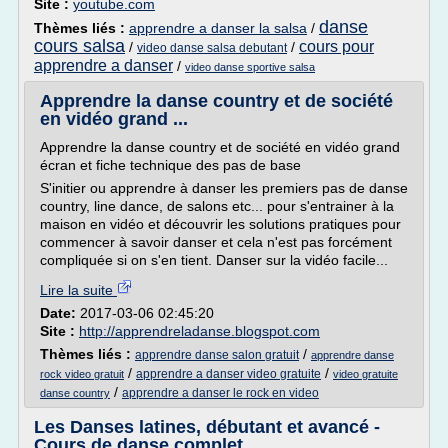
Site :
youtube.com
danse
Thèmes liés :
apprendre a danser la salsa
/
cours salsa
cours pour
/
/
video danse salsa debutant
apprendre a danser
/
video danse sportive salsa
Apprendre la danse country et de société
en vidéo grand ...
Apprendre la danse country et de société en vidéo grand
écran et fiche technique des pas de base
S'initier ou apprendre à danser les premiers pas de danse
country, line dance, de salons etc... pour s'entrainer à la
maison en vidéo et découvrir les solutions pratiques pour
commencer à savoir danser et cela n'est pas forcément
compliquée si on s'en tient. Danser sur la vidéo facile...
Lire la suite
Date:
2017-03-06 02:45:20
Site :
http://apprendreladanse.blogspot.com
Thèmes liés :
/
apprendre danse salon gratuit
apprendre danse
/
/
apprendre a danser video gratuite
rock video gratuit
video gratuite
/
apprendre a danser le rock en video
danse country
Les Danses latines, débutant et avancé -
Cours de danse complet