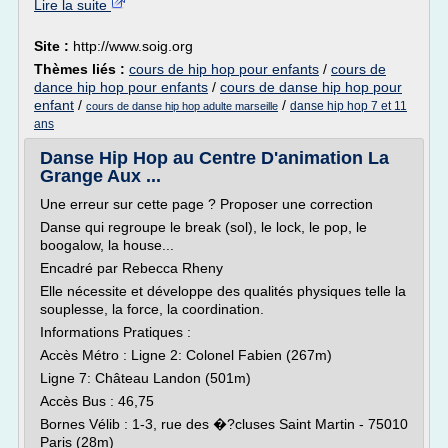
Lire la suite
Site :
http://www.soig.org
Thèmes liés :
cours de hip hop pour enfants
/
cours de
dance hip hop pour enfants
/
cours de danse hip hop pour
enfant
/
/
danse hip hop 7 et 11
cours de danse hip hop adulte marseille
ans
Danse Hip Hop au Centre D'animation La
Grange Aux ...
Une erreur sur cette page ? Proposer une correction
Danse qui regroupe le break (sol), le lock, le pop, le
boogalow, la house...
Encadré par Rebecca Rheny
Elle nécessite et développe des qualités physiques telle la
souplesse, la force, la coordination.
Informations Pratiques :
Accès Métro : Ligne 2: Colonel Fabien (267m)
Ligne 7: Château Landon (501m)
Accès Bus : 46,75
Bornes Vélib : 1-3, rue des �?cluses Saint Martin - 75010
Paris (28m)