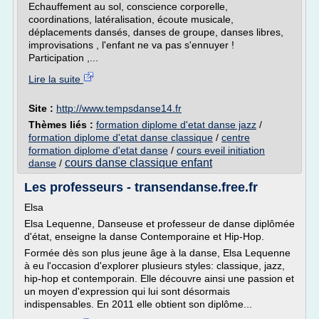
Echauffement au sol, conscience corporelle,
coordinations, latéralisation, écoute musicale,
déplacements dansés, danses de groupe, danses libres,
improvisations , l'enfant ne va pas s'ennuyer !
Participation ,...
Lire la suite
Site :
http://www.tempsdanse14.fr
Thèmes liés :
formation diplome d'etat danse jazz
/
formation diplome d'etat danse classique
/
centre
formation diplome d'etat danse
/
cours eveil initiation
cours danse classique enfant
danse
/
Les professeurs - transendanse.free.fr
Elsa
Elsa Lequenne, Danseuse et professeur de danse diplômée
d'état, enseigne la danse Contemporaine et Hip-Hop.
Formée dès son plus jeune âge à la danse, Elsa Lequenne
à eu l'occasion d'explorer plusieurs styles: classique, jazz,
hip-hop et contemporain. Elle découvre ainsi une passion et
un moyen d'expression qui lui sont désormais
indispensables. En 2011 elle obtient son diplôme...