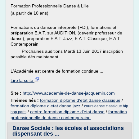
Formation Professionnelle Danse à Lille
(à partir de 10 ans)
Formations du danseur interprète (FDI), formations et
préparation E.A.T. sur AUDITION, (devenir professeur de
danse), préparation E.A.T. Jazz, E.A.T. Classique, E.A.T.
Contemporain
Prochaines auditions Mardi 13 Juin 2017 inscription
possible dés maintenant
L'Académie est centre de formation continue:...
Lire la suite
Site :
http://www.academie-de-danse-jacquemin.com
Thèmes liés :
formation diplome d'etat danse classique
/
formation diplome d'etat danse jazz
/
cours danse classique hip
/
centre formation diplome d'etat danse
/
formation
hop paris
professionnelle de danse contemporaine
Danse Sociale : les écoles et associations
dispensant des ...