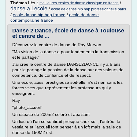
Thèmes liés :
/
meilleures ecoles de danse classique en france
danse a l ecole
/
ecole de danse hip hop professionnelle paris
/
ecole danse hip hop france
/
ecole de danse
contemporaine france
Danse 2 Dance, école de danse à Toulouse
et centre de ...
Découvrez le centre de danse de Ray Morvan
"Ma vision de la danse a pour fondements la transmission
et le partage."
J'ai créé le centre de danse DANSE2DANCE il y a 6 ans
pour le partage la passion de la danse sur des valeurs de
compétence, de confiance et de respect.
Une école, aussi prestigieuse soit-elle, n'est rien sans les
forces vives que représentent les professeurs qui y
enseignent.
Ray
"photo_accueil"
Un espace de 200m2 coloré et apaisant
Un lieu où l'on se sentirait presque chez soi ; l'entrée, le
vestiaire et l'accueil font penser à un loft mais la salle de
danse de 150M2 est...