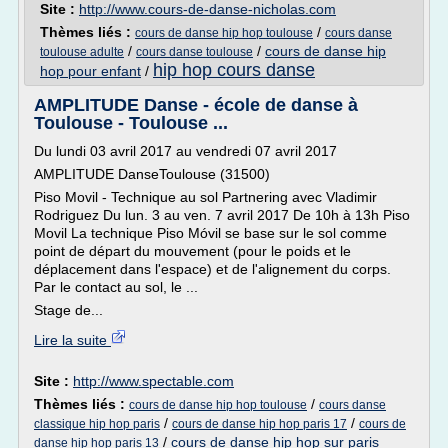
Site :
http://www.cours-de-danse-nicholas.com
Thèmes liés :
/
cours de danse hip hop toulouse
cours danse
/
/
cours de danse hip
toulouse adulte
cours danse toulouse
hip hop cours danse
hop pour enfant
/
AMPLITUDE Danse - école de danse à
Toulouse - Toulouse ...
Du lundi 03 avril 2017 au vendredi 07 avril 2017
AMPLITUDE DanseToulouse (31500)
Piso Movil - Technique au sol Partnering avec Vladimir
Rodriguez Du lun. 3 au ven. 7 avril 2017 De 10h à 13h Piso
Movil La technique Piso Móvil se base sur le sol comme
point de départ du mouvement (pour le poids et le
déplacement dans l'espace) et de l'alignement du corps.
Par le contact au sol, le ...
Stage de...
Lire la suite
Site :
http://www.spectable.com
Thèmes liés :
/
cours de danse hip hop toulouse
cours danse
/
/
classique hip hop paris
cours de danse hip hop paris 17
cours de
/
cours de danse hip hop sur paris
danse hip hop paris 13