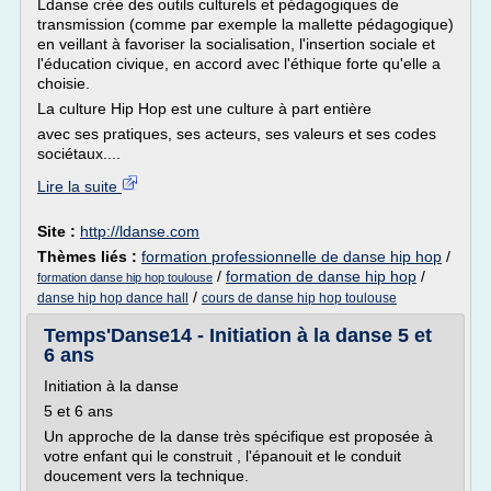
Ldanse crée des outils culturels et pédagogiques de
transmission (comme par exemple la mallette pédagogique)
en veillant à favoriser la socialisation, l'insertion sociale et
l'éducation civique, en accord avec l'éthique forte qu'elle a
choisie.
La culture Hip Hop est une culture à part entière
avec ses pratiques, ses acteurs, ses valeurs et ses codes
sociétaux....
Lire la suite
Site :
http://ldanse.com
Thèmes liés :
formation professionnelle de danse hip hop
/
/
formation de danse hip hop
/
formation danse hip hop toulouse
/
danse hip hop dance hall
cours de danse hip hop toulouse
Temps'Danse14 - Initiation à la danse 5 et
6 ans
Initiation à la danse
5 et 6 ans
Un approche de la danse très spécifique est proposée à
votre enfant qui le construit , l'épanouit et le conduit
doucement vers la technique.