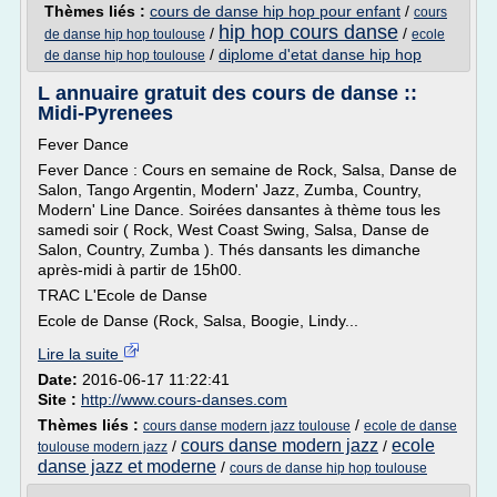
Thèmes liés :
cours de danse hip hop pour enfant
/
cours
hip hop cours danse
/
/
de danse hip hop toulouse
ecole
/
diplome d'etat danse hip hop
de danse hip hop toulouse
L annuaire gratuit des cours de danse ::
Midi-Pyrenees
Fever Dance
Fever Dance : Cours en semaine de Rock, Salsa, Danse de
Salon, Tango Argentin, Modern' Jazz, Zumba, Country,
Modern' Line Dance. Soirées dansantes à thème tous les
samedi soir ( Rock, West Coast Swing, Salsa, Danse de
Salon, Country, Zumba ). Thés dansants les dimanche
après-midi à partir de 15h00.
TRAC L'Ecole de Danse
Ecole de Danse (Rock, Salsa, Boogie, Lindy...
Lire la suite
Date:
2016-06-17 11:22:41
Site :
http://www.cours-danses.com
Thèmes liés :
/
cours danse modern jazz toulouse
ecole de danse
cours danse modern jazz
ecole
/
/
toulouse modern jazz
danse jazz et moderne
/
cours de danse hip hop toulouse