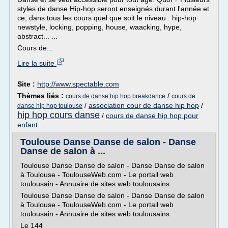
styles de danse Hip-hop seront enseignés durant l'année et
ce, dans tous les cours quel que soit le niveau : hip-hop
newstyle, locking, popping, house, waacking, hype,
abstract... ...
Cours de...
Lire la suite
Site :
http://www.spectable.com
Thèmes liés :
/
cours de danse hip hop breakdance
cours de
/
association cour de danse hip hop
/
danse hip hop toulouse
hip hop cours danse
/
cours de danse hip hop pour
enfant
Toulouse Danse Danse de salon - Danse
Danse de salon à ...
Toulouse Danse Danse de salon - Danse Danse de salon
à Toulouse - ToulouseWeb.com - Le portail web
toulousain - Annuaire de sites web toulousains
Toulouse Danse Danse de salon - Danse Danse de salon
à Toulouse - ToulouseWeb.com - Le portail web
toulousain - Annuaire de sites web toulousains
Le 144