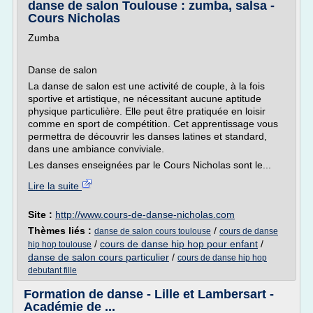
danse de salon Toulouse : zumba, salsa -
Cours Nicholas
Zumba
Danse de salon
La danse de salon est une activité de couple, à la fois
sportive et artistique, ne nécessitant aucune aptitude
physique particulière. Elle peut être pratiquée en loisir
comme en sport de compétition. Cet apprentissage vous
permettra de découvrir les danses latines et standard,
dans une ambiance conviviale.
Les danses enseignées par le Cours Nicholas sont le...
Lire la suite
Site :
http://www.cours-de-danse-nicholas.com
Thèmes liés :
/
danse de salon cours toulouse
cours de danse
/
cours de danse hip hop pour enfant
/
hip hop toulouse
danse de salon cours particulier
/
cours de danse hip hop
debutant fille
Formation de danse - Lille et Lambersart -
Académie de ...