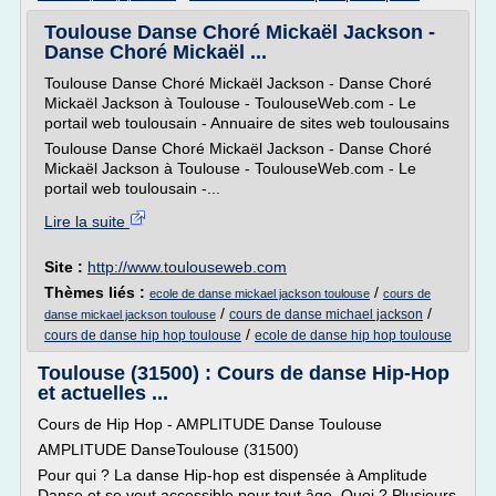
Toulouse Danse Choré Mickaël Jackson -
Danse Choré Mickaël ...
Toulouse Danse Choré Mickaël Jackson - Danse Choré
Mickaël Jackson à Toulouse - ToulouseWeb.com - Le
portail web toulousain - Annuaire de sites web toulousains
Toulouse Danse Choré Mickaël Jackson - Danse Choré
Mickaël Jackson à Toulouse - ToulouseWeb.com - Le
portail web toulousain -...
Lire la suite
Site :
http://www.toulouseweb.com
Thèmes liés :
/
ecole de danse mickael jackson toulouse
cours de
/
/
cours de danse michael jackson
danse mickael jackson toulouse
/
cours de danse hip hop toulouse
ecole de danse hip hop toulouse
Toulouse (31500) : Cours de danse Hip-Hop
et actuelles ...
Cours de Hip Hop - AMPLITUDE Danse Toulouse
AMPLITUDE DanseToulouse (31500)
Pour qui ? La danse Hip-hop est dispensée à Amplitude
Danse et se veut accessible pour tout âge. Quoi ? Plusieurs