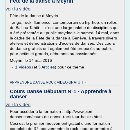
Fête de la danse à Meyrin
voir la vidéo
Fête de la danse à Meyrin
Tango, rock, flamenco, contemporain ou hip-hop, en roller,
de Bali ou Tahiti … c’est une large palette de disciplines qui
a été présentée au public meyrinois le samedi 14 mai, dans
le cadre de la Fête de la danse à Genève, à travers divers
ateliers et démonstrations d’écoles de danses. Des cours
de danse gratuits ont également été proposés au public,
pour petits et grands, débutants ou passionnés!
Meyrin, le 14 mai 2016
→
1 Vidéos
(et
5 Articles
) pour ce thème
APPRENDRE DANSE ROCK VIDEO GRATUIT »
Cours Danse Débutant N°1 - Apprendre à
danser
voir la vidéo
Pour accéder à la formation : http://www.bien-
danser.com/cours-de-danse-rock-tour-basics.html
Ceci est le premier mouvement gratuit d'une formation
complète de 37 mouvements de rock, pour apprendre à