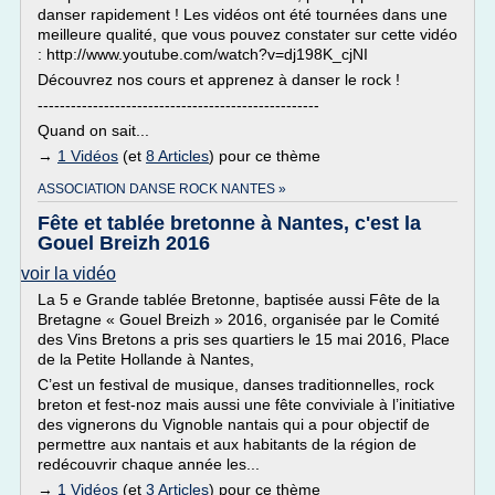
danser rapidement ! Les vidéos ont été tournées dans une
meilleure qualité, que vous pouvez constater sur cette vidéo
: http://www.youtube.com/watch?v=dj198K_cjNI
Découvrez nos cours et apprenez à danser le rock !
---------------------------------------------------
Quand on sait...
→
1 Vidéos
(et
8 Articles
) pour ce thème
ASSOCIATION DANSE ROCK NANTES »
Fête et tablée bretonne à Nantes, c'est la
Gouel Breizh 2016
voir la vidéo
La 5 e Grande tablée Bretonne, baptisée aussi Fête de la
Bretagne « Gouel Breizh » 2016, organisée par le Comité
des Vins Bretons a pris ses quartiers le 15 mai 2016, Place
de la Petite Hollande à Nantes,
C’est un festival de musique, danses traditionnelles, rock
breton et fest-noz mais aussi une fête conviviale à l’initiative
des vignerons du Vignoble nantais qui a pour objectif de
permettre aux nantais et aux habitants de la région de
redécouvrir chaque année les...
→
1 Vidéos
(et
3 Articles
) pour ce thème