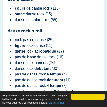
cours
de
danse rock
(113)
stage
danse rock
(15)
danse
de
salon
rock
(55)
danse rock n roll
rock
pas de
danse
(25)
figure
rock danse
(11)
danse rock
acrobatique
(27)
pas de
base
danse rock
(16)
danse rock
passes
(24)
danse rock
debutant
(30)
pas de
danse rock
6 temps
(7)
pas de
danse rock
debutant
(11)
pas de
danse rock
4 temps
(7)
pas de
danse rock
n roll debutant
(7)
En poursuivant votre navigation sur ce site, vous acceptez
figure
de
danse rock
acrobatique
(1)
X
l'utilisation de cookies pour vous proposer des contenus et
services adaptés à vos centres d'intérêts.
En savoir plus