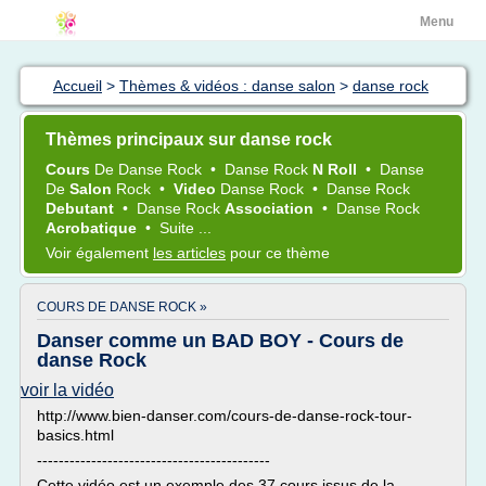
Menu
Accueil
>
Thèmes & vidéos : danse salon
>
danse rock
Thèmes principaux sur danse rock
Cours
De
Danse Rock
•
Danse Rock
N Roll
•
Danse
De
Salon
Rock
•
Video
Danse Rock
•
Danse Rock
Debutant
•
Danse Rock
Association
•
Danse Rock
Acrobatique
•
Suite ...
Voir également
les articles
pour ce thème
COURS DE DANSE ROCK »
Danser comme un BAD BOY - Cours de
danse Rock
voir la vidéo
http://www.bien-danser.com/cours-de-danse-rock-tour-
basics.html
-------------------------------------------
Cette vidéo est un exemple des 37 cours issus de la