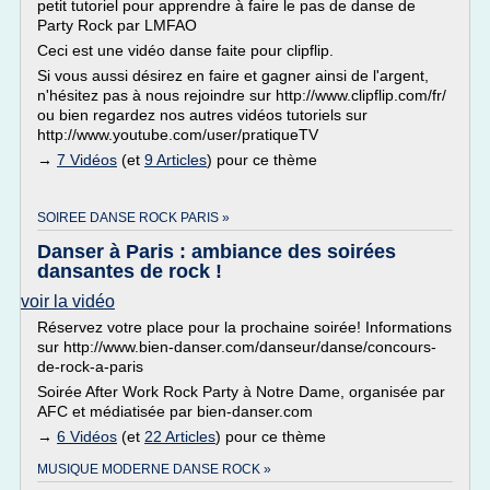
petit tutoriel pour apprendre à faire le pas de danse de
Party Rock par LMFAO
Ceci est une vidéo danse faite pour clipflip.
Si vous aussi désirez en faire et gagner ainsi de l'argent,
n'hésitez pas à nous rejoindre sur http://www.clipflip.com/fr/
ou bien regardez nos autres vidéos tutoriels sur
http://www.youtube.com/user/pratiqueTV
→
7 Vidéos
(et
9 Articles
) pour ce thème
SOIREE DANSE ROCK PARIS »
Danser à Paris : ambiance des soirées
dansantes de rock !
voir la vidéo
Réservez votre place pour la prochaine soirée! Informations
sur http://www.bien-danser.com/danseur/danse/concours-
de-rock-a-paris
Soirée After Work Rock Party à Notre Dame, organisée par
AFC et médiatisée par bien-danser.com
→
6 Vidéos
(et
22 Articles
) pour ce thème
MUSIQUE MODERNE DANSE ROCK »