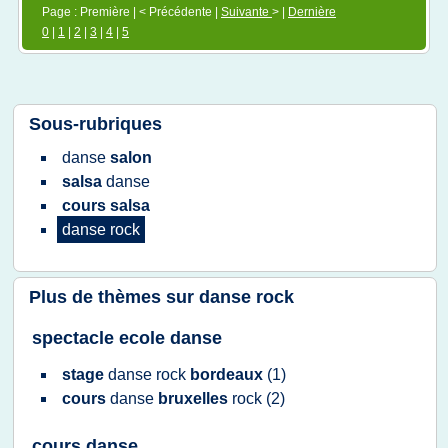
Page : Première | < Précédente |
Suivante
> |
Dernière
0
|
1
|
2
|
3
|
4
|
5
Sous-rubriques
danse
salon
salsa
danse
cours salsa
danse rock
Plus de thèmes sur
danse rock
spectacle ecole danse
stage
danse rock
bordeaux
(1)
cours
danse
bruxelles
rock
(2)
cours danse