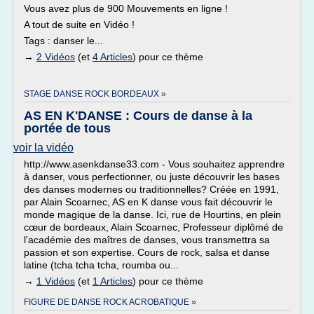
Vous avez plus de 900 Mouvements en ligne !
A tout de suite en Vidéo !
Tags : danser le...
→
2 Vidéos
(et
4 Articles
) pour ce thème
STAGE DANSE ROCK BORDEAUX »
AS EN K'DANSE : Cours de danse à la
portée de tous
voir la vidéo
http://www.asenkdanse33.com - Vous souhaitez apprendre
à danser, vous perfectionner, ou juste découvrir les bases
des danses modernes ou traditionnelles? Créée en 1991,
par Alain Scoarnec, AS en K danse vous fait découvrir le
monde magique de la danse. Ici, rue de Hourtins, en plein
cœur de bordeaux, Alain Scoarnec, Professeur diplômé de
l'académie des maîtres de danses, vous transmettra sa
passion et son expertise. Cours de rock, salsa et danse
latine (tcha tcha tcha, roumba ou...
→
1 Vidéos
(et
1 Articles
) pour ce thème
FIGURE DE DANSE ROCK ACROBATIQUE »