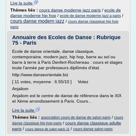
Lire la suite
Thèmes liés :
cours danse moderne jazz paris
/
ecole de
danse moderne hip hop
/
/
ecole de danse moderne jazz a paris
cours danse modern jazz
/
cours danse classique hip hop
paris
Annuaire des Ecoles de Danse : Rubrique
75 - Paris
Ecole de danse orientale, danse classique,
contemporaine, modern jazz, hip hop, barre au sol ou
barre à terre à Paris Denfert-Rochereau : cours et stages
toute l'année par professeurs diplômés d'état.
http://www.danseorientale.biz
[ 11 votes, moyenne : 6.55/10 ] Votez
Anjaliom
Anjaliom est le centre de danse de référence dans le XIX
et Xème arrondissement à Paris. Cours...
Lire la suite
Thèmes liés :
/
association cours de danse de salon paris
cours
/
cours danse classique adulte
danse classique hip hop paris
paris
/
/
cours danse salon paris
cours danse de salon paris 11