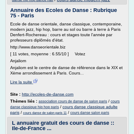
danse hip hop dance hall
Annuaire des Ecoles de Danse : Rubrique
75 - Paris
Ecole de danse orientale, danse classique, contemporaine,
modern jazz, hip hop, barre au sol ou barre à terre à Paris
Denfert-Rochereau : cours et stages toute l'année par
professeurs diplômés d'état.
http://www.danseorientale.biz
[ 11 votes, moyenne : 6.55/10 ] Votez
Anjaliom
Anjaliom est le centre de danse de référence dans le XIX et
Xème arrondissement à Paris. Cours...
Lire la suite
Site :
http://ecoles-de-danse.com
Thèmes liés :
/
association cours de danse de salon paris
cours
/
cours danse classique adulte
danse classique hip hop paris
paris
/
/
cours danse salon paris
cours danse de salon paris 11
L annuaire gratuit des cours de danse ::
Ile-de-France ...