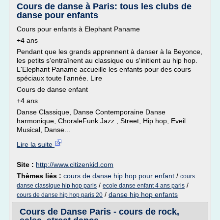
Cours de danse à Paris: tous les clubs de
danse pour enfants
Cours pour enfants à Elephant Paname
+4 ans
Pendant que les grands apprennent à danser à la Beyonce,
les petits s'entraînent au classique ou s'initient au hip hop.
L'Elephant Paname accueille les enfants pour des cours
spéciaux toute l'année. Lire
Cours de danse enfant
+4 ans
Danse Classique, Danse Contemporaine Danse
harmonique, ChoraleFunk Jazz , Street, Hip hop, Eveil
Musical, Danse...
Lire la suite
Site :
http://www.citizenkid.com
Thèmes liés :
cours de danse hip hop pour enfant
/
cours
/
/
danse classique hip hop paris
ecole danse enfant 4 ans paris
/
danse hip hop enfants
cours de danse hip hop paris 20
Cours de Danse Paris - cours de rock,