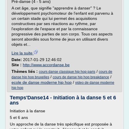
Pré-danse (4 - 5 ans)
A cet âge, que signifie "apprendre à danser" ? Le
développement psychomoteur de l'enfant est parvenu à
un certain stade qui lui permet des acquisitions
constructives par ses réactions au rythme, par
l'exploration de l'espace et par la connaissance
progressive des parties de son corps. Tous ces aspects
seront abordés sous forme de jeux en utilisant divers
objets et...
Lire la suite
Date:
2017-01-29 12:46:02
Site :
http://www.accordanse.be
Thèmes liés :
/
cours danse classique hip hop paris
cours de
/
/
danse hip hop bruxelles
cours de danse hip hop breakdance
ecole de danse moderne hip hop
/
video de danse moderne
hip hop
Temps'Danse14 - Initiation à la danse 5 et 6
ans
Initiation à la danse
5 et 6 ans
Un approche de la danse très spécifique est proposée à