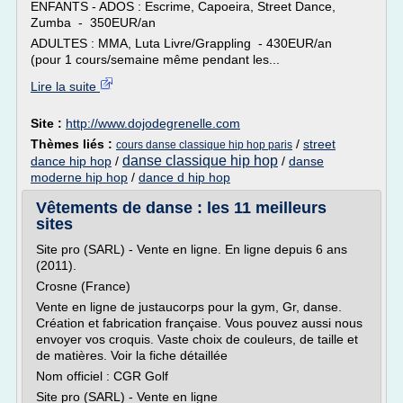
ENFANTS - ADOS : Escrime, Capoeira, Street Dance,
Zumba - 350EUR/an
ADULTES : MMA, Luta Livre/Grappling - 430EUR/an
(pour 1 cours/semaine même pendant les...
Lire la suite
Site :
http://www.dojodegrenelle.com
Thèmes liés :
/
street
cours danse classique hip hop paris
danse classique hip hop
dance hip hop
/
/
danse
moderne hip hop
/
dance d hip hop
Vêtements de danse : les 11 meilleurs
sites
Site pro (SARL) - Vente en ligne. En ligne depuis 6 ans
(2011).
Crosne (France)
Vente en ligne de justaucorps pour la gym, Gr, danse.
Création et fabrication française. Vous pouvez aussi nous
envoyer vos croquis. Vaste choix de couleurs, de taille et
de matières. Voir la fiche détaillée
Nom officiel : CGR Golf
Site pro (SARL) - Vente en ligne