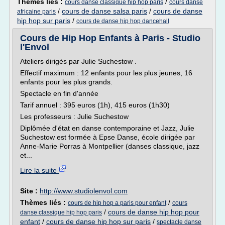
Thèmes liés :
/
cours danse classique hip hop paris
cours danse
/
cours de danse salsa paris
/
cours de danse
africaine paris
hip hop sur paris
/
cours de danse hip hop dancehall
Cours de Hip Hop Enfants à Paris - Studio
l'Envol
Ateliers dirigés par Julie Suchestow .
Effectif maximum : 12 enfants pour les plus jeunes, 16
enfants pour les plus grands.
Spectacle en fin d'année
Tarif annuel : 395 euros (1h), 415 euros (1h30)
Les professeurs : Julie Suchestow
Diplômée d'état en danse contemporaine et Jazz, Julie
Suchestow est formée à Epse Danse, école dirigée par
Anne-Marie Porras à Montpellier (danses classique, jazz
et...
Lire la suite
Site :
http://www.studiolenvol.com
Thèmes liés :
/
cours de hip hop a paris pour enfant
cours
/
cours de danse hip hop pour
danse classique hip hop paris
enfant
/
cours de danse hip hop sur paris
/
spectacle danse