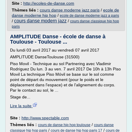
Site :
http://ecoles-de-danse.com
Thèmes liés :
cours danse moderne jazz paris
/
ecole de
danse moderne hip hop
/
ecole de danse moderne jazz a paris
cours danse modern jazz
/
/
cours danse classique hip hop
paris
AMPLITUDE Danse - école de danse à
Toulouse - Toulouse ...
Du lundi 03 avril 2017 au vendredi 07 avril 2017
AMPLITUDE DanseToulouse (31500)
Piso Movil - Technique au sol Partnering avec Vladimir
Rodriguez Du lun. 3 au ven. 7 avril 2017 De 10h à 13h Piso
Movil La technique Piso Móvil se base sur le sol comme
point de départ du mouvement (pour le poids et le
déplacement dans l'espace) et de l'alignement du corps.
Par le contact au sol, le ...
Stage de...
Lire la suite
Site :
http://www.spectable.com
Thèmes liés :
/
cours de danse hip hop toulouse
cours danse
/
/
classique hip hop paris
cours de danse hip hop paris 17
cours de