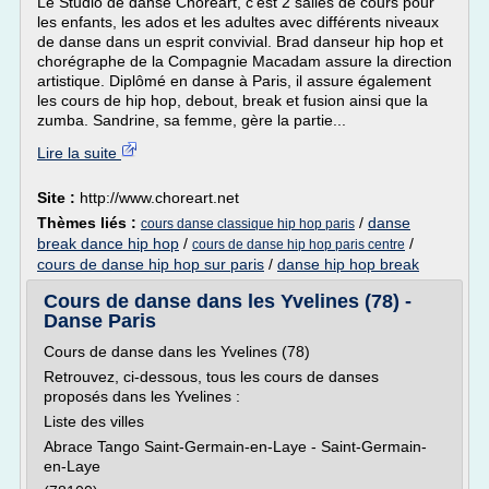
Le Studio de danse Choreart, c'est 2 salles de cours pour
les enfants, les ados et les adultes avec différents niveaux
de danse dans un esprit convivial. Brad danseur hip hop et
chorégraphe de la Compagnie Macadam assure la direction
artistique. Diplômé en danse à Paris, il assure également
les cours de hip hop, debout, break et fusion ainsi que la
zumba. Sandrine, sa femme, gère la partie...
Lire la suite
Site :
http://www.choreart.net
Thèmes liés :
/
danse
cours danse classique hip hop paris
break dance hip hop
/
/
cours de danse hip hop paris centre
cours de danse hip hop sur paris
/
danse hip hop break
Cours de danse dans les Yvelines (78) -
Danse Paris
Cours de danse dans les Yvelines (78)
Retrouvez, ci-dessous, tous les cours de danses
proposés dans les Yvelines :
Liste des villes
Abrace Tango Saint-Germain-en-Laye - Saint-Germain-
en-Laye