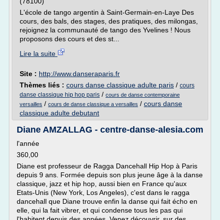
(78100)
L'école de tango argentin à Saint-Germain-en-Laye Des
cours, des bals, des stages, des pratiques, des milongas,
rejoignez la communauté de tango des Yvelines ! Nous
proposons des cours et des st...
Lire la suite
Site :
http://www.danseraparis.fr
Thèmes liés :
cours danse classique adulte paris
/
cours
/
danse classique hip hop paris
cours de danse contemporaine
/
/
cours danse
versailles
cours de danse classique a versailles
classique adulte debutant
Diane AMZALLAG - centre-danse-alesia.com
l'année
360,00
Diane est professeur de Ragga Dancehall Hip Hop à Paris
depuis 9 ans. Formée depuis son plus jeune âge à la danse
classique, jazz et hip hop, aussi bien en France qu'aux
Etats-Unis (New York, Los Angeles), c'est dans le ragga
dancehall que Diane trouve enfin la danse qui fait écho en
elle, qui la fait vibrer, et qui condense tous les pas qui
l'habitent depuis des années. Venez découvrir, sur des...