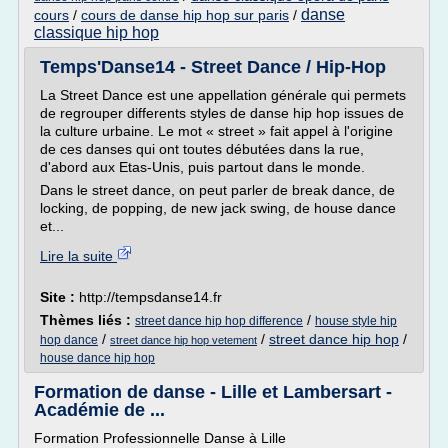
danse
cours
/
cours de danse hip hop sur paris
/
classique hip hop
Temps'Danse14 - Street Dance / Hip-Hop
La Street Dance est une appellation générale qui permets
de regrouper differents styles de danse hip hop issues de
la culture urbaine. Le mot « street » fait appel à l'origine
de ces danses qui ont toutes débutées dans la rue,
d'abord aux Etas-Unis, puis partout dans le monde.
Dans le street dance, on peut parler de break dance, de
locking, de popping, de new jack swing, de house dance
et...
Lire la suite
Site :
http://tempsdanse14.fr
Thèmes liés :
/
street dance hip hop difference
house style hip
/
/
street dance hip hop
/
hop dance
street dance hip hop vetement
house dance hip hop
Formation de danse - Lille et Lambersart -
Académie de ...
Formation Professionnelle Danse à Lille