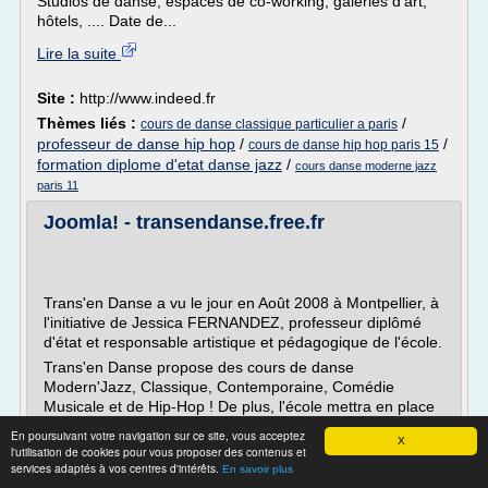
Studios de danse, espaces de co-working, galeries d'art,
hôtels, .... Date de...
Lire la suite
Site :
http://www.indeed.fr
Thèmes liés :
/
cours de danse classique particulier a paris
professeur de danse hip hop
/
/
cours de danse hip hop paris 15
formation diplome d'etat danse jazz
/
cours danse moderne jazz
paris 11
Joomla! - transendanse.free.fr
Trans'en Danse a vu le jour en Août 2008 à Montpellier, à
l'initiative de Jessica FERNANDEZ, professeur diplômé
d'état et responsable artistique et pédagogique de l'école.
Trans'en Danse propose des cours de danse
Modern'Jazz, Classique, Contemporaine, Comédie
Musicale et de Hip-Hop ! De plus, l'école mettra en place
dès la rentrée des cours de remise en forme :...
En poursuivant votre navigation sur ce site, vous acceptez
X
l'utilisation de cookies pour vous proposer des contenus et
Lire la suite
services adaptés à vos centres d'intérêts.
En savoir plus
Date:
2017-03-07 01:45:46