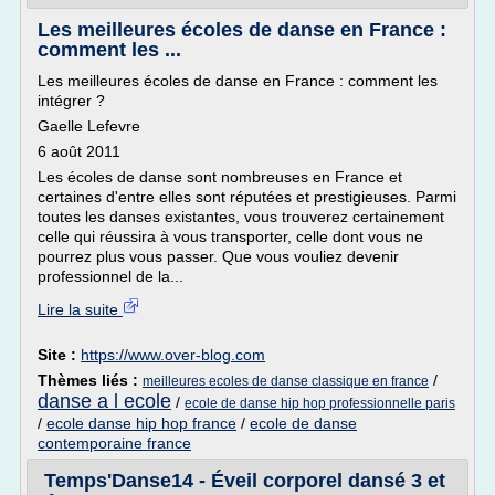
Les meilleures écoles de danse en France :
comment les ...
Les meilleures écoles de danse en France : comment les
intégrer ?
Gaelle Lefevre
6 août 2011
Les écoles de danse sont nombreuses en France et
certaines d'entre elles sont réputées et prestigieuses. Parmi
toutes les danses existantes, vous trouverez certainement
celle qui réussira à vous transporter, celle dont vous ne
pourrez plus vous passer. Que vous vouliez devenir
professionnel de la...
Lire la suite
Site :
https://www.over-blog.com
Thèmes liés :
/
meilleures ecoles de danse classique en france
danse a l ecole
/
ecole de danse hip hop professionnelle paris
/
ecole danse hip hop france
/
ecole de danse
contemporaine france
Temps'Danse14 - Éveil corporel dansé 3 et