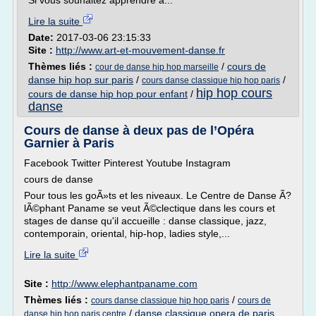
Si vous souhaitez apprendre à...
Lire la suite
Date:
2017-03-06 23:15:33
Site :
http://www.art-et-mouvement-danse.fr
Thèmes liés :
/
cours de
cour de danse hip hop marseille
danse hip hop sur paris
/
/
cours danse classique hip hop paris
hip hop cours
cours de danse hip hop pour enfant
/
danse
Cours de danse à deux pas de l’Opéra
Garnier à Paris
Facebook Twitter Pinterest Youtube Instagram
cours de danse
Pour tous les goÃ»ts et les niveaux. Le Centre de Danse Ã?
lÃ©phant Paname se veut Ã©clectique dans les cours et
stages de danse qu'il accueille : danse classique, jazz,
contemporain, oriental, hip-hop, ladies style,...
Lire la suite
Site :
http://www.elephantpaname.com
Thèmes liés :
/
cours danse classique hip hop paris
cours de
/
danse classique opera de paris
danse hip hop paris centre