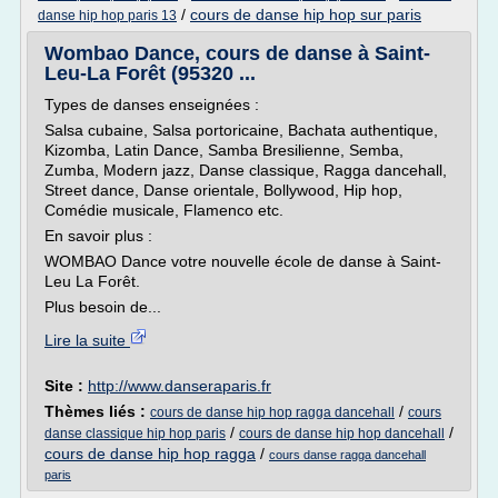
/
cours de danse hip hop sur paris
danse hip hop paris 13
Wombao Dance, cours de danse à Saint-
Leu-La Forêt (95320 ...
Types de danses enseignées :
Salsa cubaine, Salsa portoricaine, Bachata authentique,
Kizomba, Latin Dance, Samba Bresilienne, Semba,
Zumba, Modern jazz, Danse classique, Ragga dancehall,
Street dance, Danse orientale, Bollywood, Hip hop,
Comédie musicale, Flamenco etc.
En savoir plus :
WOMBAO Dance votre nouvelle école de danse à Saint-
Leu La Forêt.
Plus besoin de...
Lire la suite
Site :
http://www.danseraparis.fr
Thèmes liés :
/
cours de danse hip hop ragga dancehall
cours
/
/
danse classique hip hop paris
cours de danse hip hop dancehall
cours de danse hip hop ragga
/
cours danse ragga dancehall
paris