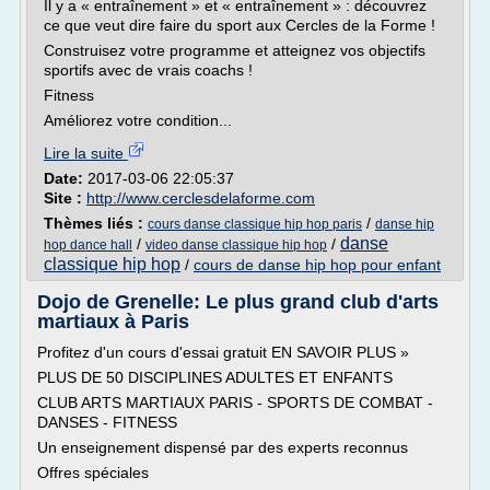
Il y a « entraînement » et « entraînement » : découvrez
ce que veut dire faire du sport aux Cercles de la Forme !
Construisez votre programme et atteignez vos objectifs
sportifs avec de vrais coachs !
Fitness
Améliorez votre condition...
Lire la suite
Date:
2017-03-06 22:05:37
Site :
http://www.cerclesdelaforme.com
Thèmes liés :
/
cours danse classique hip hop paris
danse hip
danse
/
/
hop dance hall
video danse classique hip hop
classique hip hop
/
cours de danse hip hop pour enfant
Dojo de Grenelle: Le plus grand club d'arts
martiaux à Paris
Profitez d'un cours d'essai gratuit EN SAVOIR PLUS »
PLUS DE 50 DISCIPLINES ADULTES ET ENFANTS
CLUB ARTS MARTIAUX PARIS - SPORTS DE COMBAT -
DANSES - FITNESS
Un enseignement dispensé par des experts reconnus
Offres spéciales