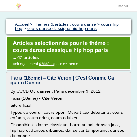
Menu
Accueil
>
Thèmes & articles : cours danse
>
cours hip
hop
>
cours danse classique hip hop paris
Articles sélectionnés pour le thème :
cours danse classique hip hop paris
47 articles
→
Voir également
4 Vidéos
pour ce thème
Paris (18ème) – Cité Véron | C'est Comme Ca
qu'on Danse
By CCCD Où danser , Paris décembre 9, 2012
Paris (18ème) - Cité Véron
Site officiel
Types de cours : cours open, Ouvert aux débutants, cours
enfants, cours ados, cours adultes
Disponibles : danse classique, barre au sol, danses jazz,
hip hop et danses urbaines, danse contemporaine, danses
du monde