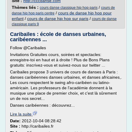
Site :
http://cccdanse.com
Thèmes liés :
/
cours danse classique hip hop paris
cours de
/
cours de danse hip hop pour
danse hip hop paris centre
enfant
/
cours de danse hip hop sur paris
/
cours de danse
classique paris 9
Caribailes : école de danses urbaines,
caribéennes ...
Follow @Caribailes
Invitations Gratuites cours, soirées et spectacles:
enregistre-toi en haut et à droite ! Plus de Bons Plans
gratuits: inscrivez-vous et suivez-nous sur twitter ...
Caribailes propose 3 univers de cours de danses à Paris :
danses caribéennes danses urbaines, et danses africaines,.
Les cours respectent le swing afro-caribéen ou latino-
américain. Les professeurs de l'académie donnent à la
musique une place de premier choix, et c'est là sûrement
un de nos secret...
Danses caribéennes : découvrez...
Lire la suite
Date:
2012-10-04 08:28:42
Site :
http://caribailes.fr