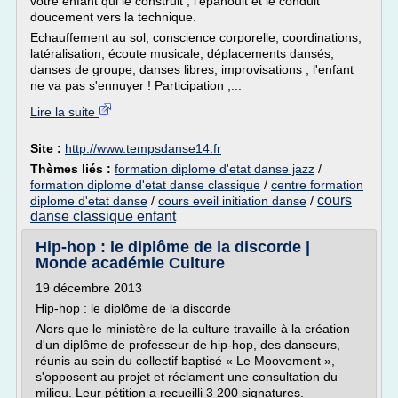
votre enfant qui le construit , l'épanouit et le conduit
doucement vers la technique.
Echauffement au sol, conscience corporelle, coordinations,
latéralisation, écoute musicale, déplacements dansés,
danses de groupe, danses libres, improvisations , l'enfant
ne va pas s'ennuyer ! Participation ,...
Lire la suite
Site :
http://www.tempsdanse14.fr
Thèmes liés :
formation diplome d'etat danse jazz
/
formation diplome d'etat danse classique
/
centre formation
cours
diplome d'etat danse
/
cours eveil initiation danse
/
danse classique enfant
Hip-hop : le diplôme de la discorde |
Monde académie Culture
19 décembre 2013
Hip-hop : le diplôme de la discorde
Alors que le ministère de la culture travaille à la création
d'un diplôme de professeur de hip-hop, des danseurs,
réunis au sein du collectif baptisé « Le Moovement »,
s'opposent au projet et réclament une consultation du
milieu. Leur pétition a recueilli 3 200 signatures.