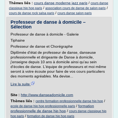
Thèmes liés :
cours danse moderne jazz paris
/
cours danse
/
/
classique hip hop paris
association cours de danse de salon paris
/
cours de danse rock salsa paris
cours danse salon paris
Professeur de danse à domicile –
Sélection
Professeur de danse à domicile - Galerie
Tiphaine
Professeur de danse et Chorégraphe
Diplômée d'état de professeur de danse, danseuse
professionnelle et dirigeante de Danse à domicile,
j'enseigne depuis 10 ans à domicile ainsi qu'au sein
d'écoles de danse. L'équipe de professeurs et moi même
seront à votre écoute pour faire de vos cours particuliers
des moments agréables. Ma devise...
Lire la suite
Site :
http://www.danseadomicile.com
Thèmes liés :
/
centre formation professionnelle danse hip hop
/
formation
ecole de danse hip hop professionnelle paris
professionnelle de danse hip hop
/
cours danse classique hip
/
hop paris
formation de danse hip hop paris