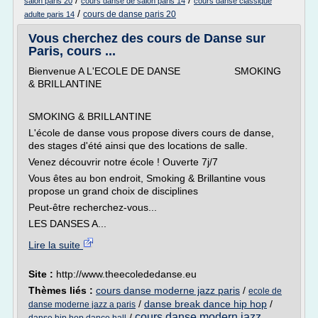
/
/
salon paris 20
cours danse de salon paris 14
cours danse classique
/
cours de danse paris 20
adulte paris 14
Vous cherchez des cours de Danse sur
Paris, cours ...
Bienvenue A L'ECOLE DE DANSE SMOKING
& BRILLANTINE
SMOKING & BRILLANTINE
L'école de danse vous propose divers cours de danse,
des stages d'été ainsi que des locations de salle.
Venez découvrir notre école ! Ouverte 7j/7
Vous êtes au bon endroit, Smoking & Brillantine vous
propose un grand choix de disciplines
Peut-être recherchez-vous...
LES DANSES A...
Lire la suite
Site :
http://www.theecolededanse.eu
Thèmes liés :
cours danse moderne jazz paris
/
ecole de
/
danse break dance hip hop
/
danse moderne jazz a paris
cours danse modern jazz
/