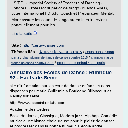
I.S.T.D. - Imperial Society of Teachers of Dancing -
Londres, Professor superior de tango (Buenos Aires),
Juge International I.D.S.F., Coach et Préparateur Mental.
Marc assure les cours de tango argentin et intervient
ponctuellement pour les...
Lire la suite
Site :
http://cergy-danse.com
danse de salon cours
Thèmes liés :
/
cours danse salon
/
/
paris
championnat de france de danse sportive 2015
championnat de
/
ecole danse enfant 4 ans paris
france de danse sportive 2014
Annuaire des Ecoles de Danse : Rubrique
92 - Hauts-de-Seine
site d'information sur les cour de danse enfants et ados
dispensés par marie Guillemin a Boulogne Billancourt et
Neuilly sur seine
http://www.associationtutu.com
Académie des Cèdres
Ecole de danse, Classique, Modern jazz, Hip hop, Comédie
musicale. Ambiance chaleureuse pour le plaisir de danser
et progresser dans la bonne humeur. L'école abrite