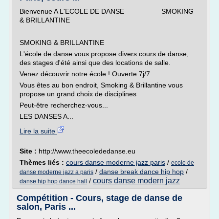
Bienvenue A L'ECOLE DE DANSE SMOKING
& BRILLANTINE
SMOKING & BRILLANTINE
L'école de danse vous propose divers cours de danse,
des stages d'été ainsi que des locations de salle.
Venez découvrir notre école ! Ouverte 7j/7
Vous êtes au bon endroit, Smoking & Brillantine vous
propose un grand choix de disciplines
Peut-être recherchez-vous...
LES DANSES A...
Lire la suite
Site :
http://www.theecolededanse.eu
Thèmes liés :
cours danse moderne jazz paris
/
ecole de
/
danse break dance hip hop
/
danse moderne jazz a paris
cours danse modern jazz
/
danse hip hop dance hall
Compétition - Cours, stage de danse de
salon, Paris ...