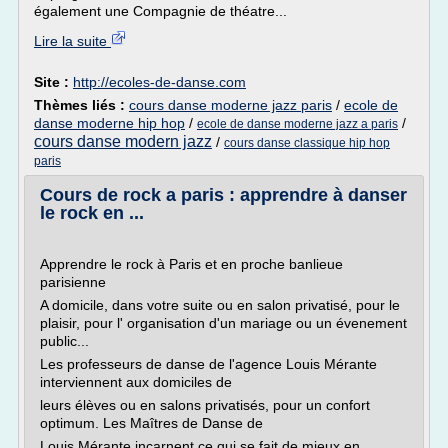
également une Compagnie de théatre...
Lire la suite
Site :
http://ecoles-de-danse.com
Thèmes liés :
cours danse moderne jazz paris
/
ecole de
danse moderne hip hop
/
/
ecole de danse moderne jazz a paris
cours danse modern jazz
/
cours danse classique hip hop
paris
Cours de rock a paris : apprendre à danser
le rock en ...
Apprendre le rock à Paris et en proche banlieue
parisienne
A domicile, dans votre suite ou en salon privatisé, pour le
plaisir, pour l' organisation d'un mariage ou un évenement
public...
Les professeurs de danse de l'agence Louis Mérante
interviennent aux domiciles de
leurs élèves ou en salons privatisés, pour un confort
optimum. Les Maîtres de Danse de
Louis Mérante incarnent ce qui se fait de mieux en