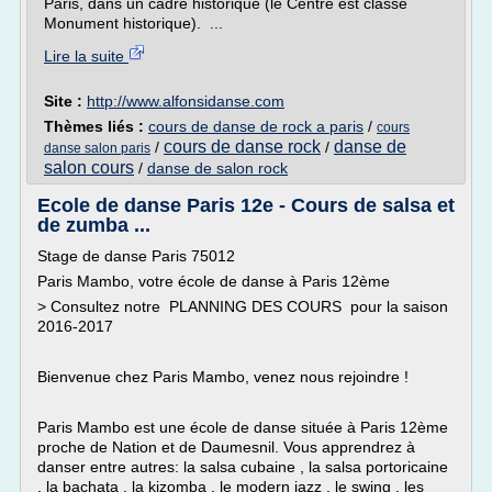
Paris, dans un cadre historique (le Centre est classé
Monument historique). ...
Lire la suite
Site :
http://www.alfonsidanse.com
Thèmes liés :
cours de danse de rock a paris
/
cours
cours de danse rock
danse de
/
/
danse salon paris
salon cours
/
danse de salon rock
Ecole de danse Paris 12e - Cours de salsa et
de zumba ...
Stage de danse Paris 75012
Paris Mambo, votre école de danse à Paris 12ème
> Consultez notre PLANNING DES COURS pour la saison
2016-2017
Bienvenue chez Paris Mambo, venez nous rejoindre !
Paris Mambo est une école de danse située à Paris 12ème
proche de Nation et de Daumesnil. Vous apprendrez à
danser entre autres: la salsa cubaine , la salsa portoricaine
, la bachata , la kizomba , le modern jazz , le swing , les