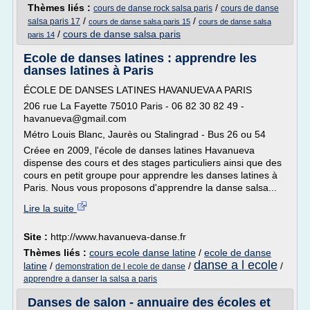
Thèmes liés :
/
cours de danse rock salsa paris
cours de danse
/
/
salsa paris 17
cours de danse salsa paris 15
cours de danse salsa
/
cours de danse salsa paris
paris 14
Ecole de danses latines : apprendre les
danses latines à Paris
ÉCOLE DE DANSES LATINES HAVANUEVA A PARIS
206 rue La Fayette 75010 Paris - 06 82 30 82 49 -
havanueva@gmail.com
Métro Louis Blanc, Jaurès ou Stalingrad - Bus 26 ou 54
Créee en 2009, l'école de danses latines Havanueva
dispense des cours et des stages particuliers ainsi que des
cours en petit groupe pour apprendre les danses latines à
Paris. Nous vous proposons d'apprendre la danse salsa...
Lire la suite
Site :
http://www.havanueva-danse.fr
Thèmes liés :
cours ecole danse latine
/
ecole de danse
danse a l ecole
latine
/
/
/
demonstration de l ecole de danse
apprendre a danser la salsa a paris
Danses de salon - annuaire des écoles et