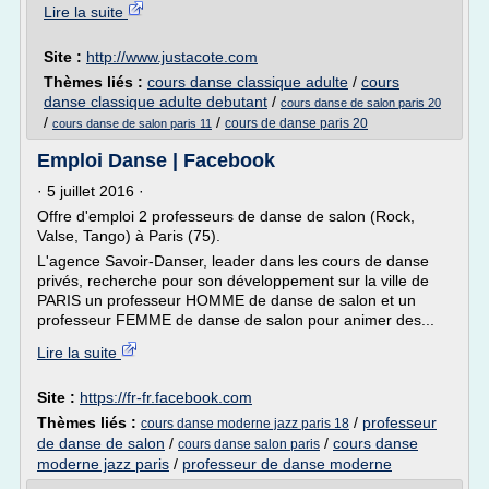
Lire la suite
Site :
http://www.justacote.com
Thèmes liés :
cours danse classique adulte
/
cours
danse classique adulte debutant
/
cours danse de salon paris 20
/
/
cours de danse paris 20
cours danse de salon paris 11
Emploi Danse | Facebook
· 5 juillet 2016 ·
Offre d'emploi 2 professeurs de danse de salon (Rock,
Valse, Tango) à Paris (75).
L'agence Savoir-Danser, leader dans les cours de danse
privés, recherche pour son développement sur la ville de
PARIS un professeur HOMME de danse de salon et un
professeur FEMME de danse de salon pour animer des...
Lire la suite
Site :
https://fr-fr.facebook.com
Thèmes liés :
/
professeur
cours danse moderne jazz paris 18
de danse de salon
/
/
cours danse
cours danse salon paris
moderne jazz paris
/
professeur de danse moderne