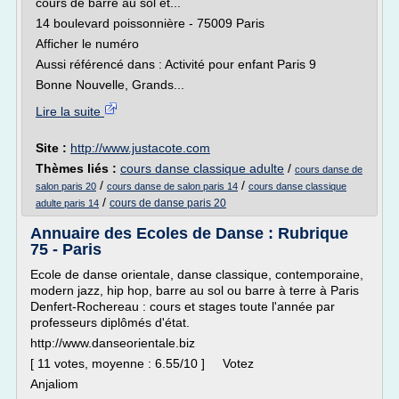
cours de barre au sol et...
14 boulevard poissonnière - 75009 Paris
Afficher le numéro
Aussi référencé dans : Activité pour enfant Paris 9
Bonne Nouvelle, Grands...
Lire la suite
Site :
http://www.justacote.com
Thèmes liés :
cours danse classique adulte
/
cours danse de
/
/
salon paris 20
cours danse de salon paris 14
cours danse classique
/
cours de danse paris 20
adulte paris 14
Annuaire des Ecoles de Danse : Rubrique
75 - Paris
Ecole de danse orientale, danse classique, contemporaine,
modern jazz, hip hop, barre au sol ou barre à terre à Paris
Denfert-Rochereau : cours et stages toute l'année par
professeurs diplômés d'état.
http://www.danseorientale.biz
[ 11 votes, moyenne : 6.55/10 ] Votez
Anjaliom