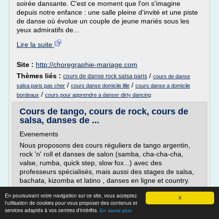
soirée dansante. C'est ce moment que l'on s'imagine
depuis notre enfance : une salle pleine d'invité et une piste
de danse où évolue un couple de jeune mariés sous les
yeux admiratifs de...
Lire la suite
Site :
http://choregraphie-mariage.com
Thèmes liés :
/
cours de danse rock salsa paris
cours de danse
/
/
salsa paris pas cher
cours danse domicile lille
cours danse a domicile
/
bordeaux
cours pour apprendre a danser dirty dancing
Cours de tango, cours de rock, cours de
salsa, danses de ...
Evenements
Nous proposons des cours réguliers de tango argentin,
rock 'n' roll et danses de salon (samba, cha-cha-cha,
valse, rumba, quick step, slow fox...) avec des
professeurs spécialisés, mais aussi des stages de salsa,
bachata, kizomba et latino , danses en ligne et country.
Nous donnons des...
En poursuivant votre navigation sur ce site, vous acceptez
X
l'utilisation de cookies pour vous proposer des contenus et
Lire la suite
services adaptés à vos centres d'intérêts.
En savoir plus
Date:
2017-02-01 17:40:29