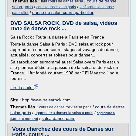
Thèmes liés :
/
cours de danse
tarif cours de danse salsa
salsa paris
/
/
cours danse salon paris
tarifs cours de danse
/
danse de salon cours particulier
particulier
DVD SALSA ROCK, DVD de salsa, vidéos
DVD de danse rock ...
Salsa Rock : Toute la danse à Paris et en France
Toute la danse Salsa à Paris : DVD salsa et rock pour
apprendre à danser, cours, stages et voyages de danse,
actualités, concerts et soirées pour danser....
Salsarock.com surnommé aussi Salsalovers Paris est un
site pionnier dédié à la passion de la salsa et du rock en
France. Il fut fondé courant 1998 par " El Maestro " pour
fournir...
Lire la suite
Site :
http://www.salsarock.com
Thèmes liés :
/
cours de danse
cours de danse rock salsa paris
salsa paris
/
/
apprendre a danser la salsa a paris
apprendre a
/
salsa danse paris
danser le rock dvd
Vous cherchez des cours de Danse sur
Paris, cours ...