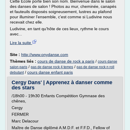
Cette Ecole porte bien son nom. Bienvenue dans le salon
des danses de salon ! Photos au mur, cheminée, canapés
et fauteuils disposés soigneusement, lustres au plafond
pour illuminer l'ensemble, c'est comme si Ludivine nous
recevait chez elle.
Ludivine, en tant qu'hôte de ces lieux, rythme le cours
avec...
Lire la suite
Site :
http://www.onydanse.com
Thèmes liés :
cours de danse de rock a paris
/
cours danse
/
/
salon paris
pas de danse rock 4 temps
pas de danse rock n roll
/
cours danse enfant paris
debutant
Cergy Dans' | Apprenez à danser comme
des stars
/18h00 - 19h30 Enfants Compétition Gymnase des
chênes,
Cergy
FERMER
Marc Delacour
Maître de Danse diplômé A.M.D.F. et F.F.D., Fellow of