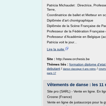
Patricia Michaudet : Directrice, Profe
Terre,
Coordinatrice de ballet et Metteur en s
Diplômée d'art chorégraphique
Diplômée de la Scène Française de Par
Professeur de la Fédération Français
Professeur d'Académie en Belgique (ac
Patricia voit le jour...
Lire la suite
Site :
http://www.orchesis.be
Thèmes liés :
formation diplome d'eta
debutant
/
/
cours
danse classique 4 ans reims
paris 17
Vêtements de danse : les 11 m
Site pro (SARL) - Vente en ligne. En li
Crosne (France)
Vente en ligne de justaucorps pour la g