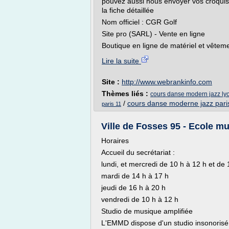
pouvez aussi nous envoyer vos croquis. 
la fiche détaillée
Nom officiel : CGR Golf
Site pro (SARL) - Vente en ligne
Boutique en ligne de matériel et vêteme
Lire la suite
Site :
http://www.webrankinfo.com
Thèmes liés :
cours danse modern jazz ly
/
cours danse moderne jazz pari
paris 11
Ville de Fosses 95 - Ecole m
Horaires
Accueil du secrétariat :
lundi, et mercredi de 10 h à 12 h et de 
mardi de 14 h à 17 h
jeudi de 16 h à 20 h
vendredi de 10 h à 12 h
Studio de musique amplifiée
L'EMMD dispose d'un studio insonorisé