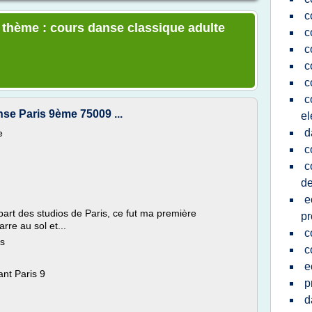
c
e thème : cours danse classique adulte
c
c
c
c
c
nse Paris 9ème 75009 ...
el
d
e
c
c
de
e
part des studios de Paris, ce fut ma première
pr
rre au sol et...
c
is
c
e
ant Paris 9
p
d