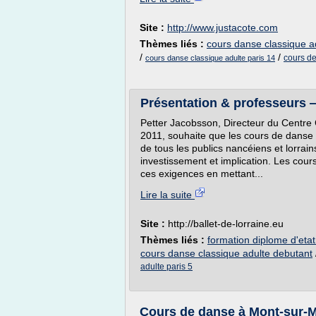
Site :
http://www.justacote.com
Thèmes liés :
cours danse classique a
/
/
cours de
cours danse classique adulte paris 14
Présentation & professeurs —
Petter Jacobsson, Directeur du Centre 
2011, souhaite que les cours de danse 
de tous les publics nancéiens et lorrai
investissement et implication. Les cou
ces exigences en mettant...
Lire la suite
Site :
http://ballet-de-lorraine.eu
Thèmes liés :
formation diplome d'eta
cours danse classique adulte debutant
adulte paris 5
Cours de danse à Mont-sur-M