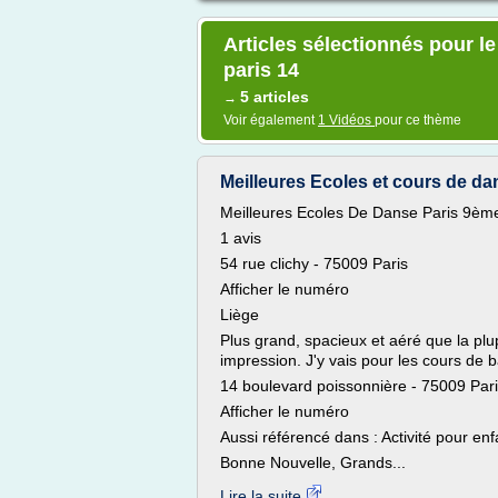
Articles sélectionnés pour l
paris 14
5 articles
→
Voir également
1 Vidéos
pour ce thème
Meilleures Ecoles et cours de da
Meilleures Ecoles De Danse Paris 9èm
1 avis
54 rue clichy - 75009 Paris
Afficher le numéro
Liège
Plus grand, spacieux et aéré que la plu
impression. J'y vais pour les cours de ba
14 boulevard poissonnière - 75009 Par
Afficher le numéro
Aussi référencé dans : Activité pour enf
Bonne Nouvelle, Grands...
Lire la suite