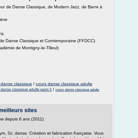
sseur de Danse Classique, de Modern Jazz, de Barre à
cène
is
e de Danse Classique et Comtemporaine (FFDCC)
adémie de Montigny-le-Tilleul)
t danse classique
/
cours danse classique adulte
/
 danse classique adulte paris 5
cours danse classique adulte
eilleurs sites
gne depuis 6 ans (2011).
ym, Gr, danse. Création et fabrication française. Vous