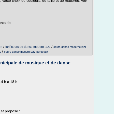
Vaste choix de couleurs, de taille et de matières. Voir
nts de...
/
/
on
tarif cours de danse modern jazz
cours danse moderne jazz
s
/
cours danse modern jazz bordeaux
unicipale de musique et de danse
14 h à 18 h
 et propose :