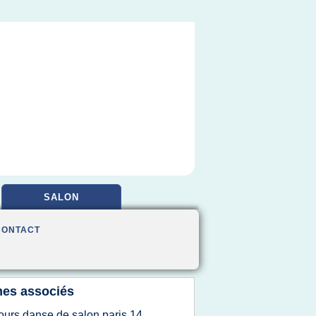
SALON
CONTACT
es associés
ours danse de salon paris 14