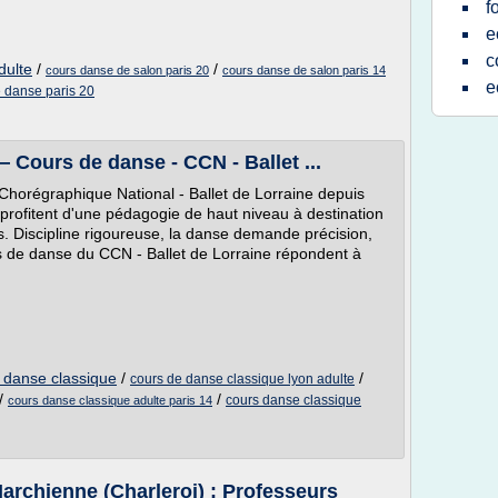
f
e
c
dulte
/
/
cours danse de salon paris 20
cours danse de salon paris 14
e
 danse paris 20
 Cours de danse - CCN - Ballet ...
Chorégraphique National - Ballet de Lorraine depuis
profitent d'une pédagogie de haut niveau à destination
ns. Discipline rigoureuse, la danse demande précision,
rs de danse du CCN - Ballet de Lorraine répondent à
t danse classique
/
/
cours de danse classique lyon adulte
/
/
cours danse classique
cours danse classique adulte paris 14
archienne (Charleroi) : Professeurs