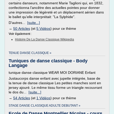
certains danseurs, notamment Marie Taglioni qui, en 1832,
confectionna l'ancêtre des actuelles pointes pour donner
une impression de légèreté et un déplacement aérien dans
le ballet qu'elle interprétait: "La Sylphide".
D'autres...
[suite...]
→
50 Articles
(et
5 Vidéos
) pour ce thème
Voir également
:
Histoire De La Danse Classique Wikipedia
TENUE DANSE CLASSIQUE »
Tuniques de danse classique - Body
Langage
tunique danse classique WEAR MOI DORIANE Enfant
Justaucorps danse enfant avec jupette intégrée, base de
la tenue de danse classique Les petites manches sont en
jersey ajouré. Le même tissu forme un triangle recouvrant
le dos du...
[suite...]
→
54 Articles
(et
1 Vidéos
) pour ce thème
STAGE DANSE CLASSIQUE ADULTE DEBUTANT »
Ecole de Danse Montpellier Nicolas - cours