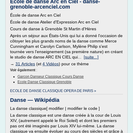
École de danse Arc en Ciel - danse-
grenoble-arcenciel.com
École de danse Arc en Ciel
École de danse Atelier d'Expression Arc en Ciel
Cours de danse à Grenoble St Martin d'Hères
Après un séjour aux États-Unis qui lui a donné l'occasion de
côtoyer les plus grands noms de la danse comme Merce
Cunningham et Carolyn Carlson, Mylène Philip s'est
tournée vers l'enseignement (sa première nature) en créant
le studio de danse ARC EN CIEL qui...
[suite...]
→
31 Articles
(et
4 Vidéos
) pour ce thème
Voir également
:
Garcon Danseur Classique Cours Danse
Ecole Danse Classique Grenoble
ECOLE DE DANSE CLASSIQUE OPERA DE PARIS »
Danse — Wikipédia
La danse classique[ modifier | modifier le code ]
La danse classique est une danse créée à la cour de Louis
XIV, (autrement appelé le Roi Soleil) et dont les premiers
pas ont été imaginés par Louis XIV lui-même. La danse
classique va ensuite évoluer au cours des siècles et grâce à