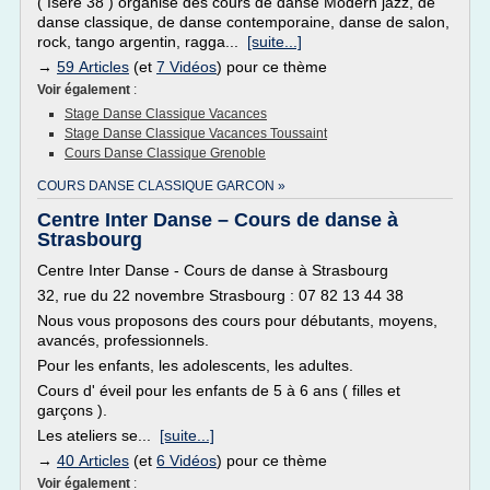
( Isère 38 ) organise des cours de danse Modern jazz, de
danse classique, de danse contemporaine, danse de salon,
rock, tango argentin, ragga...
[suite...]
→
59 Articles
(et
7 Vidéos
) pour ce thème
Voir également
:
Stage Danse Classique Vacances
Stage Danse Classique Vacances Toussaint
Cours Danse Classique Grenoble
COURS DANSE CLASSIQUE GARCON »
Centre Inter Danse – Cours de danse à
Strasbourg
Centre Inter Danse - Cours de danse à Strasbourg
32, rue du 22 novembre Strasbourg : 07 82 13 44 38
Nous vous proposons des cours pour débutants, moyens,
avancés, professionnels.
Pour les enfants, les adolescents, les adultes.
Cours d' éveil pour les enfants de 5 à 6 ans ( filles et
garçons ).
Les ateliers se...
[suite...]
→
40 Articles
(et
6 Vidéos
) pour ce thème
Voir également
: