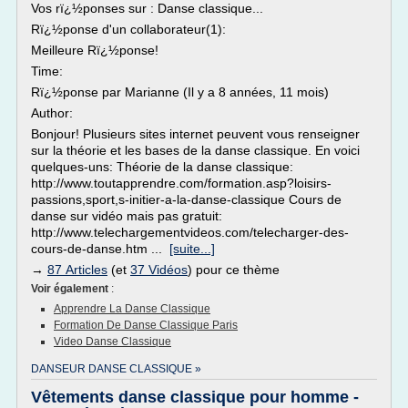
Vos rï¿½ponses sur : Danse classique...
Rï¿½ponse d'un collaborateur(1):
Meilleure Rï¿½ponse!
Time:
Rï¿½ponse par Marianne (Il y a 8 années, 11 mois)
Author:
Bonjour! Plusieurs sites internet peuvent vous renseigner
sur la théorie et les bases de la danse classique. En voici
quelques-uns: Théorie de la danse classique:
http://www.toutapprendre.com/formation.asp?loisirs-
passions,sport,s-initier-a-la-danse-classique Cours de
danse sur vidéo mais pas gratuit:
http://www.telechargementvideos.com/telecharger-des-
cours-de-danse.htm ...
[suite...]
→
87 Articles
(et
37 Vidéos
) pour ce thème
Voir également
:
Apprendre La Danse Classique
Formation De Danse Classique Paris
Video Danse Classique
DANSEUR DANSE CLASSIQUE »
Vêtements danse classique pour homme -