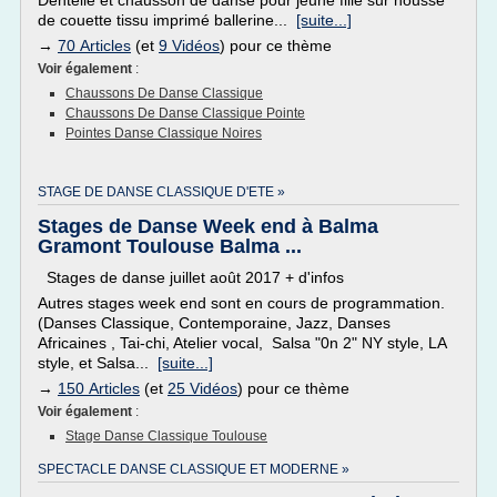
Dentelle et chausson de danse pour jeune fille sur housse
de couette tissu imprimé ballerine...
[suite...]
→
70 Articles
(et
9 Vidéos
) pour ce thème
Voir également
:
Chaussons De Danse Classique
Chaussons De Danse Classique Pointe
Pointes Danse Classique Noires
STAGE DE DANSE CLASSIQUE D'ETE »
Stages de Danse Week end à Balma
Gramont Toulouse Balma ...
Stages de danse juillet août 2017 + d'infos
Autres stages week end sont en cours de programmation.
(Danses Classique, Contemporaine, Jazz, Danses
Africaines , Tai-chi, Atelier vocal, Salsa "0n 2" NY style, LA
style, et Salsa...
[suite...]
→
150 Articles
(et
25 Vidéos
) pour ce thème
Voir également
:
Stage Danse Classique Toulouse
SPECTACLE DANSE CLASSIQUE ET MODERNE »