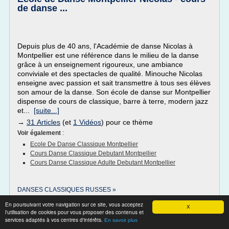
de danse ...
Depuis plus de 40 ans, l'Académie de danse Nicolas à
Montpellier est une référence dans le milieu de la danse
grâce à un enseignement rigoureux, une ambiance
conviviale et des spectacles de qualité. Minouche Nicolas
enseigne avec passion et sait transmettre à tous ses élèves
son amour de la danse. Son école de danse sur Montpellier
dispense de cours de classique, barre à terre, modern jazz
et...
[suite...]
→
31 Articles
(et
1 Vidéos
) pour ce thème
Voir également
:
Ecole De Danse Classique Montpellier
Cours Danse Classique Debutant Montpellier
Cours Danse Classique Adulte Debutant Montpellier
DANSES CLASSIQUES RUSSES »
En poursuivant votre navigation sur ce site, vous acceptez
Cours de danse classique adulte- Dojo de
X
l'utilisation de cookies pour vous proposer des contenus et
Grenelle Paris Le ...
services adaptés à vos centres d'intérêts.
En savoir plus