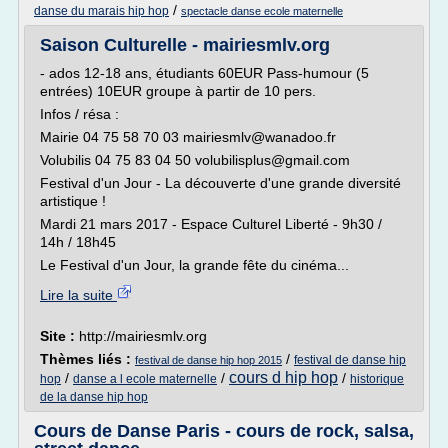
/
danse du marais hip hop
spectacle danse ecole maternelle
Saison Culturelle - mairiesmlv.org
- ados 12-18 ans, étudiants 60EUR Pass-humour (5
entrées) 10EUR groupe à partir de 10 pers.
Infos / résa :
Mairie 04 75 58 70 03 mairiesmlv@wanadoo.fr
Volubilis 04 75 83 04 50 volubilisplus@gmail.com
Festival d'un Jour - La découverte d'une grande diversité
artistique !
Mardi 21 mars 2017 - Espace Culturel Liberté - 9h30 /
14h / 18h45
Le Festival d'un Jour, la grande fête du cinéma...
Lire la suite
Site :
http://mairiesmlv.org
Thèmes liés :
/
festival de danse hip
festival de danse hip hop 2015
cours d hip hop
/
/
/
hop
danse a l ecole maternelle
historique
de la danse hip hop
Cours de Danse Paris - cours de rock, salsa,