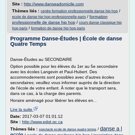
Site :
http://www.danseadomicile.com
Thèmes liés :
/
centre formation professionnelle danse hip hop
/
formation
ecole de danse hip hop professionnelle paris
professionnelle de danse hip hop
/
cours danse classique hip
/
hop paris
formation de danse hip hop paris
Programme Danse-Études | École de danse
Quatre Temps
Danse-Études au SECONDAIRE
Option possible pour les élèves du 1er au 5e secondaire
avec les écoles Langevin et Paul-Hubert. Des
accommodements sont possibles avec d'autres écoles
secondaires; veuillez vous informer auprès de la direction
de l'école de votre enfant. À noter que le transport sera,
dans ce cas, à la charge des parents.
Horaire aménagé pour libérer les élèves en...
Lire la suite
Date:
2017-03-07 01:01:12
Site :
http://www.edqt.qc.ca
danse a l
Thèmes liés :
/
spectacle ecole de danse quatre temps
ecole