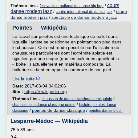
cours
Thèmes liés :
/
festival international de danse hip hop
danse modern jazz
/
/
stage
centre international de danse jazz
danse modern jazz
/
spectacle de danse moderne jazz
Pointes — Wikipédia
Le travail sur pointes est une technique de ballet dans
laquelle l'artiste se positionne en pointant son pied dans
le chausson. Cela est rendu possible par l'utilisation de
chaussures particulières dont l'extrémité aplatie est
rigidifiée par une coque (que les ballerines appellent la
« boîte ») actuellement en matériau composite. La
ballerine se tient en appui la cambrure de son pied...
Lire la suite
Date:
2017-03-04 04:02:06
Site :
https://fr.wikipedia.org
Thèmes liés :
/
chausson de danse classique demi pointe
/
chaussons de danse classique pointe
histoire pointes danse
/
pointes de danse classique
/
classique
pointes danse bloch
Lesparre-Médoc — Wikipédia
75 à 89 ans
9,4