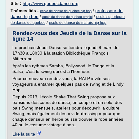
Site :
http://www.quebecdanse.org
Thèmes liés :
/
professeur de
ecole de danse de quebec hip hop
danse hip hop
/
/
ecole superieure
ecole de danse de quebec emploi
/
de danse du quebec
ecole de danse du marais hip hop
Rendez-vous des Jeudis de la Danse sur la
ligne 14
Le prochain Jeudi Danse se tiendra le jeudi 9 mars de
17h30 à 18h30 à la station Bibliothèque François
Mitterrand.
Après les rythmes Samba, Bollywood, le Tango et la
Salsa, c'est le swing qui est à l'honneur.
Pour ce nouveau rendez-vous, la RATP invite ses
voyageurs à entamer quelques pas de swing et de Lindy
Hop.
Depuis 2013, l'école Shake That Swing propose aux
parisiens des cours de danse, en couple et en solo, des
bals Swing mensuels, ateliers pour découvrir la culture
Swing, mais également des « vide-dressing » pour que
chaque danseur en herbe puisse trouver la robe années
40 ou le costume vintage à son...
Lire la suite