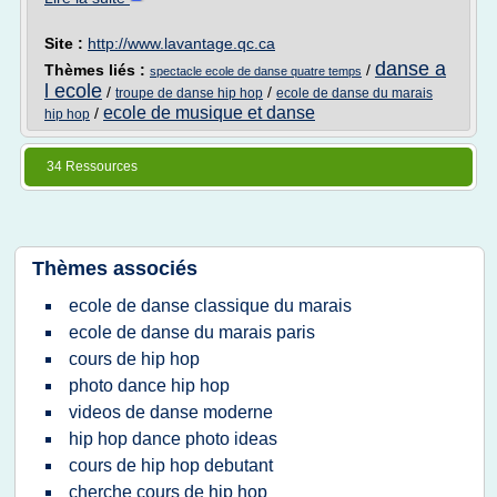
Site :
http://www.lavantage.qc.ca
danse a
Thèmes liés :
/
spectacle ecole de danse quatre temps
l ecole
/
/
troupe de danse hip hop
ecole de danse du marais
ecole de musique et danse
/
hip hop
34 Ressources
Thèmes associés
ecole de danse classique du marais
ecole de danse du marais paris
cours de hip hop
photo dance hip hop
videos de danse moderne
hip hop dance photo ideas
cours de hip hop debutant
cherche cours de hip hop