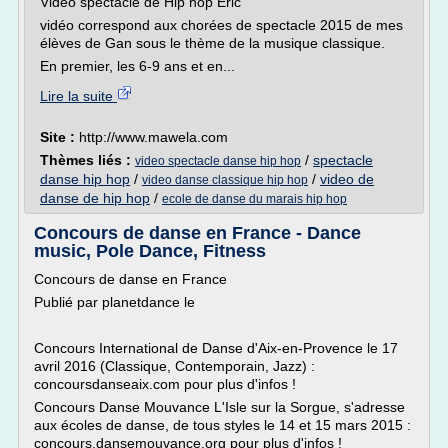
Vidéo spectacle de Hip hop Eric
vidéo correspond aux chorées de spectacle 2015 de mes
élèves de Gan sous le thème de la musique classique.
En premier, les 6-9 ans et en...
Lire la suite
Site :
http://www.mawela.com
Thèmes liés :
/
spectacle
video spectacle danse hip hop
danse hip hop
/
/
video de
video danse classique hip hop
danse de hip hop
/
ecole de danse du marais hip hop
Concours de danse en France - Dance
music, Pole Dance, Fitness
Concours de danse en France
Publié par planetdance le
Concours International de Danse d'Aix-en-Provence le 17
avril 2016 (Classique, Contemporain, Jazz) :
concoursdanseaix.com pour plus d'infos !
Concours Danse Mouvance L'Isle sur la Sorgue, s'adresse
aux écoles de danse, de tous styles le 14 et 15 mars 2015 :
concours.dansemouvance.org pour plus d'infos !