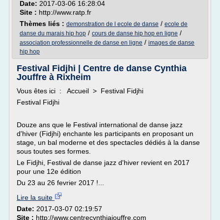
Date:
2017-03-06 16:28:04
Site :
http://www.ratp.fr
Thèmes liés :
/
demonstration de l ecole de danse
ecole de
/
/
danse du marais hip hop
cours de danse hip hop en ligne
/
association professionnelle de danse en ligne
images de danse
hip hop
Festival Fidjhi | Centre de danse Cynthia
Jouffre à Rixheim
Vous êtes ici : Accueil > Festival Fidjhi
Festival Fidjhi
Douze ans que le Festival international de danse jazz
d'hiver (Fidjhi) enchante les participants en proposant un
stage, un bal moderne et des spectacles dédiés à la danse
sous toutes ses formes.
Le Fidjhi, Festival de danse jazz d'hiver revient en 2017
pour une 12e édition
Du 23 au 26 fevrier 2017 !...
Lire la suite
Date:
2017-03-07 02:19:57
Site :
http://www.centrecynthiajouffre.com