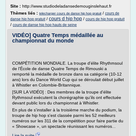
Site :
http://www.studiodeladansedemouginslehaut.fr
Thèmes liés :
/
cours de
telecharger cours de danse hip hop gratuit
cours d hip hop
/
/
danse hip hop gratuit
cours de hip hop gratuit
/
cours de danse hip hop hauts de seine
VIDÉO] Quatre Temps médaillée au
championnat du monde
COMPÉTITION MONDIALE. La troupe d'élite Rhythmsoul
de l'École de danse Quatre Temps de Rimouski a
remporté la médaille de bronze dans sa catégorie (10-12
ans) lors du Dance World Cup qui se déroulait début juillet
à Whistler en Colombie-Britannique.
[SUR LA VIDÉO] : Des membres de la troupe d'élite
Rythmsoul exécutent la chorégraphie qu'ils ont effectuée
devant public lors du championnat à Whistler.
En plus de s'installer à la troisième marche du podium, la
troupe de hip hop s'est classée parmi les 52 meilleurs
numéros sur les 311 de la compétition pour faire partie du
« Showcase », un spectacle réunissant les numéros...
Lire la suite