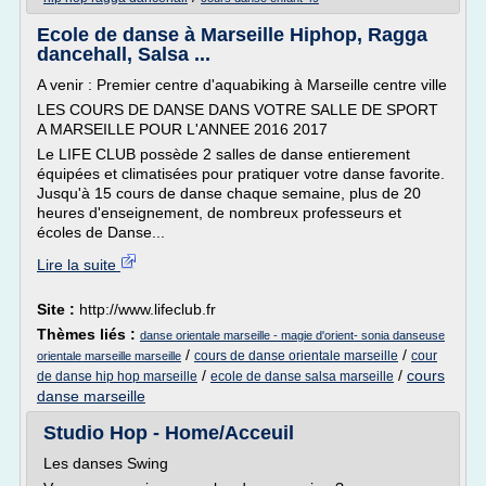
Ecole de danse à Marseille Hiphop, Ragga
dancehall, Salsa ...
A venir : Premier centre d'aquabiking à Marseille centre ville
LES COURS DE DANSE DANS VOTRE SALLE DE SPORT
A MARSEILLE POUR L'ANNEE 2016 2017
Le LIFE CLUB possède 2 salles de danse entierement
équipées et climatisées pour pratiquer votre danse favorite.
Jusqu'à 15 cours de danse chaque semaine, plus de 20
heures d'enseignement, de nombreux professeurs et
écoles de Danse...
Lire la suite
Site :
http://www.lifeclub.fr
Thèmes liés :
danse orientale marseille - magie d'orient- sonia danseuse
/
/
cours de danse orientale marseille
cour
orientale marseille marseille
/
/
cours
de danse hip hop marseille
ecole de danse salsa marseille
danse marseille
Studio Hop - Home/Acceuil
Les danses Swing