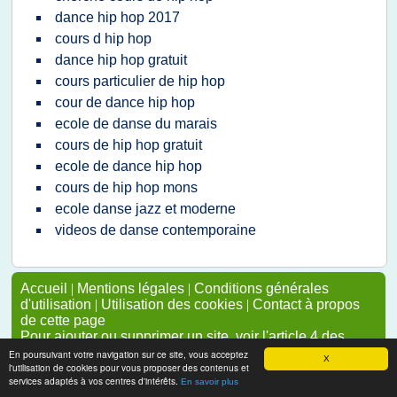
dance hip hop 2017
cours d hip hop
dance hip hop gratuit
cours particulier de hip hop
cour de dance hip hop
ecole de danse du marais
cours de hip hop gratuit
ecole de dance hip hop
cours de hip hop mons
ecole danse jazz et moderne
videos de danse contemporaine
Accueil
|
Mentions légales
|
Conditions générales
d'utilisation
|
Utilisation des cookies
|
Contact à propos
de cette page
Pour ajouter ou supprimer un site, voir l'article 4 des
CGUs
En poursuivant votre navigation sur ce site, vous acceptez
X
l'utilisation de cookies pour vous proposer des contenus et
services adaptés à vos centres d'intérêts.
En savoir plus