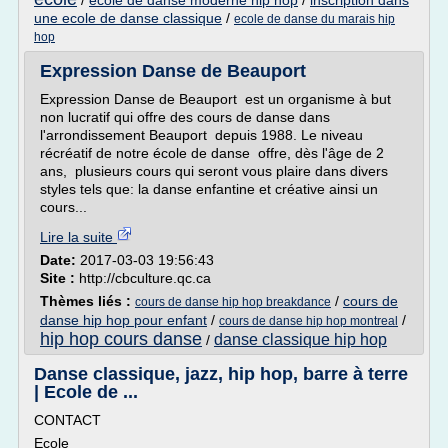
/
ecole de danse moderne hip hop
/
inscription dans
une ecole de danse classique
/
ecole de danse du marais hip
hop
Expression Danse de Beauport
Expression Danse de Beauport est un organisme à but
non lucratif qui offre des cours de danse dans
l'arrondissement Beauport depuis 1988. Le niveau
récréatif de notre école de danse offre, dès l'âge de 2
ans, plusieurs cours qui seront vous plaire dans divers
styles tels que: la danse enfantine et créative ainsi un
cours...
Lire la suite
Date:
2017-03-03 19:56:43
Site :
http://cbculture.qc.ca
Thèmes liés :
/
cours de
cours de danse hip hop breakdance
danse hip hop pour enfant
/
/
cours de danse hip hop montreal
hip hop cours danse
danse classique hip hop
/
Danse classique, jazz, hip hop, barre à terre
| Ecole de ...
CONTACT
Ecole