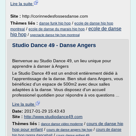
Lire la suite
Site :
http://corinnedesfossesdanse.com
Thèmes liés :
/
danse funk hip hop
ecole de danse hip hop
ecole de danse
/
/
montreal
ecole de danse du marais hip hop
hip hop
/
spectacle danse hip hop montreal
Studio Dance 49 - Danse Angers
Bienvenue au Studio Dance 49, un lieu unique pour
apprendre à danser à Angers
Le Studio Dance 49 est un endroit entièrement dédié à
l'apprentissage de la danse. Bien situé dans Angers, vous
bénéficiez d'un espace de 500m2 avec deux salles
adaptées à la danse. Vous disposez d'un accueil
professionel quotidien pour répondre à vos questions ...
Lire la suite
Date:
2017-01-29 15:43:43
Site :
http://www.studiodance49.com
Thèmes liés :
/
cours de danse hip
dance danse video moderne
hop pour enfant
/
/
cours de danse
cours de danse angers hip hop
/
hip hop ragga dancehall
cours danse enfant 49