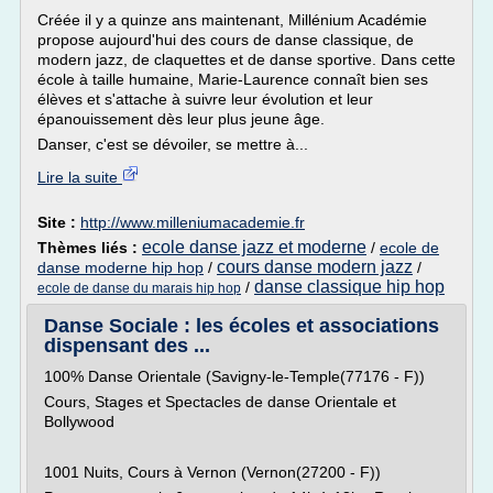
Créée il y a quinze ans maintenant, Millénium Académie
propose aujourd'hui des cours de danse classique, de
modern jazz, de claquettes et de danse sportive. Dans cette
école à taille humaine, Marie-Laurence connaît bien ses
élèves et s'attache à suivre leur évolution et leur
épanouissement dès leur plus jeune âge.
Danser, c'est se dévoiler, se mettre à...
Lire la suite
Site :
http://www.milleniumacademie.fr
ecole danse jazz et moderne
Thèmes liés :
/
ecole de
cours danse modern jazz
danse moderne hip hop
/
/
danse classique hip hop
/
ecole de danse du marais hip hop
Danse Sociale : les écoles et associations
dispensant des ...
100% Danse Orientale (Savigny-le-Temple(77176 - F))
Cours, Stages et Spectacles de danse Orientale et
Bollywood
1001 Nuits, Cours à Vernon (Vernon(27200 - F))