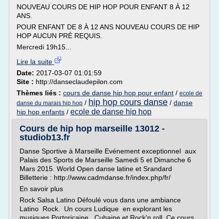
NOUVEAU COURS DE HIP HOP POUR ENFANT 8 À 12
ANS.
POUR ENFANT DE 8 À 12 ANS NOUVEAU COURS DE HIP
HOP AUCUN PRÉ REQUIS.
Mercredi 19h15...
Lire la suite
Date:
2017-03-07 01:01:59
Site :
http://danseclaudepilon.com
Thèmes liés :
cours de danse hip hop pour enfant
/
ecole de
hip hop cours danse
/
/
danse
danse du marais hip hop
ecole de danse hip hop
hip hop enfants
/
Cours de hip hop marseille 13012 -
studiob13.fr
Danse Sportive à Marseille Evénement exceptionnel aux
Palais des Sports de Marseille Samedi 5 et Dimanche 6
Mars 2015. World Open danse latine et Srandard
Billetterie : http://www.cadmdanse.fr/index.php/fr/
En savoir plus
Rock Salsa Latino Défoulé vous dans une ambiance
Latino Rock. Un cours Ludique en explorant les
musiques Portoricaine , Cubaine et Rock'n roll. Ce cours