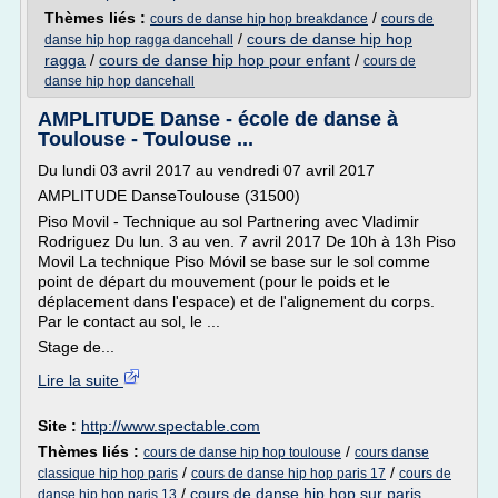
Thèmes liés :
/
cours de danse hip hop breakdance
cours de
/
cours de danse hip hop
danse hip hop ragga dancehall
ragga
/
cours de danse hip hop pour enfant
/
cours de
danse hip hop dancehall
AMPLITUDE Danse - école de danse à
Toulouse - Toulouse ...
Du lundi 03 avril 2017 au vendredi 07 avril 2017
AMPLITUDE DanseToulouse (31500)
Piso Movil - Technique au sol Partnering avec Vladimir
Rodriguez Du lun. 3 au ven. 7 avril 2017 De 10h à 13h Piso
Movil La technique Piso Móvil se base sur le sol comme
point de départ du mouvement (pour le poids et le
déplacement dans l'espace) et de l'alignement du corps.
Par le contact au sol, le ...
Stage de...
Lire la suite
Site :
http://www.spectable.com
Thèmes liés :
/
cours de danse hip hop toulouse
cours danse
/
/
classique hip hop paris
cours de danse hip hop paris 17
cours de
/
cours de danse hip hop sur paris
danse hip hop paris 13