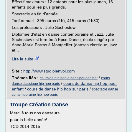
Effectif maximum : 12 enfants pour les plus jeunes, 16
enfants pour les plus grands.
Spectacle en fin d'année
Tarif annuel : 395 euros (1h), 415 euros (1h30)
Les professeurs : Julie Suchestow
Diplômée d'état en danse contemporaine et Jazz, Julie
Suchestow est formée à Epse Danse, école dirigée par
Anne-Marie Porras à Montpellier (danses classique, jazz
et...
Lire la suite
Site :
http://www.studiolenvol.com
Thèmes liés :
/
cours de hip hop a paris pour enfant
cours
/
cours de danse hip hop pour
danse classique hip hop paris
enfant
/
cours de danse hip hop sur paris
/
spectacle danse
contemporaine hip hop paris
Troupe Création Danse
Merci à tous nos danseurs
pour la belle année!
TCD 2014-2015