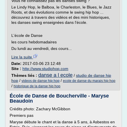
Vous ne connaissez pas les danses swing ?
Le Lindy Hop, le Balboa, le Charleston, le Blues, le Jazz
Roots, et des évolutions comme le swing hip hop ...
découvrez à travers des vidéos et des mini historiques,
les danses swing enseignées dans l'école.
L'école de Danse
les cours hebdomadaires
Du lundi au vendredi, des cours...
Lire la suite
Date:
2017-03-06 23:12:48
Site :
http://www.studiohop.com
danse a l ecole
Thèmes liés :
/
studio de danse hip
hop
/
/
videos de danse hip hop
ecole de danse du marais hip hop
/
historique de la danse hip hop
École de Danse de Boucherville - Maryse
Beaudoin
Crédits photo: Zachary McGibbon
Premiers pas
Maryse débute le chant et la danse à 5 ans, à Asbestos en