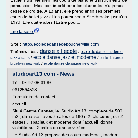
Estrie. Puis, viennent les cours de piano et d'instruments de
percussion. Mais son intérêt pour les claquettes n'a jamais
cessé de croître. À 13 ans, elle prend enfin ses premiers
cours de ballet jazz et les poursuivra à Sherbrooke jusqu'en
1979. Elle quitte alors l'Estrie pour...
Lire la suite
Site :
http://ecolededansedeboucherville.com
danse a l ecole
Thèmes liés :
/
ecole de danse moderne
ecole danse jazz et moderne
/
/
jazz a paris
ecole de danse
/
ecole danse classique new york
broadway new york
studioart13.com - News
Tél : 04 97 06 31 86
0612594528
Formulaire de contact
accueil
Situé Centre Cannes, le Studio Art 13 complexe de 500
m2 , climatisé , avec 2 salles de 180 m2 chacune , sur 2
étages , spacieux et moderne dont l'accueil donne
visibilité aux 2 salles de danse vitrées .
Le Studio Art 13 propose des cours moderne , modern'