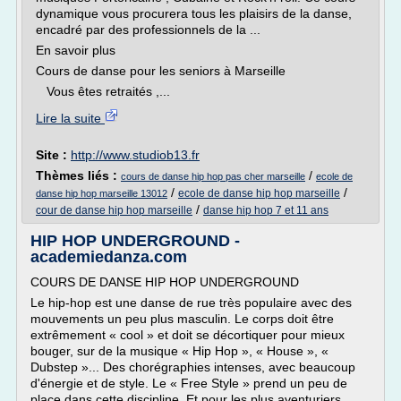
dynamique vous procurera tous les plaisirs de la danse,
encadré par des professionnels de la ...
En savoir plus
Cours de danse pour les seniors à Marseille
Vous êtes retraités ,...
Lire la suite
Site :
http://www.studiob13.fr
Thèmes liés :
/
cours de danse hip hop pas cher marseille
ecole de
/
/
ecole de danse hip hop marseille
danse hip hop marseille 13012
/
cour de danse hip hop marseille
danse hip hop 7 et 11 ans
HIP HOP UNDERGROUND -
academiedanza.com
COURS DE DANSE HIP HOP UNDERGROUND
Le hip-hop est une danse de rue très populaire avec des
mouvements un peu plus masculin. Le corps doit être
extrêmement « cool » et doit se décortiquer pour mieux
bouger, sur de la musique « Hip Hop », « House », «
Dubstep »... Des chorégraphies intenses, avec beaucoup
d'énergie et de style. Le « Free Style » prend un peu de
place dans cette discipline. Et pour les plus aventuriers,...